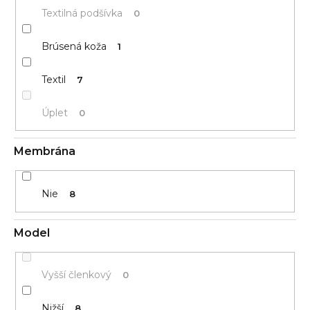
Textilná podšívka
0
Brúsená koža
1
Textil
7
Úplet
0
Membrána
Nie
8
Model
Vyšší členkový
0
Nižší
8