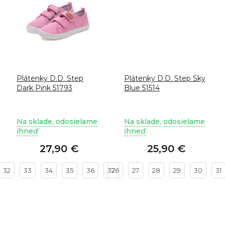
Plátenky D.D. Step
Plátenky D.D. Step Sky
Dark Pink 51793
Blue 51514
Na sklade, odosielame
Na sklade, odosielame
ihneď
ihneď
27,90 €
25,90 €
32
33
34
35
36
37
26
27
28
29
30
31