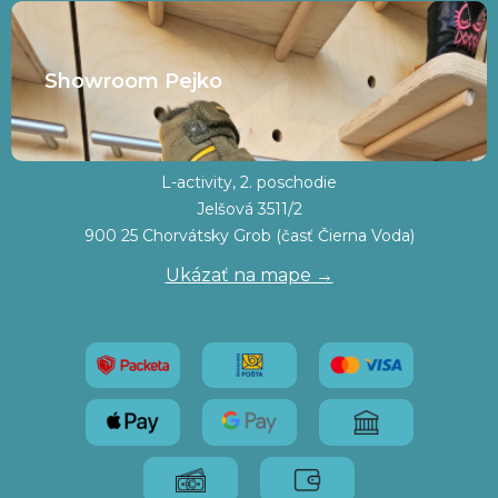
Showroom Pejko
L-activity, 2. poschodie
Jelšová 3511/2
900 25 Chorvátsky Grob (časť Čierna Voda)
Ukázať na mape →