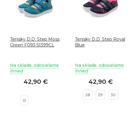
s
p
r
o
d
u
Tenisky D.D. Step Moss
Tenisky D.D. Step Royal
k
Green F093-51399CL
Blue
t
o
v
Na sklade, odosielame
Na sklade, odosielame
ihneď
ihneď
42,90 €
42,90 €
28
29
30
31