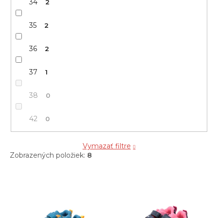
34
2
35
2
36
2
37
1
38
0
42
0
Vymazať filtre
Zobrazených položiek:
8
V
ý
p
i