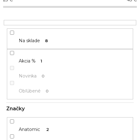
d
u
k
t
o
v
Na sklade
8
Akcia %
1
Novinka
0
Obľúbené
0
Značky
Anatomic
2