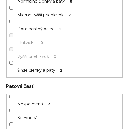
Normálne členky a päty
8
Mierne vyšší priehlavok
7
Dominantný palec
2
Plutvička
0
Vyšší priehlavok
0
Širšie členky a päty
2
Pätová časť
Nespevnená
2
Spevnená
1