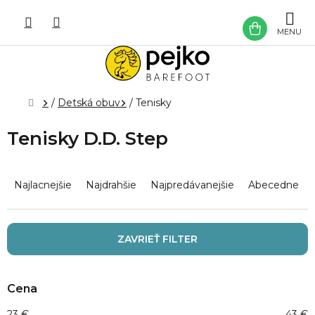
Prejsť
na
NÁKU
obsah
KOŠÍK
Domov
/
Detská obuv
/
Tenisky
Tenisky D.D. Step
R
a
Najlacnejšie
Najdrahšie
Najpredávanejšie
Abecedne
d
e
n
ZAVRIEŤ FILTER
i
e
p
Cena
r
o
23
€
43
€