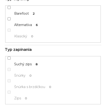
Barefoot
2
Alternatíva
6
Klasický
0
Typ zapínania
Suchý zips
8
Šnúrky
0
Šnúrka s brzdičkou
0
Zips
0