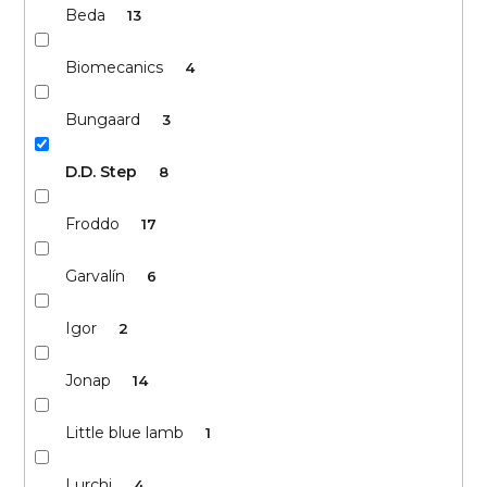
Beda
13
Biomecanics
4
Bungaard
3
D.D. Step
8
Froddo
17
Garvalín
6
Igor
2
Jonap
14
Little blue lamb
1
Lurchi
4