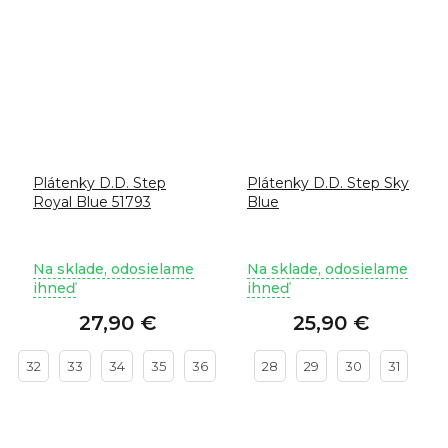
Plátenky D.D. Step
Plátenky D.D. Step Sky
Royal Blue 51793
Blue
Na sklade, odosielame
Na sklade, odosielame
ihneď
ihneď
27,90 €
25,90 €
32
33
34
35
36
28
29
30
31