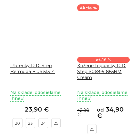
Akcia %
až
–18 %
Plátenky D.D. Step
Kožené topoánky D.D.
Bermuda Blue 51314
Step S068-51865BM
Cream
Na sklade, odosielame
Na sklade, odosielame
ihneď
ihneď
23,90 €
34,90
od
42,90
€
€
20
23
24
25
25