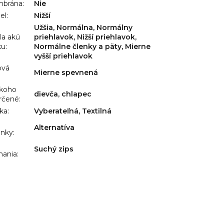
brána
:
Nie
el
:
Nižší
Užšia, Normálna, Normálny
a akú
priehlavok, Nižší priehlavok,
ku
:
Normálne členky a päty, Mierne
vyšší priehlavok
ová
Mierne spevnená
:
 koho
dievča, chlapec
rčené
:
lka
:
Vyberateľná, Textilná
Alternatíva
ánky
:
Suchý zips
nania
: