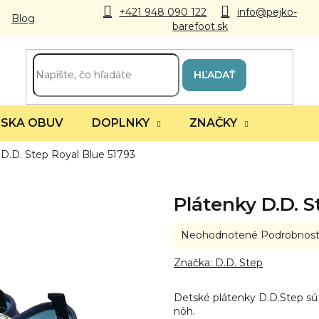
+421 948 090 122
info@pejko-
Blog
barefoot.sk
HĽADAŤ
SKA OBUV
DOPLNKY
ZNAČKY
 D.D. Step Royal Blue 51793
Plátenky D.D. S
Priemerné
Neohodnotené
Podrobnost
hodnotenie
produktu
Značka:
D.D. Step
je
0,0
Detské plátenky D.D.Step sú 
z
nôh.
5