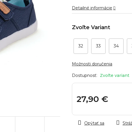
hviezdičiek.
Detailné informácie
32
33
34
Možnosti doručenia
Zvoľte variant
27,90 €
Jednotková
cena:
Opýtať sa
Stráž