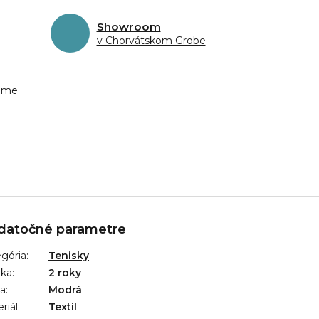
Showroom
v Chorvátskom Grobe
eme
datočné parametre
gória
:
Tenisky
uka
:
2 roky
ba
:
Modrá
riál
:
Textil