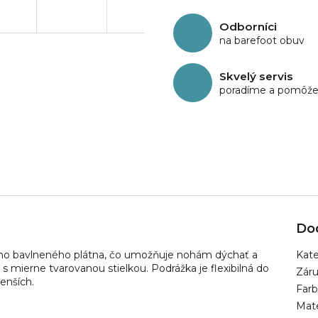
Odborníci
na barefoot obuv
Skvelý servis
poradíme a pomôž
Do
ného bavlneného plátna, čo umožňuje nohám dýchať a
Kate
s mierne tvarovanou stielkou. Podrážka je flexibilná do
Zár
menších.
Far
Mate