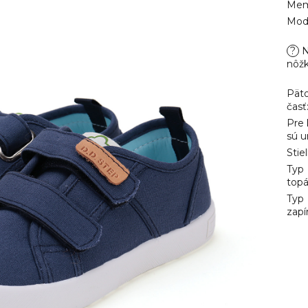
Mem
Mod
?
N
nôž
Pät
časť
Pre
sú u
Stie
Typ
top
Typ
zapí