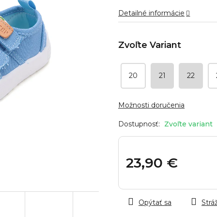
hviezdičiek.
Detailné informácie
20
21
22
Možnosti doručenia
Zvoľte variant
23,90 €
Jednotková
cena:
Opýtať sa
Stráž