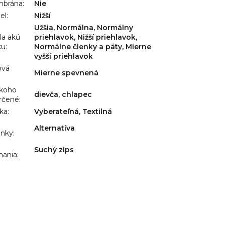
brána
:
Nie
el
:
Nižší
Užšia, Normálna, Normálny
a akú
priehlavok, Nižší priehlavok,
ku
:
Normálne členky a päty, Mierne
vyšší priehlavok
ová
Mierne spevnená
:
 koho
dievča, chlapec
rčené
:
lka
:
Vyberateľná, Textilná
Alternatíva
ánky
:
Suchý zips
nania
: