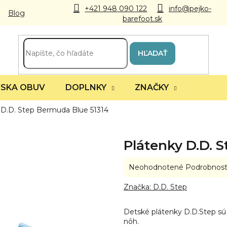
+421 948 090 122
info@pejko-
Blog
barefoot.sk
HĽADAŤ
SKA OBUV
DOPLNKY
ZNAČKY
 D.D. Step Bermuda Blue 51314
Plátenky D.D. 
Priemerné
Neohodnotené
Podrobnost
hodnotenie
produktu
Značka:
D.D. Step
je
0,0
Detské plátenky D.D.Step sú 
z
nôh.
5