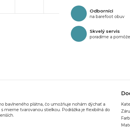
Odborníci
na barefoot obuv
Skvelý servis
poradíme a pomôž
Do
ného bavlneného plátna, čo umožňuje nohám dýchať a
Kate
s mierne tvarovanou stielkou. Podrážka je flexibilná do
Zár
menších.
Far
Mate