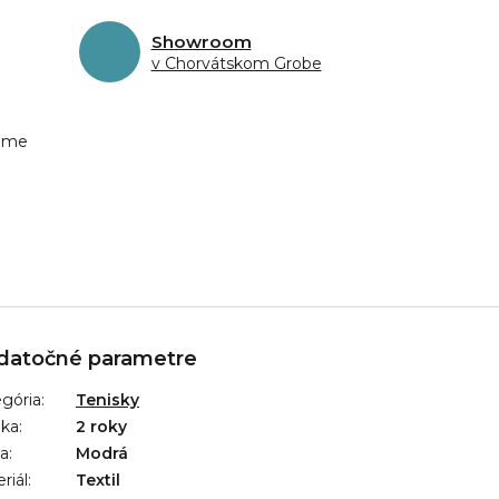
Showroom
v Chorvátskom Grobe
eme
datočné parametre
gória
:
Tenisky
uka
:
2 roky
ba
:
Modrá
riál
:
Textil