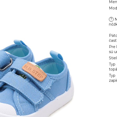
Mem
Mod
?
N
nôž
Pät
časť
Pre
sú u
Stie
Typ
top
Typ
zapí