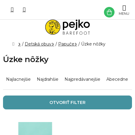
Prejsť
na
NÁKU
obsah
KOŠÍK
Domov
/
Detská obuv
/
Papuče
/
Úzke nôžky
Úzke nôžky
R
a
Najlacnejšie
Najdrahšie
Najpredávanejšie
Abecedne
d
e
n
OTVORIŤ FILTER
i
e
V
p
ý
r
p
o