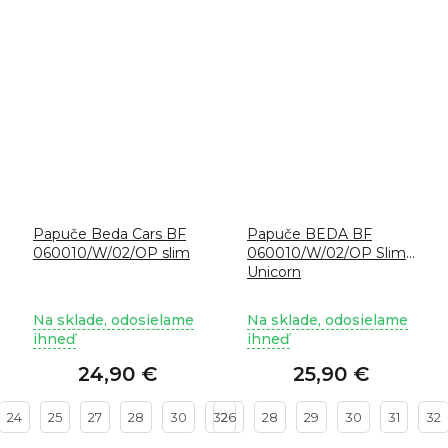
Papuče Beda Cars BF
Papuče BEDA BF
060010/W/02/OP slim
060010/W/02/OP Slim
Unicorn
Na sklade, odosielame
Na sklade, odosielame
ihneď
ihneď
24,90 €
25,90 €
24
25
27
28
30
32
26
28
29
30
31
32