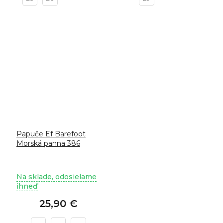
Papuče Ef Barefoot
Morská panna 386
Na sklade, odosielame
ihneď
25,90 €