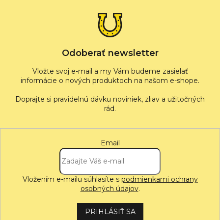
s
ä
u
t
i
e
Odoberať newsletter
Vložte svoj e-mail a my Vám budeme zasielať
informácie o nových produktoch na našom e-shope.
Email
Vložením e-mailu súhlasíte s
podmienkami ochrany
osobných údajov
.
PRIHLÁSIŤ SA