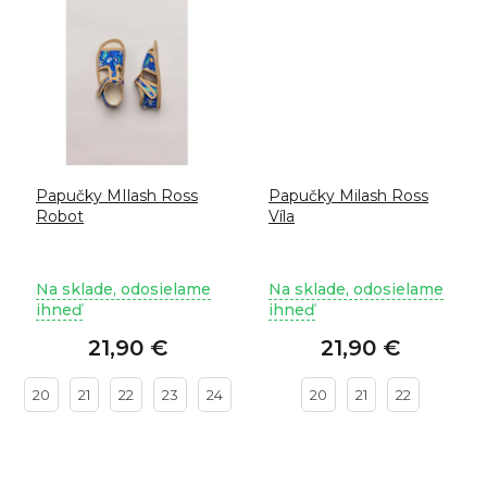
Papučky MIlash Ross
Papučky Milash Ross
Robot
Víla
Na sklade, odosielame
Na sklade, odosielame
ihneď
ihneď
21,90 €
21,90 €
20
21
22
23
24
20
21
22