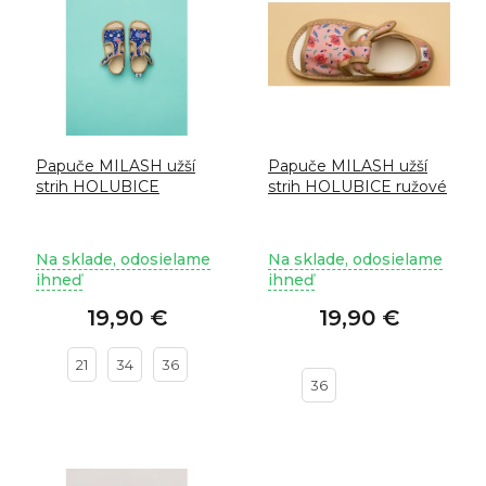
i
d
s
u
p
k
r
t
o
o
d
v
u
Papuče MILASH užší
Papuče MILASH užší
k
strih HOLUBICE
strih HOLUBICE ružové
t
o
v
Na sklade, odosielame
Na sklade, odosielame
ihneď
ihneď
19,90 €
19,90 €
21
34
36
36