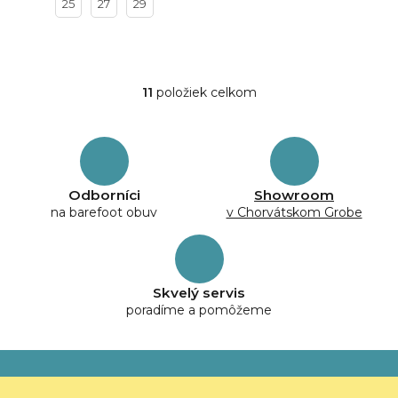
25
27
29
11
položiek celkom
O
v
l
á
d
a
Odborníci
Showroom
c
na barefoot obuv
v Chorvátskom Grobe
i
e
p
r
v
Skvelý servis
k
poradíme a pomôžeme
y
v
ý
Z
p
á
i
p