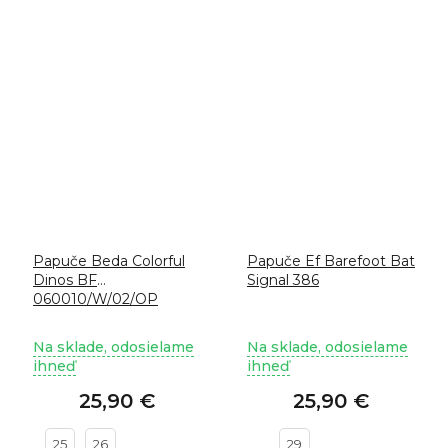
Papuče Beda Colorful
Papuče Ef Barefoot Bat
Dinos BF
Signal 386
060010/W/02/OP
Na sklade, odosielame
Na sklade, odosielame
ihneď
ihneď
25,90 €
25,90 €
25
26
29