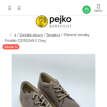
Prejsť
na
NÁKU
obsah
KOŠÍK
Domov
/
Detská obuv
/
Tenisky
/
Plátené tenisky
Froddo G3130249-2 Grey
Akcia %