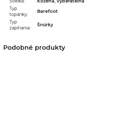
Stielka
:
Kožená, Vyberateľná
Typ
Barefoot
topánky
:
Typ
Šnúrky
zapínania
: