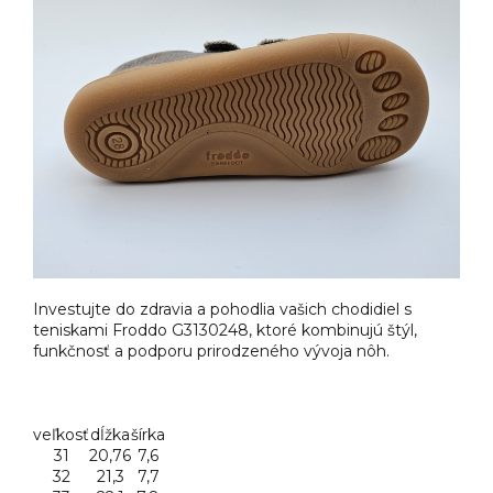
Investujte do zdravia a pohodlia vašich chodidiel s
teniskami Froddo G3130248, ktoré kombinujú štýl,
funkčnosť a podporu prirodzeného vývoja nôh.
veľkosť
dĺžka
šírka
31
20,76
7,6
32
21,3
7,7