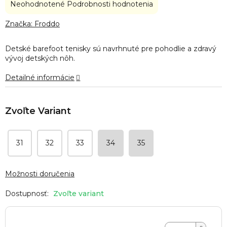
Priemerné
Neohodnotené
Podrobnosti hodnotenia
hodnotenie
produktu
Značka:
Froddo
je
0,0
Detské barefoot tenisky sú navrhnuté pre pohodlie a zdravý
z
vývoj detských nôh.
5
hviezdičiek.
Detailné informácie
31
32
33
34
35
Možnosti doručenia
Zvoľte variant