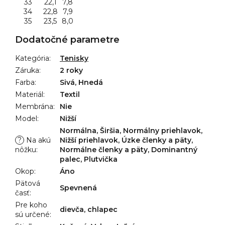
33
22,1
7,8
34
22,8
7,9
35
23,5
8,0
Dodatočné parametre
Kategória
:
Tenisky
Záruka
:
2 roky
Farba
:
Sivá, Hnedá
Materiál
:
Textil
Membrána
:
Nie
Model
:
Nižší
Normálna, Širšia, Normálny priehlavok,
?
Na akú
Nižší priehlavok, Úzke členky a päty,
nôžku
:
Normálne členky a päty, Dominantný
palec, Plutvička
Okop
:
Áno
Pätová
Spevnená
časť
:
Pre koho
dievča, chlapec
sú určené
: