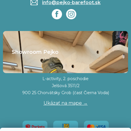
info@pejko-barefoot.sk
Showroom Pejko
L-activity, 2. poschodie
Jelšová 3511/2
900 25 Chorvátsky Grob (časť Čierna Voda)
Ukázať na mape →