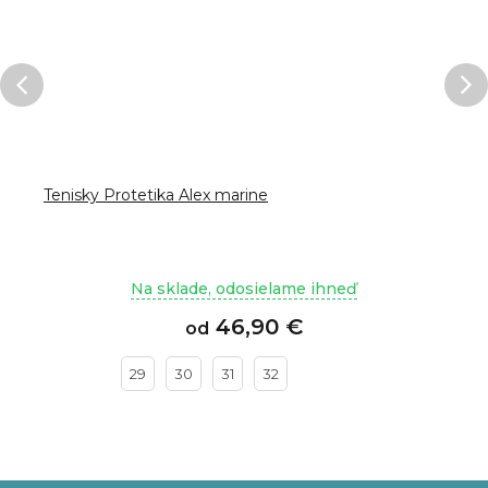
Tenisky Protetika Alex marine
Na sklade, odosielame ihneď
46,90 €
od
29
30
31
32