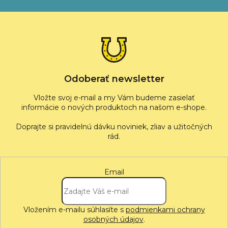
Z
á
p
ä
t
i
e
Odoberať newsletter
Vložte svoj e-mail a my Vám budeme zasielať
informácie o nových produktoch na našom e-shope.
Email
Vložením e-mailu súhlasíte s
podmienkami ochrany
osobných údajov
.