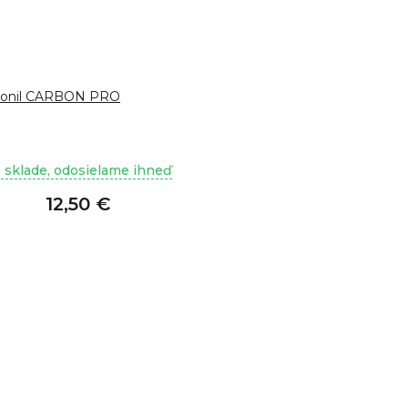
lonil CARBON PRO
 sklade, odosielame ihneď
12,50 €