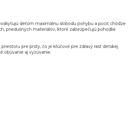
ii poskytujú deťom maximálnu slobodu pohybu a pocit chôdze
ch, priedušných materiálov, ktoré zabezpečujú pohodlie
iestoru pre prsty, čo je kľúčové pre zdravý rast detskej
é obúvanie aj vyzúvanie.