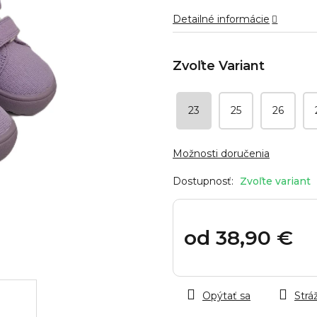
hviezdičiek.
Detailné informácie
23
25
26
Možnosti doručenia
Zvoľte variant
od
38,90 €
Jednotková
cena:
Opýtať sa
Stráž