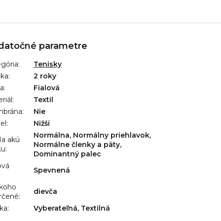
datočné parametre
gória
:
Tenisky
uka
:
2 roky
ba
:
Fialová
riál
:
Textil
brána
:
Nie
el
:
Nižší
Normálna, Normálny priehlavok,
a akú
Normálne členky a päty,
ku
:
Dominantný palec
ová
Spevnená
:
 koho
dievča
rčené
:
lka
:
Vyberateľná, Textilná