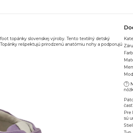
Do
foot topánky slovenskej výroby. Tento textilný detský
Kate
l. Topánky rešpektujú prirodzenú anatómiu nohy a podporujú
Zár
Far
Mate
Mem
Mod
?
N
nôž
Pät
časť
Pre
sú u
Stie
Typ