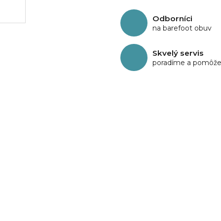
Odborníci
na barefoot obuv
Skvelý servis
poradíme a pomôž