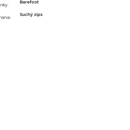
Barefoot
ánky
:
Suchý zips
nania
: