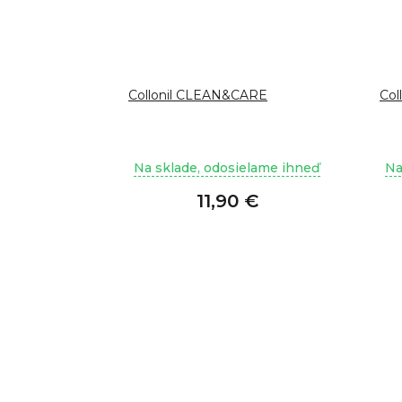
Collonil CLEAN&CARE
Col
Na sklade, odosielame ihneď
Na
11,90 €