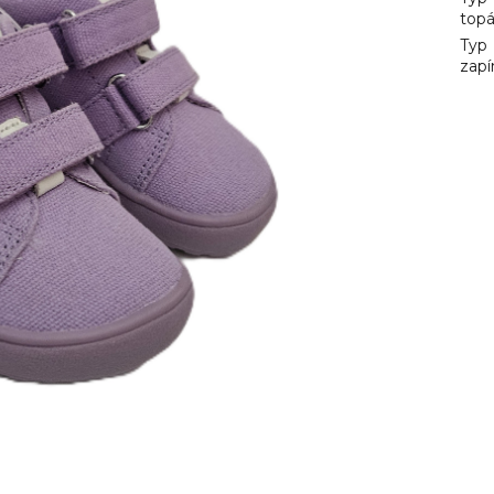
top
Typ
zapí