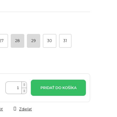
27
28
29
30
31
PRIDAŤ DO KOŠÍKA
iť
Zdieľať