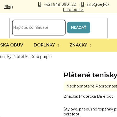
+421 948 090 122
info@pejko-
Blog
barefoot.sk
HĽADAŤ
SKA OBUV
DOPLNKY
ZNAČKY
enisky Protetika Koro purple
Plátené tenisky
Priemerné
Neohodnotené
Podrobnost
hodnotenie
produktu
Značka:
Protetika Barefoot
je
0,0
Štýlové, priedušné topánky p
z
barefoot.
5