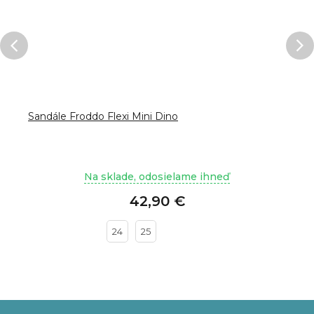
Sandále Froddo Flexi Mini Dino
Na sklade, odosielame ihneď
42,90 €
24
25
Z