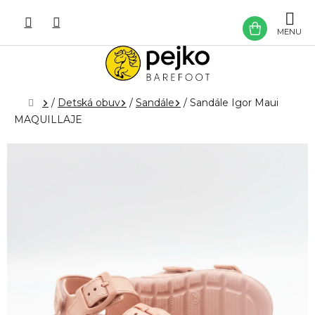
Prejsť
na
NÁKU
obsah
KOŠÍK
Domov
/
Detská obuv
/
Sandále
/
Sandále Igor Maui
MAQUILLAJE