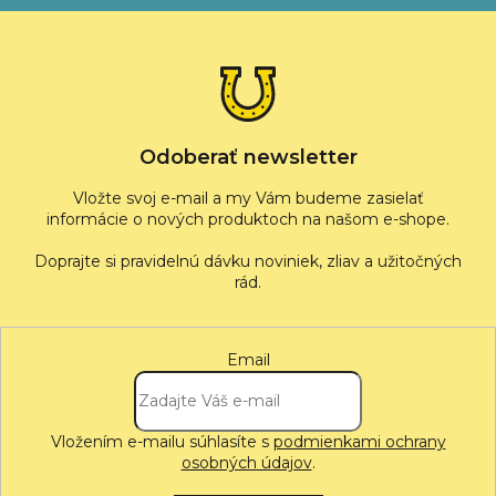
á
p
ä
t
i
e
Odoberať newsletter
Vložte svoj e-mail a my Vám budeme zasielať
informácie o nových produktoch na našom e-shope.
Email
Vložením e-mailu súhlasíte s
podmienkami ochrany
osobných údajov
.