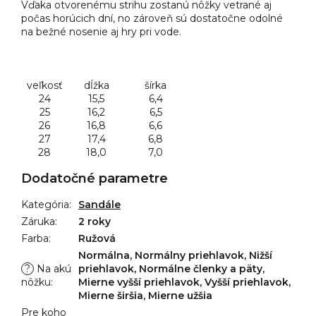
Vďaka otvorenému strihu zostanú nôžky vetrané aj
počas horúcich dní, no zároveň sú dostatočne odolné
na bežné nosenie aj hry pri vode.
veľkosť
dĺžka
šírka
24
15,5
6,4
25
16,2
6,5
26
16,8
6,6
27
17,4
6,8
28
18,0
7,0
Dodatočné parametre
Kategória
:
Sandále
Záruka
:
2 roky
Farba
:
Ružová
Normálna, Normálny priehlavok, Nižší
?
Na akú
priehlavok, Normálne členky a päty,
nôžku
:
Mierne vyšší priehlavok, Vyšší priehlavok,
Mierne širšia, Mierne užšia
Pre koho