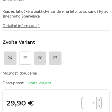
je
0,0
Krásne, ľahučké a praktické sandále na leto, to sú sandálky zo
z
slnečného Španielska.
5
hviezdičiek.
Detailné informácie
24
25
26
27
Možnosti doručenia
Zvoľte variant
29,90 €
Jednotková