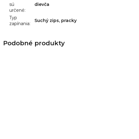
sú
dievča
určené
:
Typ
Suchý zips, pracky
zapínania
: