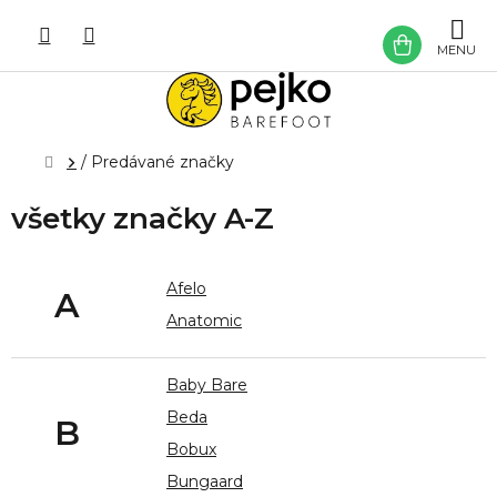
Prejsť
na
NÁKU
obsah
KOŠÍK
Domov
/
Predávané značky
všetky značky A-Z
Afelo
A
Anatomic
Baby Bare
Beda
B
Bobux
Bungaard