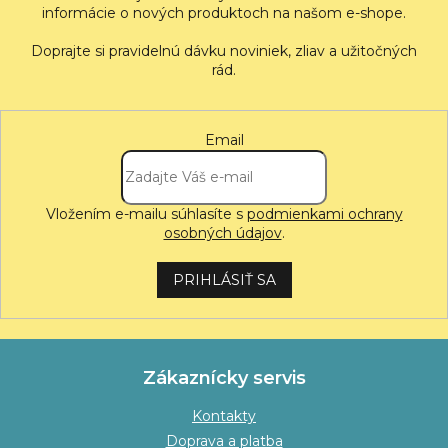
informácie o nových produktoch na našom e-shope.
Email
Vložením e-mailu súhlasíte s
podmienkami ochrany
osobných údajov
.
PRIHLÁSIŤ SA
Zákaznícky servis
Kontakty
Doprava a platba