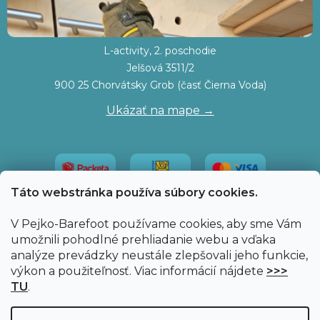
L-activity, 2. poschodie
Jelšová 3511/2
900 25 Chorvátsky Grob (časť Čierna Voda)
Ukázať na mape →
Táto webstránka používa súbory cookies.
V Pejko-Barefoot používame cookies, aby sme Vám
umožnili pohodlné prehliadanie webu a vďaka
analýze prevádzky neustále zlepšovali jeho funkcie,
výkon a použiteľnosť. Viac informácií nájdete
>>>
TU
.
Vytvoril Shoptet
|
Upravil Balkys