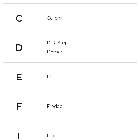
C
Collonil
D.D. Step
D
Demar
E
EF
F
Froddo
I
Igor