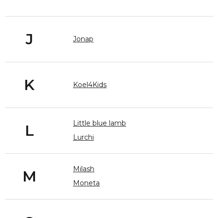
J
Jonap
K
Koel4Kids
Little blue lamb
L
Lurchi
Milash
M
Moneta