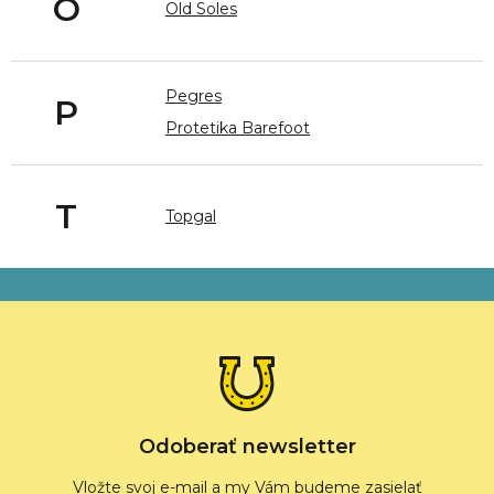
O
Old Soles
Pegres
P
Protetika Barefoot
T
Topgal
Z
á
p
ä
t
i
e
Odoberať newsletter
Vložte svoj e-mail a my Vám budeme zasielať