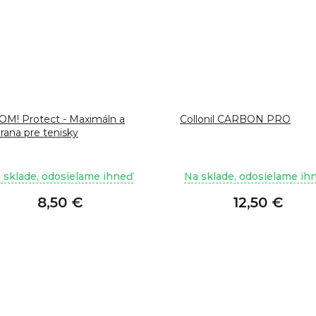
M! Protect - Maximáln a
Collonil CARBON PRO
rana pre tenisky
 sklade, odosielame ihneď
Na sklade, odosielame ih
8,50 €
12,50 €