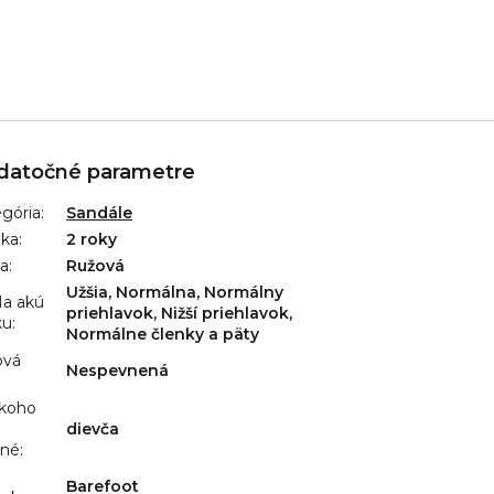
datočné parametre
gória
:
Sandále
uka
:
2 roky
ba
:
Ružová
Užšia, Normálna, Normálny
a akú
priehlavok, Nižší priehlavok,
ku
:
Normálne členky a päty
ová
Nespevnená
:
 koho
dievča
ené
:
Barefoot