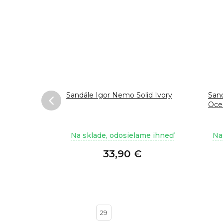
až
–44 %
Sandále Igor Nemo Solid Ivory
San
Oce
ame ihneď
Na sklade, odosielame ihneď
Na
0 €
33,90 €
29