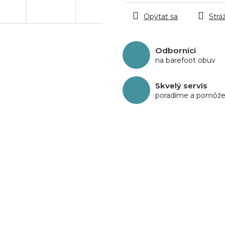
cena:
Opýtať sa
Stráž
Odborníci
na barefoot obuv
Skvelý servis
poradíme a pomôž