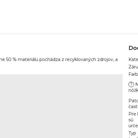
Do
ne 50 % materiálu pochádza z recyklovaných zdrojov, a
Kate
Zár
Far
?
N
nôž
Pät
časť
Pre
sú
urč
Typ