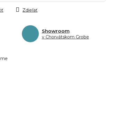
iť
Zdieľať
Showroom
v Chorvátskom Grobe
eme