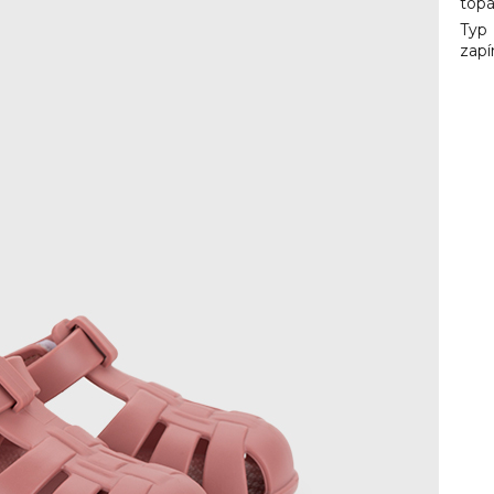
top
Typ
zapí