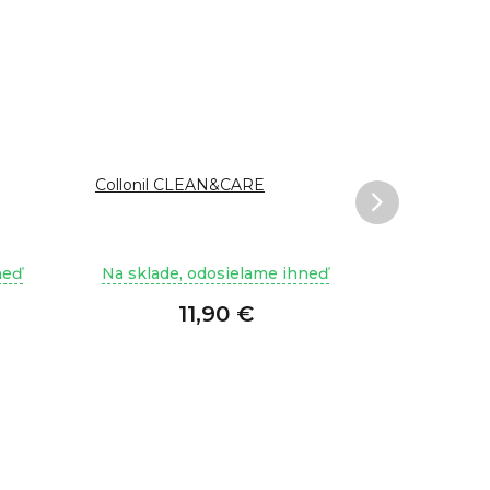
Collonil CLEAN&CARE
BOOM! čisti
neď
Na sklade, odosielame ihneď
Na sklade
11,90 €