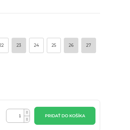
22
23
24
25
26
27
PRIDAŤ DO KOŠÍKA