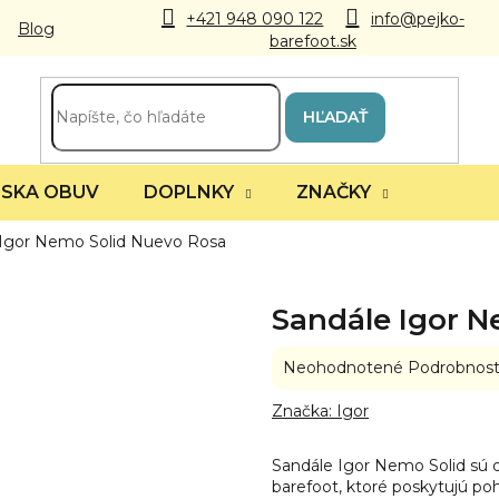
+421 948 090 122
info@pejko-
Blog
barefoot.sk
HĽADAŤ
SKA OBUV
DOPLNKY
ZNAČKY
 Igor Nemo Solid Nuevo Rosa
Sandále Igor N
Priemerné
Neohodnotené
Podrobnost
hodnotenie
produktu
Značka:
Igor
je
0,0
Sandále Igor Nemo Solid sú 
z
barefoot, ktoré poskytujú poho
5