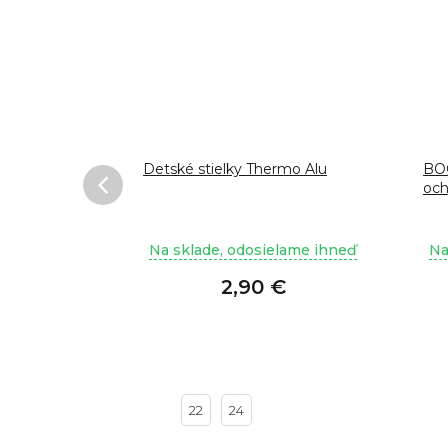
P spray
Detské stielky Thermo Alu
BOO
och
lame ihneď
Na sklade, odosielame ihneď
Na
€
2,90 €
22
24