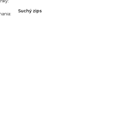
ánky
:
Suchý zips
nania
: