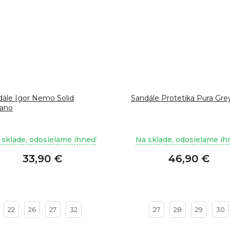
dále Igor Nemo Solid
Sandále Protetika Pura Gre
ano
 sklade, odosielame ihneď
Na sklade, odosielame i
33,90 €
46,90 €
22
26
27
32
27
28
29
30