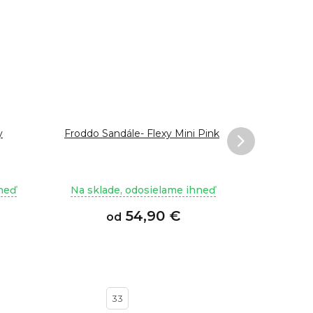
y
Froddo Sandále- Flexy Mini Pink
Sandále P
hneď
Na sklade, odosielame ihneď
Na sklad
54,90 €
od
22
24
33