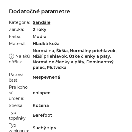
Dodatočné parametre
Kategória
:
Sandále
Záruka
:
2 roky
Farba
:
Modrá
Materiál
:
Hladká koža
Normálna, Širšia, Normálny priehlavok,
?
Na akú
Nižší priehlavok, Úzke členky a päty,
nôžku
:
Normálne členky a päty, Dominantný
palec, Plutvička
Pätová
Nespevnená
časť
:
Pre koho
sú
chlapec
určené
:
Stielka
:
Kožená
Typ
Barefoot
topánky
:
Typ
Suchý zips
zapínania
: