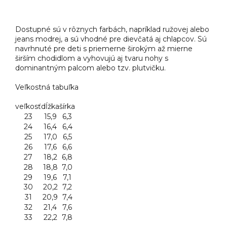
Dostupné sú v rôznych farbách, napríklad ružovej alebo
jeans modrej, a sú vhodné pre dievčatá aj chlapcov. Sú
navrhnuté pre deti s priemerne širokým až mierne
širším chodidlom a vyhovujú aj tvaru nohy s
dominantným palcom alebo tzv. plutvičku.
Veľkostná tabuľka
veľkosť
dĺžka
šírka
23
15,9
6,3
24
16,4
6,4
25
17,0
6,5
26
17,6
6,6
27
18,2
6,8
28
18,8
7,0
29
19,6
7,1
30
20,2
7,2
31
20,9
7,4
32
21,4
7,6
33
22,2
7,8