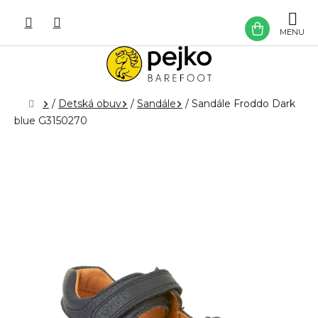
Prejsť
na
NÁKU
obsah
KOŠÍK
Domov
/
Detská obuv
/
Sandále
/
Sandále Froddo Dark
blue G3150270