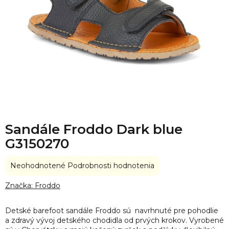
Sandále Froddo Dark blue
G3150270
Priemerné
Neohodnotené
Podrobnosti hodnotenia
hodnotenie
produktu
Značka:
Froddo
je
0,0
Detské barefoot sandále Froddo sú navrhnuté pre pohodlie
z
a zdravý vývoj detského chodidla od prvých krokov. Vyrobené
5