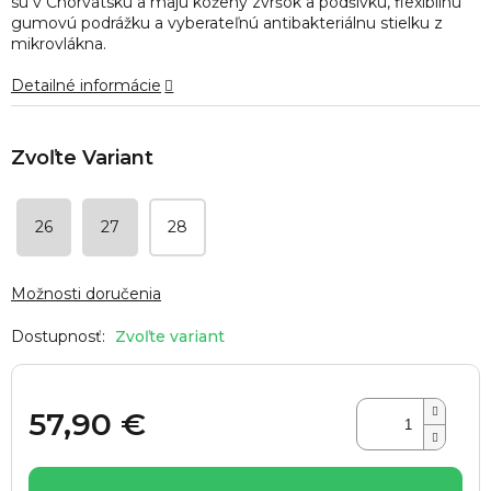
sú v Chorvátsku a majú kožený zvršok a podšívku, flexibilnú
hviezdičiek.
gumovú podrážku a vyberateľnú antibakteriálnu stielku z
mikrovlákna.
Detailné informácie
26
27
28
Možnosti doručenia
Zvoľte variant
57,90 €
Jednotková
cena: