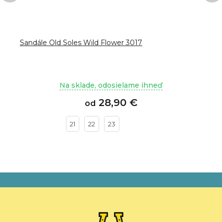
Sandále Old Soles Wild Flower 3017
Na sklade, odosielame ihneď
28,90 €
od
21
22
23
Z
á
p
ä
t