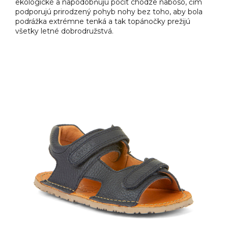
ekologické a napodobňujú pocit chôdze naboso, čím
podporujú prirodzený pohyb nohy bez toho, aby bola
podrážka extrémne tenká a tak topánočky prežijú
všetky letné dobrodružstvá.