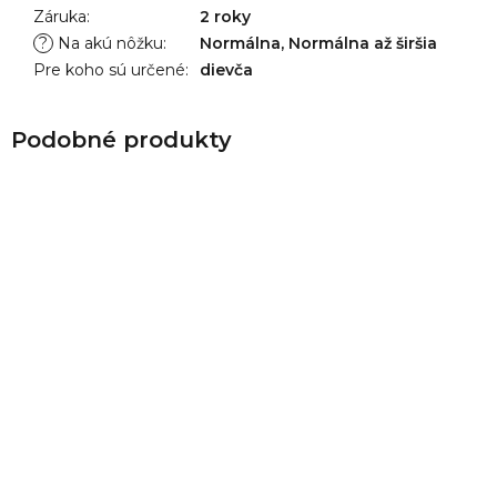
Záruka
:
2 roky
?
Na akú nôžku
:
Normálna, Normálna až širšia
Pre koho sú určené
:
dievča