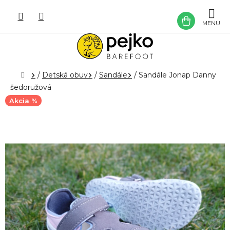
Prejsť
na
NÁKU
obsah
KOŠÍK
Domov
/
Detská obuv
/
Sandále
/
Sandále Jonap Danny
šedoružová
Akcia %