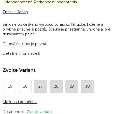
Priemerné
Neohodnotené
Podrobnosti hodnotenia
hodnotenie
produktu
Značka:
Jonap
je
0,0
Sandále od českého výrobcu Jonap sú ľahučké, kožené a
z
ohybné priečne aj pozdĺž. Špička je priestranná, vhodná aj pre
5
dominantný palec.
hviezdičiek.
Pätová časť nie je pevná.
Detailné informácie
25
26
27
28
29
30
Možnosti doručenia
Zvoľte variant