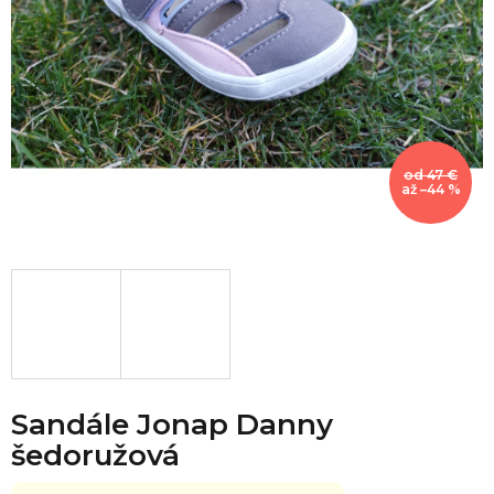
od 47 €
až –44 %
Sandále Jonap Danny
šedoružová