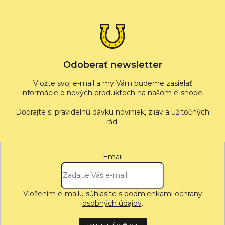
p
ä
t
i
e
Odoberať newsletter
Vložte svoj e-mail a my Vám budeme zasielať
informácie o nových produktoch na našom e-shope.
Email
Vložením e-mailu súhlasíte s
podmienkami ochrany
osobných údajov
.