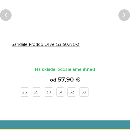
Sandále Froddo Olive G3150270-3
Na sklade, odosielame ihneď
57,90 €
od
26
29
30
31
32
33
Z
á