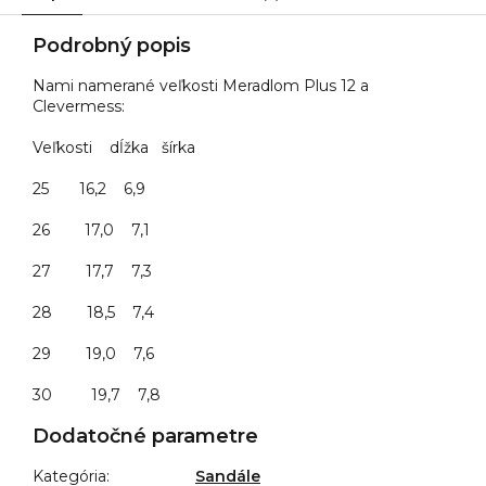
Podrobný popis
Nami namerané veľkosti Meradlom Plus 12 a
Clevermess:
Veľkosti dĺžka šírka
25 16,2 6,9
26 17,0 7,1
27 17,7 7,3
28 18,5 7,4
29 19,0 7,6
30 19,7 7,8
Dodatočné parametre
Kategória
:
Sandále