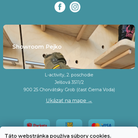
Showroom Pejko
L-activity, 2. poschodie
Jelšová 3511/2
900 25 Chorvátsky Grob (časť Čierna Voda)
Ukázať na mape →
Táto webstránka používa súbory cookies.