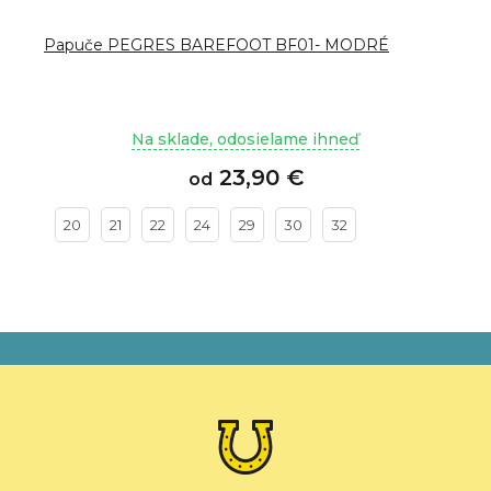
Papuče PEGRES BAREFOOT BF01- MODRÉ
Na sklade, odosielame ihneď
23,90 €
od
20
21
22
24
29
30
32
Z
á
p
ä
t
i
e