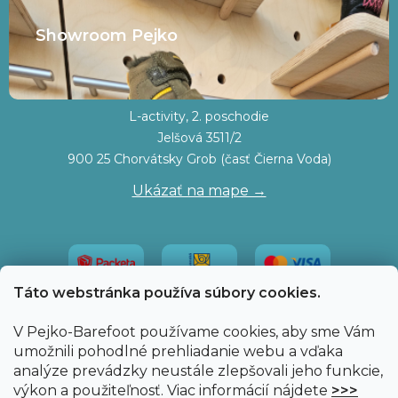
Showroom Pejko
L-activity, 2. poschodie
Jelšová 3511/2
900 25 Chorvátsky Grob (časť Čierna Voda)
Ukázať na mape →
Táto webstránka používa súbory cookies.
V Pejko-Barefoot používame cookies, aby sme Vám
umožnili pohodlné prehliadanie webu a vďaka
analýze prevádzky neustále zlepšovali jeho funkcie,
výkon a použiteľnosť. Viac informácií nájdete
>>>