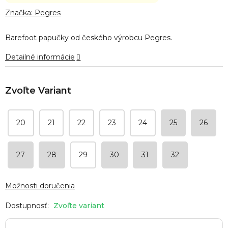
hodnotenie
produktu
Značka:
Pegres
je
0,0
Barefoot papučky od českého výrobcu Pegres.
z
5
Detailné informácie
hviezdičiek.
20
21
22
23
24
25
26
27
28
29
30
31
32
Možnosti doručenia
Zvoľte variant