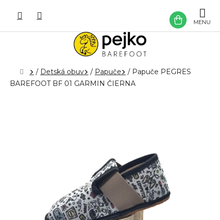
Prejsť
na
NÁKU
obsah
KOŠÍK
Domov
/
Detská obuv
/
Papuče
/
Papuče PEGRES
BAREFOOT BF 01 GARMIN ČIERNA