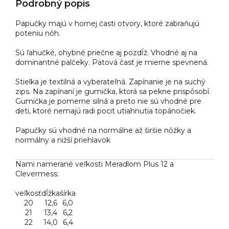
Podrobný popis
Papučky majú v hornej časti otvory, ktoré zabraňujú
poteniu nôh.
Sú ľahučké, ohybné priečne aj pozdĺž. Vhodné aj na
dominantné palčeky. Pätová časť je mierne spevnená.
Stielka je textilná a vyberateľná. Zapínanie je na suchý
zips. Na zapínaní je gumička, ktorá sa pekne prispôsobí.
Gumička je pomerne silná a preto nie sú vhodné pre
deti, ktoré nemajú radi pocit utiahnutia topánočiek.
Papučky sú vhodné na normálne až širšie nôžky a
normálny a nižší priehlavok
Nami namerané veľkosti Meradlom Plus 12 a
Clevermess:
veľkosť
dĺžka
šírka
20
12,6
6,0
21
13,4
6,2
22
14,0
6,4