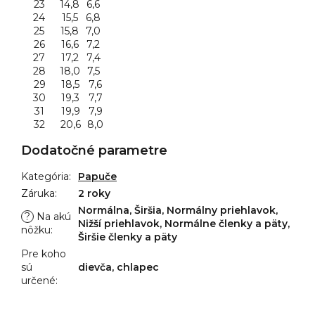
23
14,8
6,6
24
15,5
6,8
25
15,8
7,0
26
16,6
7,2
27
17,2
7,4
28
18,0
7,5
29
18,5
7,6
30
19,3
7,7
31
19,9
7,9
32
20,6
8,0
Dodatočné parametre
Kategória
:
Papuče
Záruka
:
2 roky
Normálna, Širšia, Normálny priehlavok,
?
Na akú
Nižší priehlavok, Normálne členky a päty,
nôžku
:
Širšie členky a päty
Pre koho
sú
dievča, chlapec
určené
: