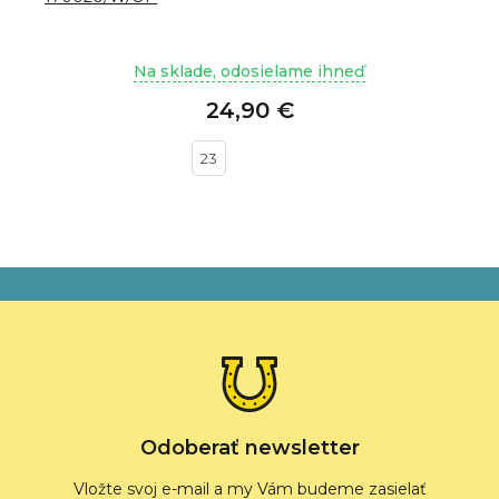
Na sklade, odosielame ihneď
24,90 €
23
Z
á
p
ä
t
i
e
Odoberať newsletter
Vložte svoj e-mail a my Vám budeme zasielať