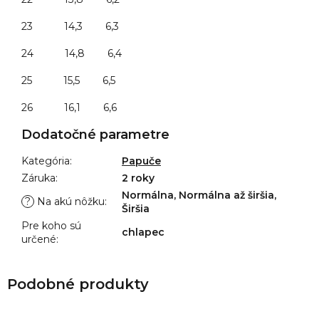
23 14,3 6,3
24 14,8 6,4
25 15,5 6,5
26 16,1 6,6
Dodatočné parametre
Kategória
:
Papuče
Záruka
:
2 roky
Normálna, Normálna až širšia,
?
Na akú nôžku
:
Širšia
Pre koho sú
chlapec
určené
: