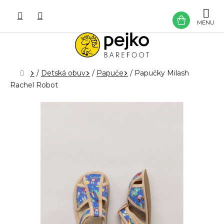
Prejsť
na
NÁKU
obsah
KOŠÍK
Domov
/
Detská obuv
/
Papuče
/
Papučky Milash
Rachel Robot