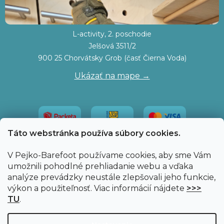
L-activity, 2. poschodie
Jelšová 3511/2
900 25 Chorvátsky Grob (časť Čierna Voda)
Ukázať na mape →
Táto webstránka používa súbory cookies.
V Pejko-Barefoot používame cookies, aby sme Vám
umožnili pohodlné prehliadanie webu a vďaka
analýze prevádzky neustále zlepšovali jeho funkcie,
výkon a použiteľnosť. Viac informácií nájdete
>>>
TU
.
Vytvoril Shoptet
|
Upravil Balkys