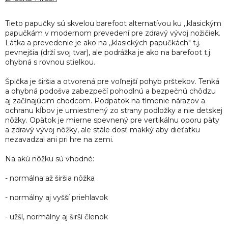
je
0,0
Tieto papučky sú skvelou barefoot alternatívou ku ,,klasickým
z
papučkám v modernom prevedení pre zdravý vývoj nožičiek.
5
Látka a prevedenie je ako na ,,klasických papučkách" t.j.
hviezdičiek.
pevnejšia (drží svoj tvar), ale podrážka je ako na barefoot t.j.
ohybná s rovnou stielkou.
Špička je širšia a otvorená pre voľnejší pohyb prštekov. Tenká
a ohybná podošva zabezpečí pohodlnú a bezpečnú chôdzu
aj začínajúcim chodcom. Podpätok na tlmenie nárazov a
ochranu kĺbov je umiestnený zo strany podložky a nie detskej
nôžky. Opätok je mierne spevnený pre vertikálnu oporu päty
a zdravý vývoj nôžky, ale stále dosť mäkký aby dieťatku
nezavadzal ani pri hre na zemi.
Na akú nôžku sú vhodné:
- normálna až širšia nôžka
- normálny aj vyšší priehlavok
- užší, normálny aj širší členok