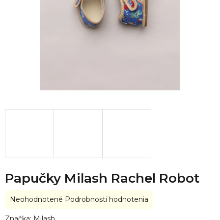
Papučky Milash Rachel Robot
Priemerné
Neohodnotené
Podrobnosti hodnotenia
hodnotenie
produktu
Značka:
Milash