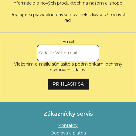
informácie o nových produktoch na našom e-shope.
Email
Vložením e-mailu súhlasíte s
podmienkami ochrany
osobných údajov
.
PRIHLÁSIŤ SA
Zákaznícky servis
Kontakty
Doprava a platba