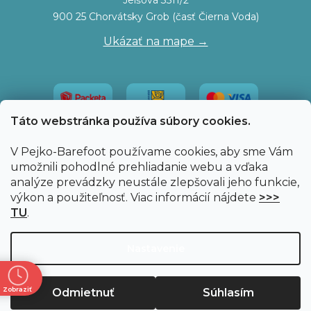
Jelšová 3511/2
900 25 Chorvátsky Grob (časť Čierna Voda)
Ukázať na mape →
Táto webstránka používa súbory cookies.
V Pejko-Barefoot používame cookies, aby sme Vám
umožnili pohodlné prehliadanie webu a vďaka
analýze prevádzky neustále zlepšovali jeho funkcie,
výkon a použiteľnosť. Viac informácií nájdete
>>>
TU
.
Vytvoril Shoptet
|
Upravil Balkys
Nastavenie
Copyright 2026
Pejko-Barefoot.sk
. Všetky práva
Zobraziť
Odmietnuť
Súhlasím
vyhradené.
Upraviť nastavenie cookies
ne