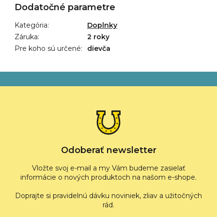
Dodatočné parametre
Kategória
:
Doplnky
Záruka
:
2 roky
Pre koho sú určené
:
dievča
Z
á
p
ä
t
i
e
Odoberať newsletter
Vložte svoj e-mail a my Vám budeme zasielať
informácie o nových produktoch na našom e-shope.