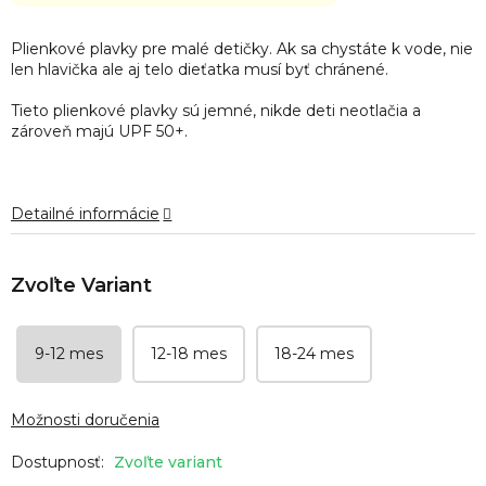
hodnotenie
produktu
je
Plienkové plavky pre malé detičky. Ak sa chystáte k vode, nie
0,0
len hlavička ale aj telo dieťatka musí byť chránené.
z
5
Tieto plienkové plavky sú jemné, nikde deti neotlačia a
hviezdičiek.
zároveň majú
UPF 50+.
Detailné informácie
9-12 mes
12-18 mes
18-24 mes
Možnosti doručenia
Zvoľte variant