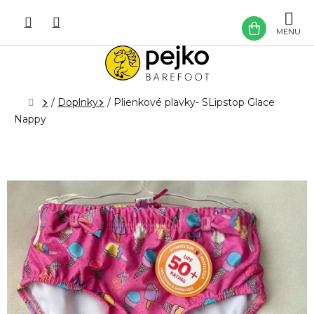
Prejsť
na
NÁKU
obsah
KOŠÍK
Domov
/
Doplnky
/
Plienkové plavky- SLipstop Glace
Nappy