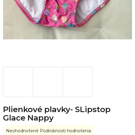
Plienkové plavky- SLipstop
Glace Nappy
Priemerné
Neohodnotené
Podrobnosti hodnotenia