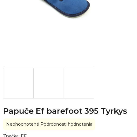
Papuče Ef barefoot 395 Tyrkys
Priemerné
Neohodnotené
Podrobnosti hodnotenia
hodnotenie
produktu
Značka:
EF