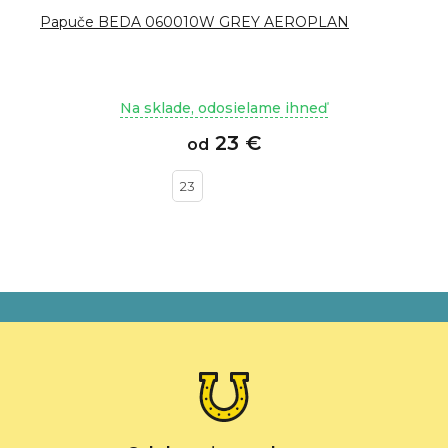
Papuče BEDA 060010W GREY AEROPLAN
Na sklade, odosielame ihneď
23 €
od
23
Z
á
p
ä
t
i
e