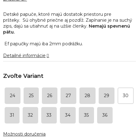
je
0,0
Detské papuče, ktoré majú dostatok priestoru pre
z
pršteky.
Sú ohybné priečne aj pozdĺž. Zapínanie je na suchý
5
zips, dajú sa utiahnuť aj na užšie členky.
Nemajú spevnenú
hviezdičiek.
pätu.
Ef papučky majú iba 2mm podrážku.
Detailné informácie
24
25
26
27
28
29
30
31
32
33
34
35
36
Možnosti doručenia