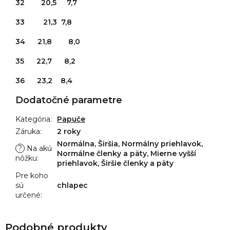
32 20,5 7,7
33 21,3 7,8
34 21,8 8,0
35 22,7 8,2
36 23,2 8,4
Dodatočné parametre
Kategória
:
Papuče
Záruka
:
2 roky
Normálna, Širšia, Normálny priehlavok,
?
Na akú
Normálne členky a päty, Mierne vyšší
nôžku
:
priehlavok, Širšie členky a päty
Pre koho
sú
chlapec
určené
: