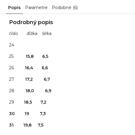
Popis
Parametre
Podobné (6)
Podrobný popis
číslo dĺžka šírka
24
25
15,8 6,5
26
16,4 6,6
27
17,2 6,7
28
18,0 6,9
29
18,5 7,2
30 19 7,3
31 19,8 7,5