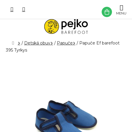
Prejsť
na
NÁKU
obsah
KOŠÍK
Domov
/
Detská obuv
/
Papuče
/
Papuče Ef barefoot
395 Tyrkys