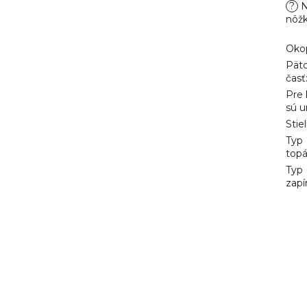
?
N
nôž
Oko
Pät
časť
Pre
sú u
Stie
Typ
top
Typ
zapí