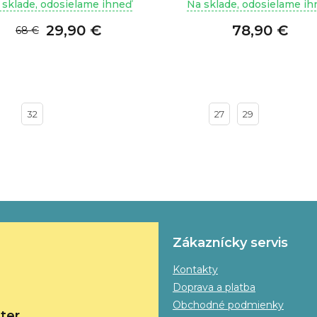
 sklade, odosielame ihneď
Na sklade, odosielame i
29,90 €
78,90 €
68 €
32
27
29
Zákaznícky servis
Kontakty
Doprava a platba
Obchodné podmienky
ter