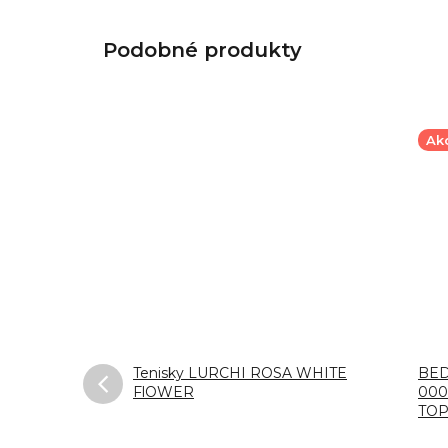
Ak
walkers
Tenisky LURCHI ROSA WHITE
BED
FlOWER
000
TO