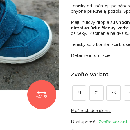
0,0
Tenisky od známej spoločnost
z
ohybné priečne aj pozdĺž. Spo
5
hviezdičiek.
Majú nulový drop a s
ú vhodn
dieťatko úzke členky, verte, 
palčeky. Zapínanie na dva su
Tenisky sú v kombinácii brúse
Detailné informácie
61 €
31
32
33
–41 %
Možnosti doručenia
Zvoľte variant