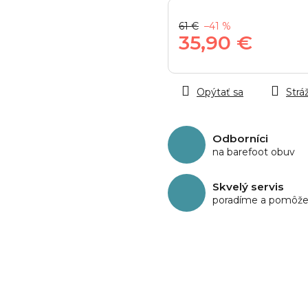
61 €
–41 %
35,90 €
Jednotková
cena:
Opýtať sa
Stráž
Odborníci
na barefoot obuv
Skvelý servis
poradíme a pomôž