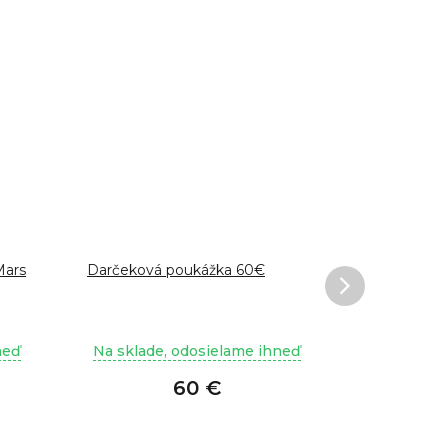
Mars
Darčeková poukážka 60€
MAGNA-TIL
stavebnica 
neď
Na sklade, odosielame ihneď
60 €