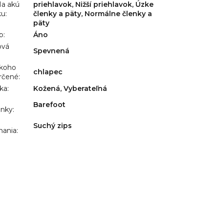
a akú
priehlavok, Nižší priehlavok, Úzke
ku
:
členky a päty, Normálne členky a
päty
p
:
Áno
ová
Spevnená
:
 koho
chlapec
rčené
:
lka
:
Kožená, Vyberateľná
Barefoot
ánky
:
Suchý zips
nania
: