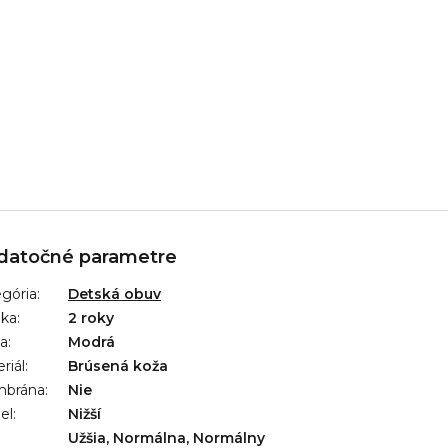
datočné parametre
gória
:
Detská obuv
uka
:
2 roky
ba
:
Modrá
riál
:
Brúsená koža
brána
:
Nie
el
:
Nižší
Užšia, Normálna, Normálny