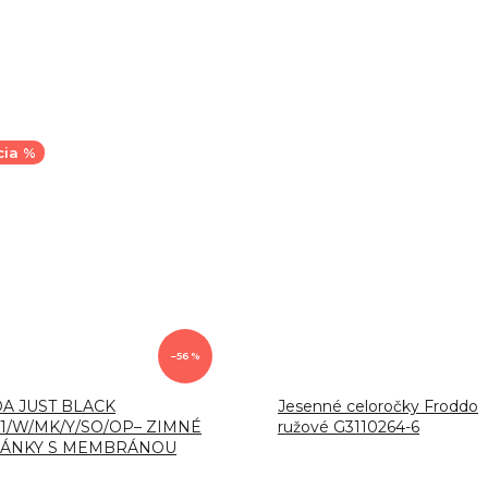
cia %
–56 %
A JUST BLACK
Jesenné celoročky Froddo
1/W/MK/Y/SO/OP– ZIMNÉ
ružové G3110264-6
PÁNKY S MEMBRÁNOU