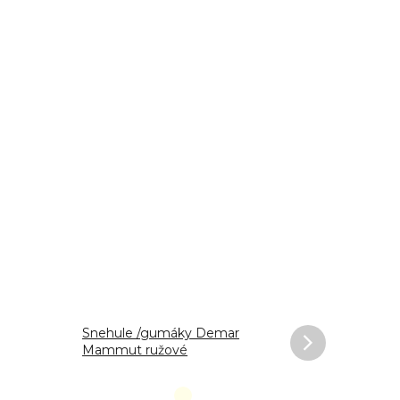
Akcia %
Snehule /gumáky Demar
Kožené to
Mammut ružové
Royal Blu