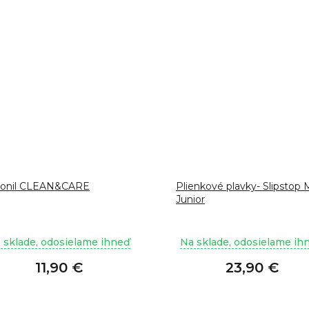
lonil CLEAN&CARE
Plienkové plavky- Slipstop 
Junior
 sklade, odosielame ihneď
Na sklade, odosielame ih
11,90 €
23,90 €