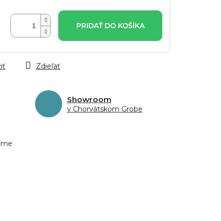
PRIDAŤ DO KOŠÍKA
iť
Zdieľať
Showroom
v Chorvátskom Grobe
eme