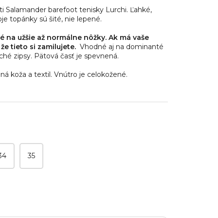
i Salamander barefoot tenisky Lurchi. Ľahké,
je topánky sú šité, nie lepené.
é na užšie až normálne nôžky. Ak má vaše
že tieto si zamilujete.
Vhodné aj na dominanté
ché zipsy. Pätová časť je spevnená.
ná koža a textil. Vnútro je celokožené.
34
35