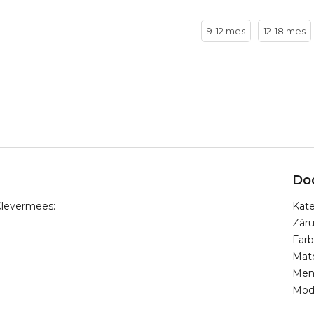
9-12 mes
12-18 mes
Do
Clevermees:
Kate
Zár
Far
Mate
Mem
Mod