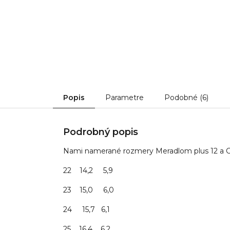
Popis
Parametre
Podobné (6)
Podrobný popis
Nami namerané rozmery Meradlom plus 12 a 
22 14,2 5,9
23 15,0 6,0
24 15,7 6,1
25 16,4 6,2