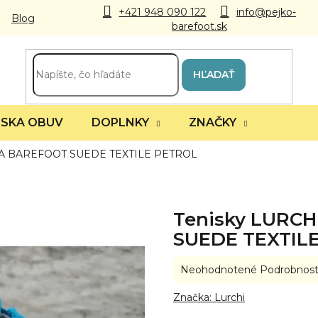
+421 948 090 122
info@pejko-
Blog
barefoot.sk
HĽADAŤ
SKA OBUV
DOPLNKY
ZNAČKY
JA BAREFOOT SUEDE TEXTILE PETROL
Tenisky LURC
SUEDE TEXTIL
Priemerné
Neohodnotené
Podrobnost
hodnotenie
produktu
Značka:
Lurchi
je