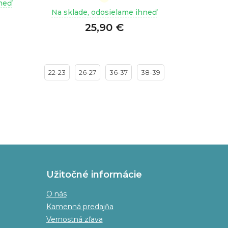
Priemerné
hneď
Na sklad
hodnotenie
Na sklade, odosielame ihneď
produktu
43,90
25,90 €
je
3,7
z
5
hviezdičiek.
22-23
26-27
36-37
38-39
31
Užitočné informácie
O nás
Kamenná predajňa
Vernostná zľava