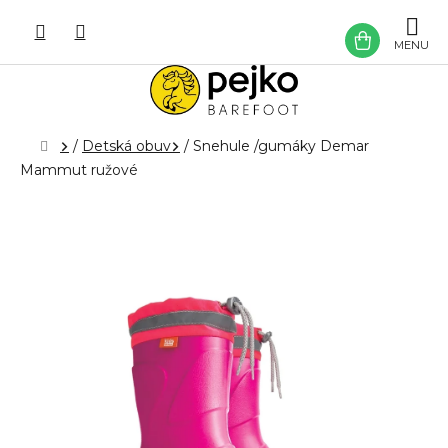
Prejsť
na
NÁKU
obsah
KOŠÍK
Domov
/
Detská obuv
/
Snehule /gumáky Demar
Mammut ružové