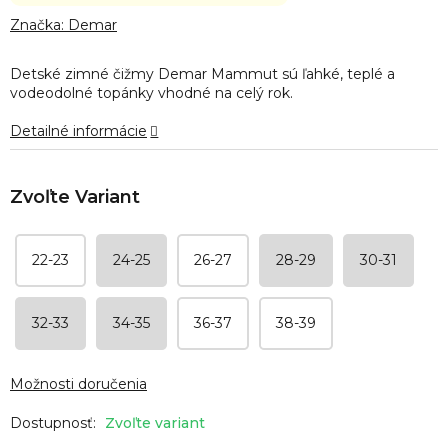
hodnotenie
produktu
Značka:
Demar
je
3,7
Detské zimné čižmy Demar Mammut sú ľahké, teplé a
z
vodeodolné topánky vhodné na celý rok.
5
hviezdičiek.
Detailné informácie
22-23
24-25
26-27
28-29
30-31
32-33
34-35
36-37
38-39
Možnosti doručenia
Zvoľte variant