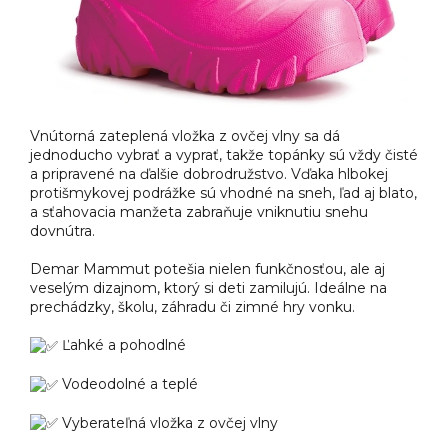
Vnútorná zateplená vložka z ovčej vlny sa dá
jednoducho vybrať a vyprať, takže topánky sú vždy čisté
a pripravené na ďalšie dobrodružstvo. Vďaka hlbokej
protišmykovej podrážke sú vhodné na sneh, ľad aj blato,
a sťahovacia manžeta zabraňuje vniknutiu snehu
dovnútra.
Demar Mammut potešia nielen funkčnosťou, ale aj
veselým dizajnom, ktorý si deti zamilujú. Ideálne na
prechádzky, školu, záhradu či zimné hry vonku.
Ľahké a pohodlné
Vodeodolné a teplé
Vyberateľná vložka z ovčej vlny