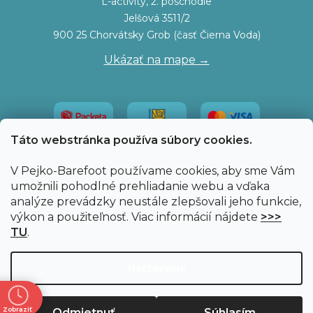
L-activity, 2. poschodie
Jelšová 3511/2
900 25 Chorvátsky Grob (časť Čierna Voda)
Ukázať na mape →
Táto webstránka používa súbory cookies.
V Pejko-Barefoot používame cookies, aby sme Vám
umožnili pohodlné prehliadanie webu a vďaka
analýze prevádzky neustále zlepšovali jeho funkcie,
výkon a použiteľnosť. Viac informácií nájdete
>>>
TU
.
Vytvoril Shoptet
|
Upravil Balkys
Nastavenie
Copyright 2026
Pejko-Barefoot.sk
. Všetky práva
Zobraziť
Odmietnuť
Súhlasím