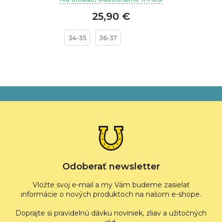
25,90 €
34-35
36-37
Z
á
p
ä
t
i
e
Odoberať newsletter
Vložte svoj e-mail a my Vám budeme zasielať
informácie o nových produktoch na našom e-shope.