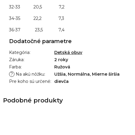
32-33 20,5 7,2
34-35 22,2 7,3
36-37
23,5 7,4
Dodatočné parametre
Kategória
:
Detská obuv
Záruka
:
2 roky
Farba
:
Ružová
?
Na akú nôžku
:
Užšia, Normálna, Mierne širšia
Pre koho sú určené
:
dievča