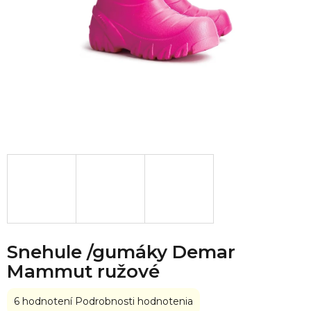
Snehule /gumáky Demar
Mammut ružové
Priemerné
6 hodnotení
Podrobnosti hodnotenia