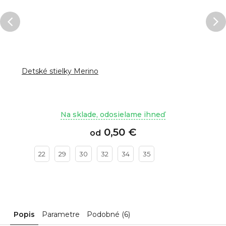
Detské stielky Merino
Na sklade, odosielame ihneď
0,50 €
od
22
29
30
32
34
35
Popis
Parametre
Podobné (6)