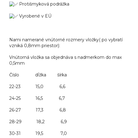
Protišmyková podrážka
Vyrobené v EÚ
Nami namerané vnútorné rozmery vložky( po vybratí
vzniká 0,8mm priestor)­­:
Vnútorná vložka sa objednáva s nadmerkom do max
0,5mm
Číslo dĺžka šírka
22-23 15,0 6,6
24-25 16,5 6,7
26-27 17,3 6,8
28-29 18,2 6,9
30-31 19,5 7,0