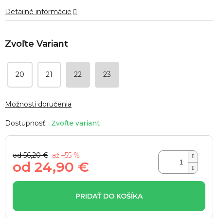
5
Detailné informácie
hviezdičiek.
20
21
22
23
Možnosti doručenia
Zvoľte variant
od 56,20 €
až –55 %
od
24,90 €
Jednotková
cena:
PRIDAŤ DO KOŠÍKA