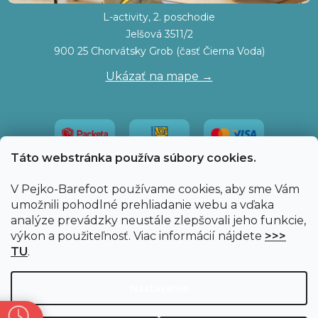
L-activity, 2. poschodie
Jelšová 3511/2
900 25 Chorvátsky Grob (časť Čierna Voda)
Ukázať na mape →
Táto webstránka používa súbory cookies.
V Pejko-Barefoot používame cookies, aby sme Vám
umožnili pohodlné prehliadanie webu a vďaka
analýze prevádzky neustále zlepšovali jeho funkcie,
výkon a použiteľnosť. Viac informácií nájdete
>>>
TU
.
Vytvoril Shoptet
|
Upravil Balkys
Nastavenie