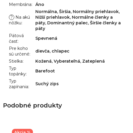
Membrána
:
Áno
Normálna, Širšia, Normálny priehlavok,
?
Na akú
Nižší priehlavok, Normálne členky a
nôžku
:
päty, Dominantný palec, Širšie členky a
päty
Pätová
Spevnená
časť
:
Pre koho
dievča, chlapec
sú určené
:
Stielka
:
Kožená, Vyberateľná, Zateplená
Typ
Barefoot
topánky
:
Typ
Suchý zips
zapínania
:
Akcia %