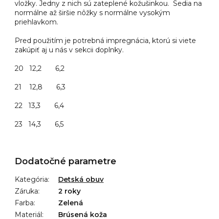
vložky. Jedny z nich sú zateplené kožušinkou. Sedia na
normálne až širšie nôžky s normálne vysokým
priehlavkom.
Pred použitím je potrebná impregnácia, ktorú si viete
zakúpiť aj u nás v sekcii doplnky.
20 12,2 6,2
21 12,8 6,3
22 13,3 6,4
23 14,3 6,5
Dodatočné parametre
Kategória
:
Detská obuv
Záruka
:
2 roky
Farba
:
Zelená
Materiál
:
Brúsená koža