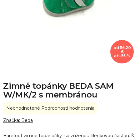
od 56,20
€
až –55 %
Zimné topánky BEDA SAM
W/MK/2 s membránou
Priemerné
Neohodnotené
Podrobnosti hodnotenia
hodnotenie
produktu
Značka:
Beda
je
0,0
Barefoot zimné topánočky so zúženou členkovou časťou. Š
z