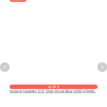
až
–18 %
Kožené topánky D.D. Step Royal Blue S063-41948L