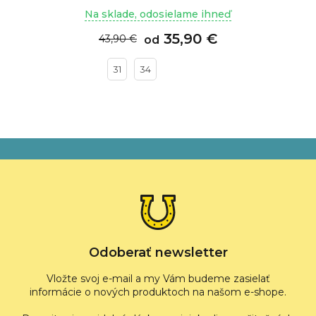
Na sklade, odosielame ihneď
35,90 €
43,90 €
od
31
34
Z
á
p
ä
t
i
e
Odoberať newsletter
Vložte svoj e-mail a my Vám budeme zasielať
informácie o nových produktoch na našom e-shope.