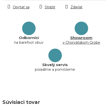
Opýtať sa
Strážiť
Zdieľať
Odborníci
Showroom
na barefoot obuv
v Chorvátskom Grobe
Skvelý servis
poradíme a pomôžeme
Súvisiaci tovar