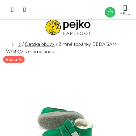
Prejsť
na
NÁKU
obsah
KOŠÍK
Domov
/
Detská obuv
/
Zimné topánky BEDA SAM
W/MK/2 s membránou
Akcia %