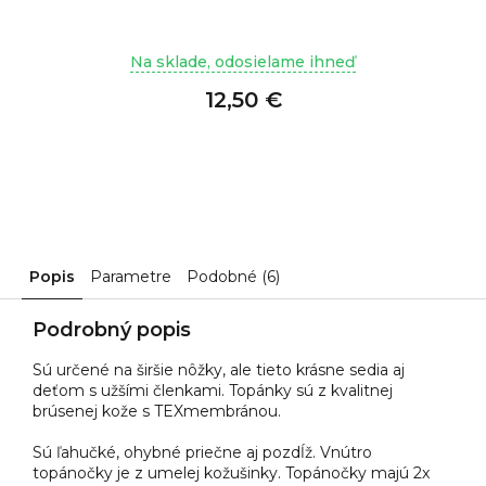
Na sklade, odosielame ihneď
12,50 €
Popis
Parametre
Podobné (6)
Podrobný popis
Sú určené na širšie nôžky, ale tieto krásne sedia aj
deťom s užšími členkami. Topánky sú z kvalitnej
brúsenej kože s TEXmembránou.
Sú ľahučké, ohybné priečne aj pozdĺž. Vnútro
topánočky je z umelej kožušinky. Topánočky majú 2x