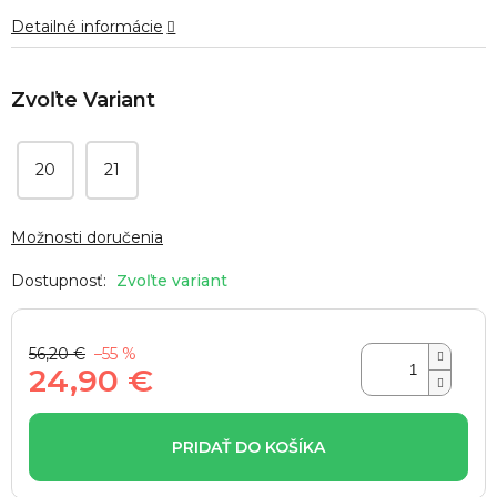
5
Detailné informácie
hviezdičiek.
20
21
Možnosti doručenia
Zvoľte variant
56,20 €
–55 %
24,90 €
Jednotková
cena:
PRIDAŤ DO KOŠÍKA