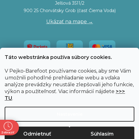
Jelšová 3511/2
900 25 Chorvátsky Grob (časť Čierna Voda)
Ukázať na mape →
Táto webstránka používa súbory cookies.
V Pejko-Barefoot používame cookies, aby sme Vám
umožnili pohodlné prehliadanie webu a vďaka
analýze prevádzky neustále zlepšovali jeho funkcie,
výkon a použiteľnosť. Viac informácií nájdete
>>>
TU
.
Vytvoril Shoptet
|
Upravil Balkys
Nastavenie
Copyright 2026
Pejko-Barefoot.sk
. Všetky práva
Zobraziť
Odmietnuť
Súhlasím
vyhradené.
Upraviť nastavenie cookies