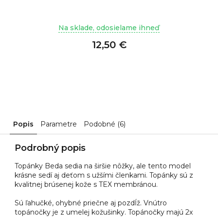
Na sklade, odosielame ihneď
12,50 €
Popis
Parametre
Podobné (6)
Podrobný popis
Topánky Beda sedia na širšie nôžky, ale tento model
krásne sedí aj deťom s užšími členkami. Topánky sú z
kvalitnej brúsenej kože s TEX membránou.
Sú ľahučké, ohybné priečne aj pozdĺž. Vnútro
topánočky je z umelej kožušinky. Topánočky majú 2x