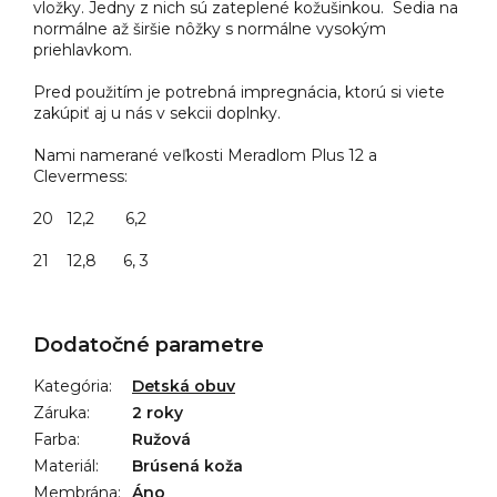
vložky. Jedny z nich sú zateplené kožušinkou. Sedia na
normálne až širšie nôžky s normálne vysokým
priehlavkom.
Pred použitím je potrebná impregnácia, ktorú si viete
zakúpiť aj u nás v sekcii doplnky.
Nami namerané veľkosti Meradlom Plus 12 a
Clevermess:
20 12,2 6,2
21 12,8 6, 3
Dodatočné parametre
Kategória
:
Detská obuv
Záruka
:
2 roky
Farba
:
Ružová
Materiál
:
Brúsená koža
Membrána
:
Áno