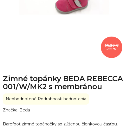
56,20 €
–55 %
Zimné topánky BEDA REBECCA
001/W/MK2 s membránou
Priemerné
Neohodnotené
Podrobnosti hodnotenia
hodnotenie
produktu
Značka:
Beda
je
0,0
Barefoot zimné topánočky so zúženou členkovou časťou.
z