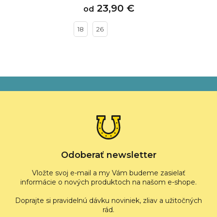
23,90 €
od
18
26
Z
á
p
ä
t
i
e
Odoberať newsletter
Vložte svoj e-mail a my Vám budeme zasielať
informácie o nových produktoch na našom e-shope.