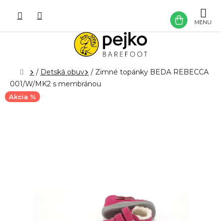
Prejsť
na
NÁKU
obsah
KOŠÍK
Domov
/
Detská obuv
/
Zimné topánky BEDA REBECCA
001/W/MK2 s membránou
Akcia %