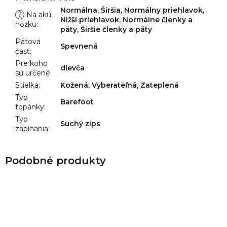
Normálna, Širšia, Normálny priehlavok,
?
Na akú
Nižší priehlavok, Normálne členky a
nôžku
:
päty, Širšie členky a päty
Pätová
Spevnená
časť
:
Pre koho
dievča
sú určené
:
Stielka
:
Kožená, Vyberateľná, Zateplená
Typ
Barefoot
topánky
:
Typ
Suchý zips
zapínania
: