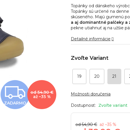
0,0
Topánky od dánskeho výrobcu
z
Topánky sú určené na denne n
5
skúseného. Majú gumenú po
hviezdičiek.
a aj dominantné palčeky a z
pekne utiahnuť aj na užšie pä
Detailné informácie
19
20
21
Z
od 54,90 €
Možnosti doručenia
až –35 %
ZADARMO
A
Zvoľte variant
od 54,90 €
až –35 %