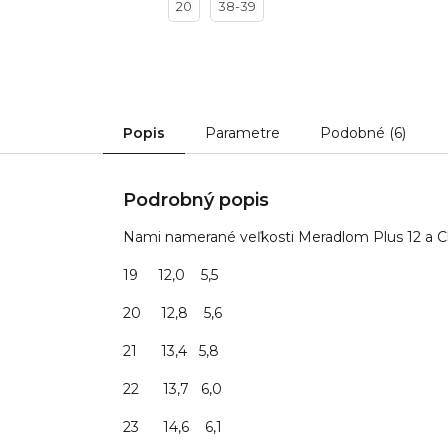
20
38-39
Popis
Parametre
Podobné (6)
Podrobný popis
Nami namerané veľkosti Meradlom Plus 12 a 
19 12,0 5,5
20 12,8 5,6
21 13,4 5,8
22 13,7 6,0
23 14,6 6,1