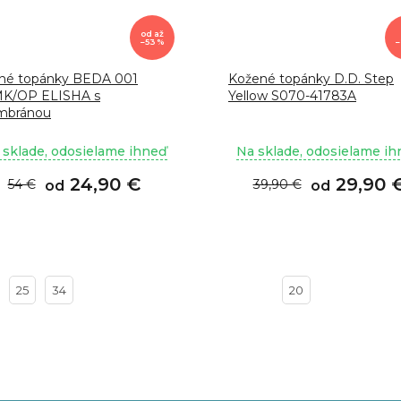
od
až
–53 %
–
né topánky BEDA 001
Kožené topánky D.D. Step
K/OP ELISHA s
Yellow S070-41783A
bránou
 sklade, odosielame ihneď
Na sklade, odosielame i
24,90 €
29,90 
54 €
39,90 €
od
od
25
34
20