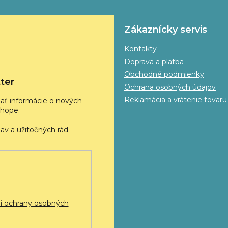
Zákaznícky servis
Kontakty
Doprava a platba
Obchodné podmienky
ter
Ochrana osobných údajov
Reklamácia a vrátenie tovaru
ať informácie o nových
hope.
 ochrany osobných