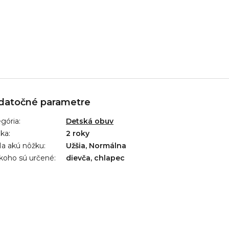
datočné parametre
gória
:
Detská obuv
uka
:
2 roky
a akú nôžku
:
Užšia, Normálna
koho sú určené
:
dievča, chlapec