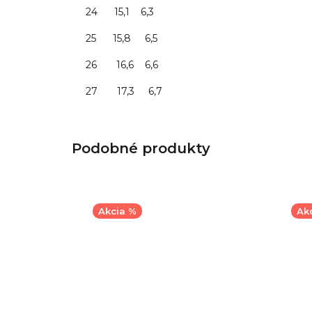
24 15,1 6,3
25 15,8 6,5
26 16,6 6,6
27 17,3 6,7
Akcia %
Ak