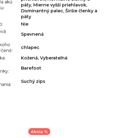
a akú
päty, Mierne vyšší priehlavok,
ku
:
Dominantný palec, Širšie členky a
päty
p
:
Nie
ová
Spevnená
:
 koho
chlapec
rčené
:
lka
:
Kožená, Vyberateľná
Barefoot
ánky
:
Suchý zips
nania
:
Akcia %
Akcia %