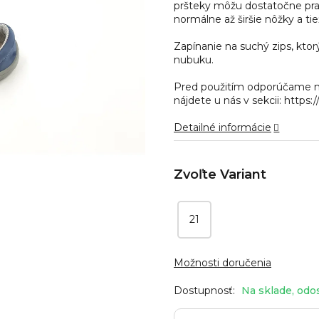
pršteky môžu dostatočne pra
hviezdičiek.
normálne až širšie nôžky a tie
Zapínanie na suchý zips, ktor
nubuku.
Pred použitím odporúčame n
nájdete u nás v sekcii: https
Detailné informácie
21
Možnosti doručenia
Na sklade, odo