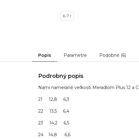
6-7 r
Popis
Parametre
Podobné (6)
Podrobný popis
Nami namerané veľkosti Meradlom Plus 12 a 
21 12,8 6,3
22 13,5 6,4
23 14,2 6,5
24 14,8 6,6