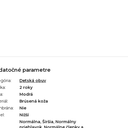
datočné parametre
gória
:
Detská obuv
uka
:
2 roky
ba
:
Modrá
riál
:
Brúsená koža
brána
:
Nie
el
:
Nižší
Normálna, Širšia, Normálny
priehlavok, Normálne členky a