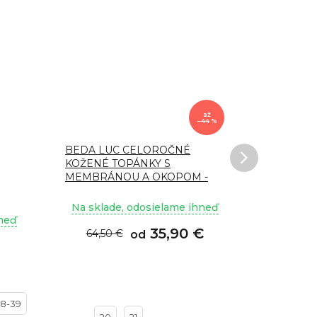
až
–44 %
BEDA LUC CELOROČNÉ
Topánky 
KOŽENÉ TOPÁNKY S
FEBO GO 
MEMBRÁNOU A OKOPOM -
W/M/SO/2 OP
Na sklade, odosielame ihneď
Na sklad
e
hneď
35,90 €
64,50 €
64,90
od
8-39