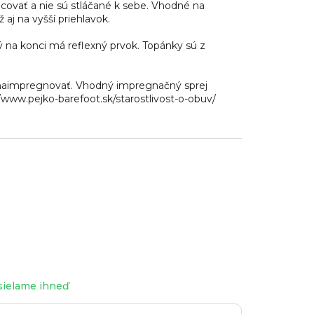
covať a nie sú stláčané k sebe. Vhodné na
ž aj na vyšší priehlavok.
ý na konci má reflexný prvok. Topánky sú z
aimpregnovať. Vhodný impregnačný sprej
://www.pejko-barefoot.sk/starostlivost-o-obuv/
sielame ihneď