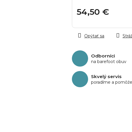
54,50 €
Jednotková
cena:
Opýtať sa
Stráž
Odborníci
na barefoot obuv
Skvelý servis
poradíme a pomôž