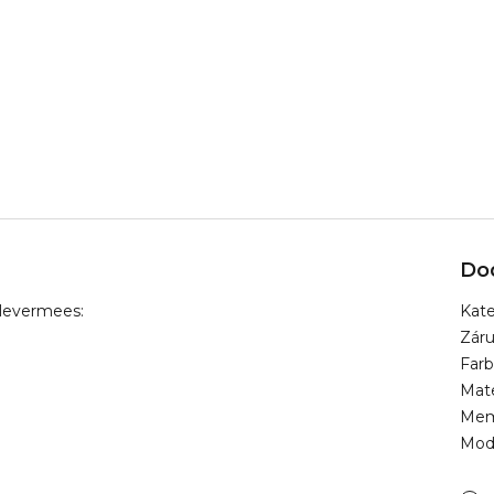
Do
Clevermees:
Kate
Zár
Far
Mate
Mem
Mod