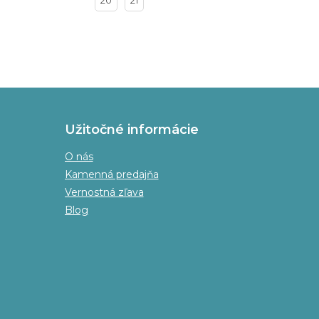
20
21
Užitočné informácie
O nás
Kamenná predajňa
Vernostná zľava
Blog