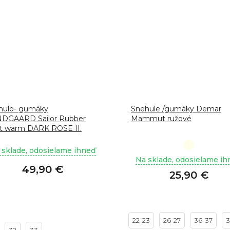
hulo- gumáky
Snehule /gumáky Demar
DGAARD Sailor Rubber
Mammut ružové
t warm DARK ROSE II.
sť
Priemerné
 sklade, odosielame ihneď
hodnoteni
Na sklade, odosielame i
49,90 €
produktu
25,90 €
je
3,7
z
5
hviezdičiek.
22-23
26-27
36-37
3