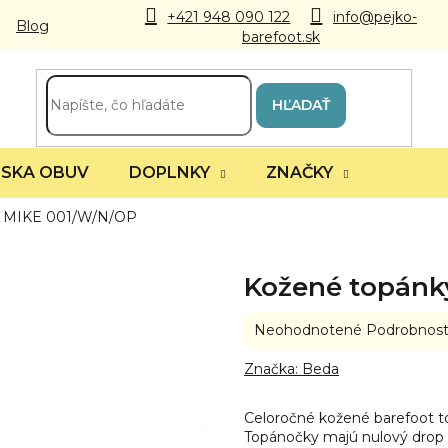
+421 948 090 122
info@pejko-
Blog
barefoot.sk
HĽADAŤ
SKA OBUV
DOPLNKY
ZNAČKY
a MIKE 001/W/N/OP
Kožené topánk
Priemerné
Neohodnotené
Podrobnost
hodnotenie
produktu
Značka:
Beda
je
0,0
Celoročné kožené barefoot to
z
Topánočky majú nulový drop a
5