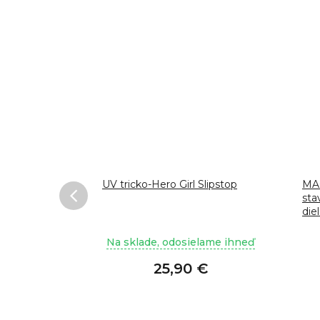
pstop
UV tricko-Hero Girl Slipstop
MA
sta
die
lame ihneď
Na sklade, odosielame ihneď
 €
25,90 €