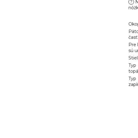
?
N
nôž
Oko
Pät
časť
Pre
sú u
Stie
Typ
top
Typ
zapí