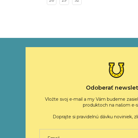
26
29
32
Z
á
p
ä
t
i
e
Odoberať newslet
Vložte svoj e-mail a my Vám budeme zasiel
produktoch na našom e-s