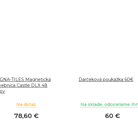
GNA-TILES Magnetická
Darčeková poukážka 60€
vebnica Castle DLX 48
lov
Na dotaz
Na sklade, odosielame ih
78,60 €
60 €