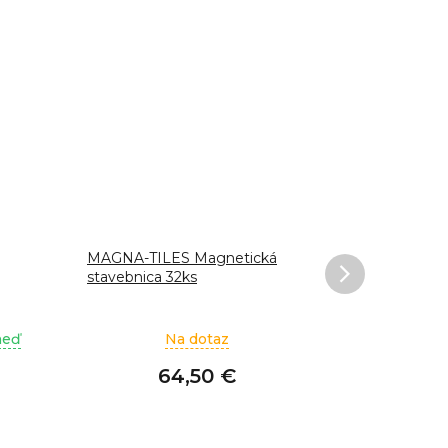
MAGNA-TILES Magnetická
MAGNA-TIL
stavebnica 32ks
stavebnica
Set 26ks
neď
Na dotaz
64,50 €