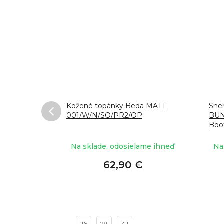
 Cherry
Kožené topánky Beda MATT
Sne
001/W/N/SO/PR2/OP
BUN
Boo
ako
ame ihneď
Na sklade, odosielame ihneď
Na
62,90 €
24-25