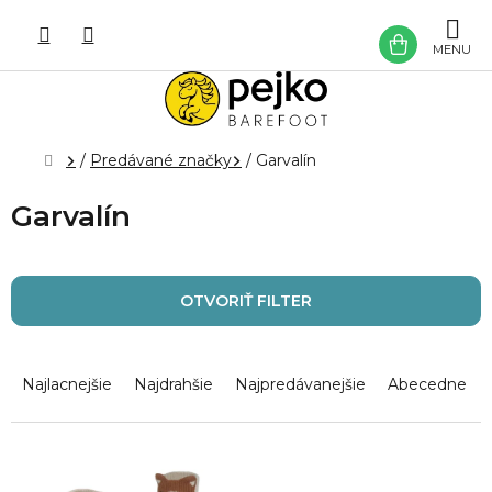
Prejsť
na
NÁKU
obsah
KOŠÍK
Domov
/
Predávané značky
/
Garvalín
Garvalín
OTVORIŤ FILTER
R
a
Najlacnejšie
Najdrahšie
Najpredávanejšie
Abecedne
d
e
n
V
i
ý