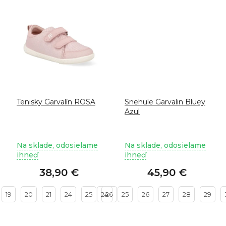
Tenisky Garvalín ROSA
Snehule Garvalin Bluey
Azul
Na sklade, odosielame
Na sklade, odosielame
ihneď
ihneď
38,90 €
45,90 €
19
20
21
24
25
24
26
25
26
27
28
29