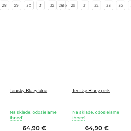
28
29
30
31
32
28
36
29
31
32
33
35
Tenisky Bluey blue
Tenisky Bluey pink
Priemerné
Priemerné
Na sklade, odosielame
Na sklade, odosielame
hodnotenie
hodnotenie
ihneď
ihneď
produktu
produktu
64,90 €
je
64,90 €
je