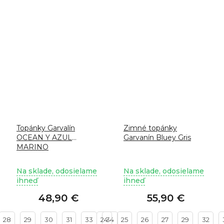
Topánky Garvalín
Zimné topánky
OCEAN Y AZUL
Garvanín Bluey Gris
MARINO
Na sklade, odosielame
Na sklade, odosielame
ihneď
ihneď
48,90 €
55,90 €
28
29
30
31
33
24
34
25
26
27
29
32