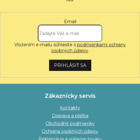
i
s
u
Email
Vložením e-mailu súhlasíte s
podmienkami ochrany
osobných údajov
.
PRIHLÁSIŤ SA
Zákaznícky servis
Kontakty
Doprava a platba
Obchodné podmienky
Ochrana osobných údajov
Reklamácia a vrátenie tovaru