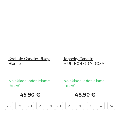
Snehule Garvalin Bluey
Topánky Garvalín
Blanco
MULTICOLOR Y ROSA
Na sklade, odosielame
Na sklade, odosielame
ihneď
ihneď
45,90 €
48,90 €
26
27
28
29
30
28
29
30
31
32
34