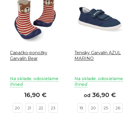
e
p
p
i
r
s
o
p
d
r
u
o
k
d
t
u
Capačko-ponožky
Tenisky Garvalín AZUL
o
k
Garvalín Bear
MARINO
v
t
o
v
Na sklade, odosielame
Na sklade, odosielame
ihneď
ihneď
16,90 €
36,90 €
od
20
21
22
23
19
20
25
26