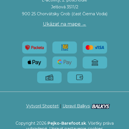
L-activity, 2. poschodie
Jelšová 3511/2
900 25 Chorvátsky Grob (časť Čierna Voda)
Ukázať na mape →
Vytvoril Shoptet
|
Upravil Balkys
Copyright 2026
Pejko-Barefoot.sk
. Všetky práva
vyhradené.
Upraviť nastavenie cookies