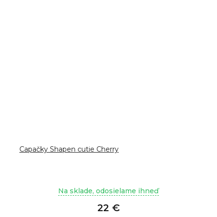
Capačky Shapen cutie Cherry
Na sklade, odosielame ihneď
22 €