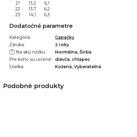
21
13,2
6,1
22
13,7
6,2
23
14,1
6,3
Dodatočné parametre
Kategória
:
Capačky
Záruka
:
2 roky
?
Na akú nôžku
:
Normálna, Širšia
Pre koho sú určené
:
dievča, chlapec
Stielka
:
Kožená, Vyberateľná