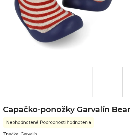
Capačko-ponožky Garvalín Bear
Priemerné
Neohodnotené
Podrobnosti hodnotenia
hodnotenie
produktu
Značka:
Garvalín