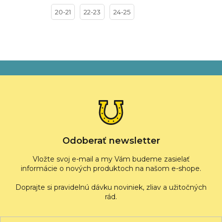
20-21
22-23
24-25
Z
á
p
ä
t
i
e
Odoberať newsletter
Vložte svoj e-mail a my Vám budeme zasielať
informácie o nových produktoch na našom e-shope.