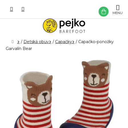
Prejsť
na
NÁKU
obsah
KOŠÍK
Domov
/
Detská obuv
/
Capačky
/
Capačko-ponožky
Garvalín Bear