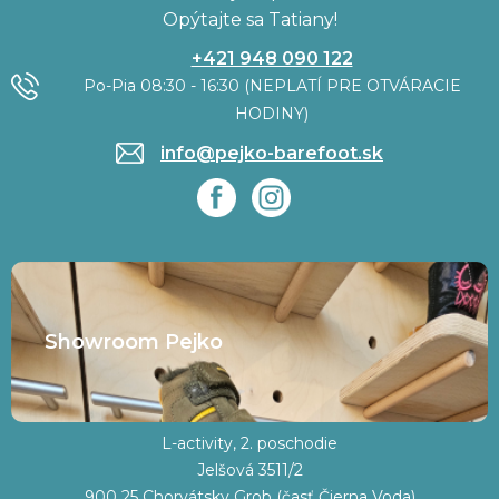
Opýtajte sa Tatiany!
+421 948 090 122
Po-Pia 08:30 - 16:30 (NEPLATÍ PRE OTVÁRACIE
HODINY)
info@pejko-barefoot.sk
Showroom Pejko
L-activity, 2. poschodie
Jelšová 3511/2
900 25 Chorvátsky Grob (časť Čierna Voda)