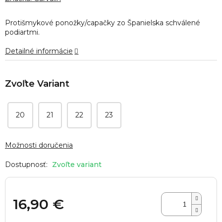
je
0,0
Protišmykové ponožky/capačky zo Španielska schválené
z
podiartmi.
5
hviezdičiek.
Detailné informácie
20
21
22
23
Možnosti doručenia
Zvoľte variant
16,90 €
Jednotková