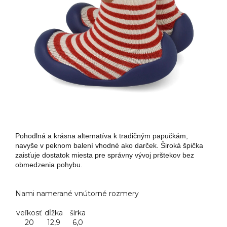
Pohodlná a krásna alternatíva k tradičným papučkám,
navyše v peknom balení vhodné ako darček. Široká špička
zaisťuje dostatok miesta pre správny vývoj prštekov bez
obmedzenia pohybu.
Nami namerané vnútorné rozmery
veľkosť
dĺžka
šírka
20
12,9
6,0