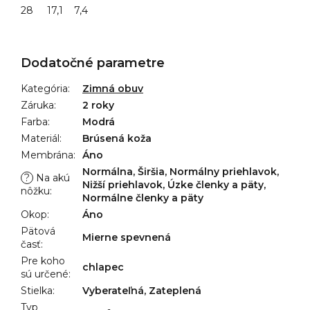
28 17,1 7,4
Dodatočné parametre
Kategória
:
Zimná obuv
Záruka
:
2 roky
Farba
:
Modrá
Materiál
:
Brúsená koža
Membrána
:
Áno
Normálna, Širšia, Normálny priehlavok,
?
Na akú
Nižší priehlavok, Úzke členky a päty,
nôžku
:
Normálne členky a päty
Okop
:
Áno
Pätová
Mierne spevnená
časť
:
Pre koho
chlapec
sú určené
:
Stielka
:
Vyberateľná, Zateplená
Typ