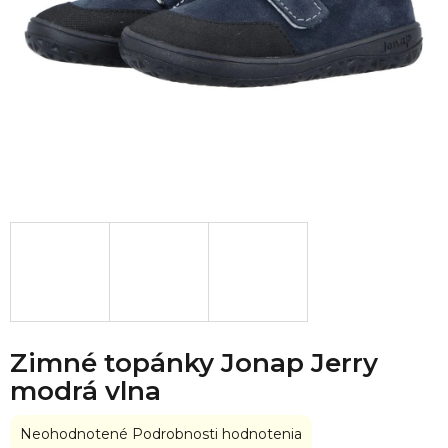
Zimné topánky Jonap Jerry
modrá vlna
Priemerné
Neohodnotené
Podrobnosti hodnotenia