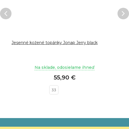
Jesenné kožené topánky Jonap Jerry black
Na sklade, odosielame ihneď
55,90 €
33
Z
á