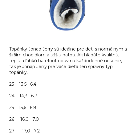
Topánky Jonap Jerry sú ideálne pre deti s normálnym a
širším chodidlom a užšiu pätou. Ak hľadáte kvalitnú,
teplú a ľahkú barefoot obuv na každodenné nosenie,
tak je Jonap Jerry pre vaše dieťa ten správny typ
topánky.
23 13,5 6,4
24 14,3 6,7
25 15,6 6,8
26 16,0 7,0
27 17,0 7,2