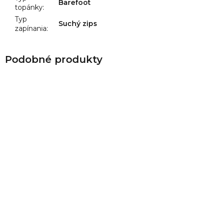
Barefoot
topánky
:
Typ
Suchý zips
zapínania
: