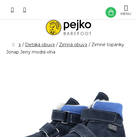
Prejsť
na
NÁKU
obsah
KOŠÍK
Domov
/
Detská obuv
/
Zimná obuv
/
Zimné topánky
Jonap Jerry modrá vlna