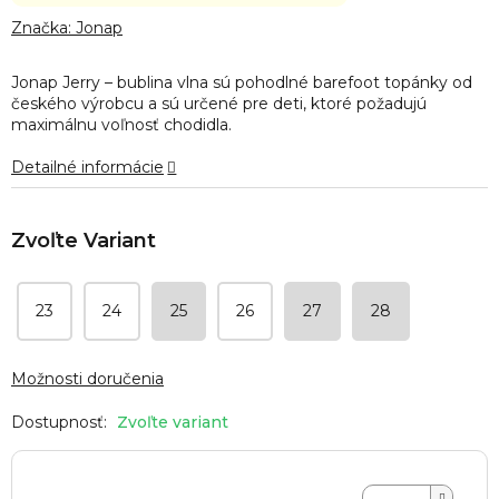
hodnotenie
produktu
Značka:
Jonap
je
0,0
Jonap Jerry – bublina vlna sú pohodlné barefoot topánky od
z
českého výrobcu a sú určené pre deti, ktoré požadujú
5
maximálnu voľnosť chodidla.
hviezdičiek.
Detailné informácie
23
24
25
26
27
28
Možnosti doručenia
Zvoľte variant