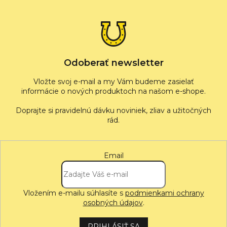
p
ä
t
i
e
Odoberať newsletter
Vložte svoj e-mail a my Vám budeme zasielať
informácie o nových produktoch na našom e-shope.
Email
Vložením e-mailu súhlasíte s
podmienkami ochrany
osobných údajov
.
PRIHLÁSIŤ SA