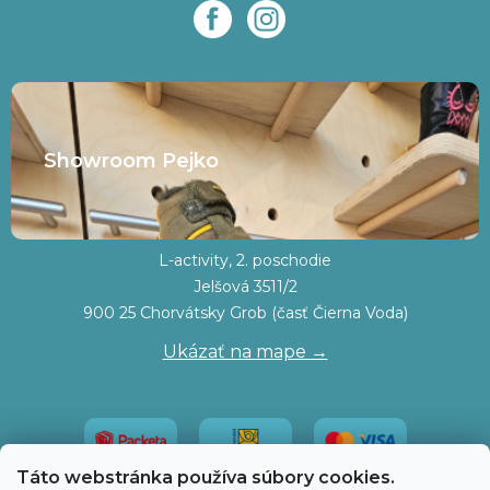
Showroom Pejko
L-activity, 2. poschodie
Jelšová 3511/2
900 25 Chorvátsky Grob (časť Čierna Voda)
Ukázať na mape →
Táto webstránka používa súbory cookies.