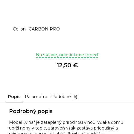
Collonil CARBON PRO
Na sklade, odosielame ihneď
12,50 €
Popis
Parametre
Podobné (6)
Podrobný popis
Model ,,vlna" je zateplený prírodnou vlnou, vďaka čomu
udrží nohy v teple, zároveň však zostáva priedušný a
príjemný na nosenie. Ľahká, flexibilná podrážka