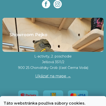
Showroom Pejko
L-activity, 2. poschodie
Jelšová 3511/2
900 25 Chorvátsky Grob (časť Čierna Voda)
Ukázať na mape →
Táto webstránka používa súbory cookies.