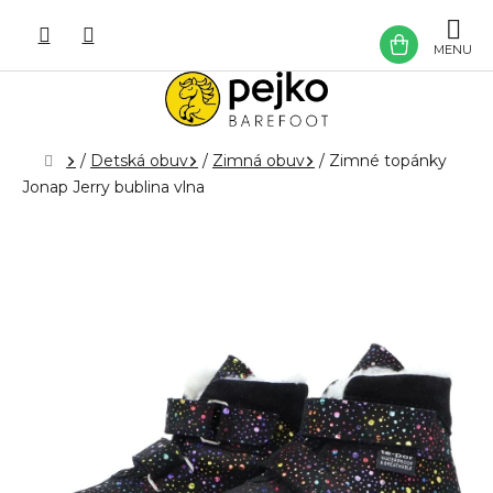
Prejsť
na
NÁKU
obsah
KOŠÍK
Domov
/
Detská obuv
/
Zimná obuv
/
Zimné topánky
Jonap Jerry bublina vlna