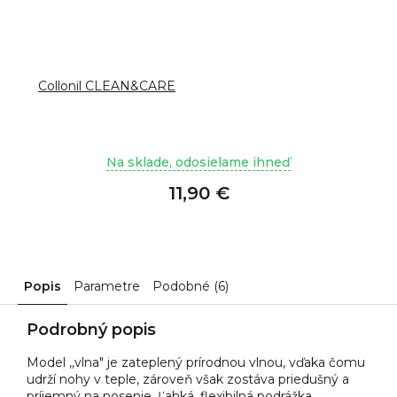
Collonil CLEAN&CARE
Na sklade, odosielame ihneď
11,90 €
Popis
Parametre
Podobné (6)
Podrobný popis
Model ,,vlna" je zateplený prírodnou vlnou, vďaka čomu
udrží nohy v teple, zároveň však zostáva priedušný a
príjemný na nosenie. Ľahká, flexibilná podrážka