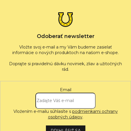
p
ä
t
i
e
Odoberať newsletter
Vložte svoj e-mail a my Vám budeme zasielať
informácie o nových produktoch na našom e-shope.
Email
Vložením e-mailu súhlasíte s
podmienkami ochrany
osobných údajov
.
PRIHLÁSIŤ SA