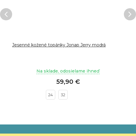
Jesenné kožené topánky Jonap Jerry modrá
Na sklade, odosielame ihneď
59,90 €
24
32
Z
á