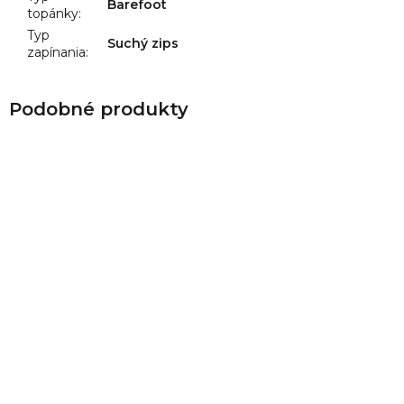
Barefoot
topánky
:
Typ
Suchý zips
zapínania
: