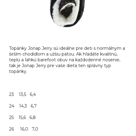
Topánky Jonap Jerry sú ideálne pre deti s normálnym a
širším chodidlom a užšiu pätou. Ak hľadáte kvalitnú,
teplú a ľahkú barefoot obuv na každodenné nosenie,
tak je Jonap Jerry pre vaše dieťa ten správny typ
topánky.
23 13,5 6,4
24 14,3 6,7
25 15,6 6,8
26 16,0 7,0