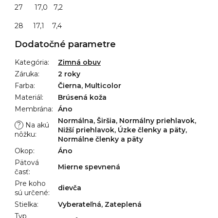
27 17,0 7,2
28 17,1 7,4
Dodatočné parametre
Kategória
:
Zimná obuv
Záruka
:
2 roky
Farba
:
Čierna, Multicolor
Materiál
:
Brúsená koža
Membrána
:
Áno
Normálna, Širšia, Normálny priehlavok,
?
Na akú
Nižší priehlavok, Úzke členky a päty,
nôžku
:
Normálne členky a päty
Okop
:
Áno
Pätová
Mierne spevnená
časť
:
Pre koho
dievča
sú určené
:
Stielka
:
Vyberateľná, Zateplená
Typ