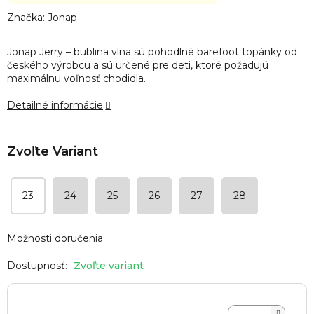
hodnotenie
produktu
Značka:
Jonap
je
0,0
Jonap Jerry – bublina vlna sú pohodlné barefoot topánky od
z
českého výrobcu a sú určené pre deti, ktoré požadujú
5
maximálnu voľnosť chodidla.
hviezdičiek.
Detailné informácie
23
24
25
26
27
28
Možnosti doručenia
Zvoľte variant