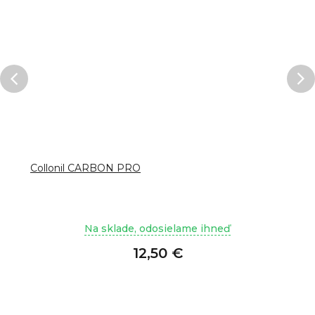
Collonil CARBON PRO
Na sklade, odosielame ihneď
12,50 €