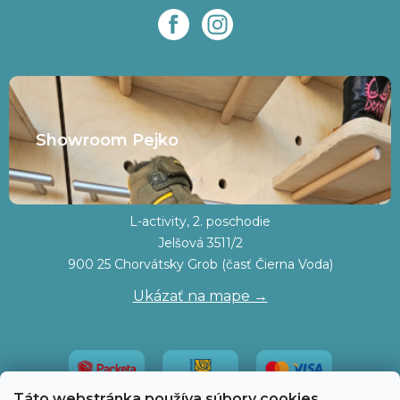
Showroom Pejko
L-activity, 2. poschodie
Jelšová 3511/2
900 25 Chorvátsky Grob (časť Čierna Voda)
Ukázať na mape →
Táto webstránka používa súbory cookies.