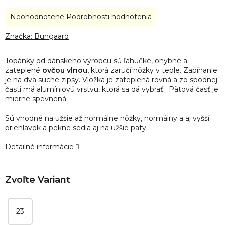
Priemerné
Neohodnotené
Podrobnosti hodnotenia
hodnotenie
produktu
Značka:
Bungaard
je
0,0
Topánky od dánskeho výrobcu sú ľahučké, ohybné a
z
zateplené
ovčou vlnou,
ktorá zaručí nôžky v teple. Zapínanie
5
je na dva suché zipsy. Vložka je zateplená rovná a zo spodnej
hviezdičiek.
časti má alumíniovú vrstvu, ktorá sa dá vybrať. Pätová časť je
mierne spevnená.
Sú vhodné na užšie až normálne nôžky, normálny a aj vyšší
priehlavok a pekne sedia aj na užšie päty.
Detailné informácie
23