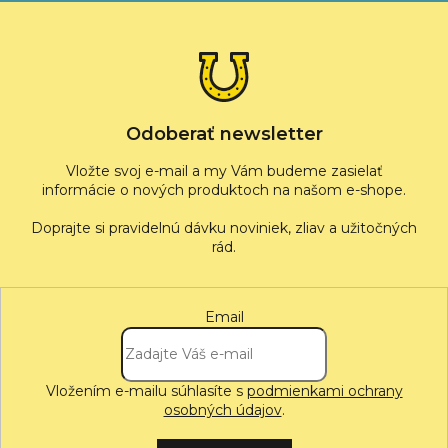
á
p
ä
t
i
e
Odoberať newsletter
Vložte svoj e-mail a my Vám budeme zasielať
informácie o nových produktoch na našom e-shope.
Email
Vložením e-mailu súhlasíte s
podmienkami ochrany
osobných údajov
.