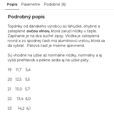
Popis
Parametre
Podobné (6)
Podrobný popis
Topánky od dánskeho výrobcu sú ľahučké, ohybné a
zateplené
ovčou vlnou,
ktorá zaručí nôžky v teple.
Zapínanie je na dva suché zipsy. Vložka je zateplená
rovná a zo spodnej časti má alumíniovú vrstvu, ktorá sa
dá vybrať. Pätová časť je mierne spevnená.
Sú vhodné na užšie až normálne nôžky, normálny a aj
vyšší priehlavok a pekne sedia aj na užšie päty.
19 11,7 5,4
20 12,5 5,5
21 13,0 5,7
22 13,4 6,0
23 14,2 6,1