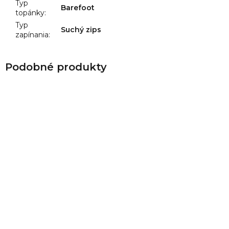
Typ
Barefoot
topánky
:
Typ
Suchý zips
zapínania
: