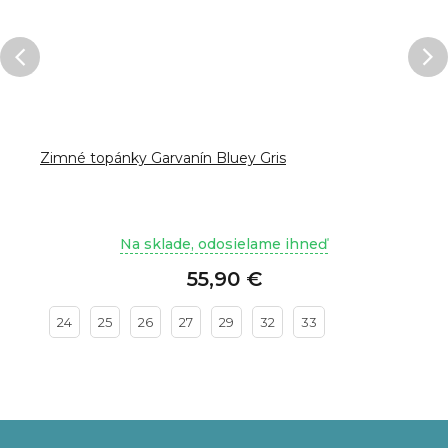
Zimné topánky Garvanín Bluey Gris
Na sklade, odosielame ihneď
55,90 €
24
25
26
27
29
32
33
Z