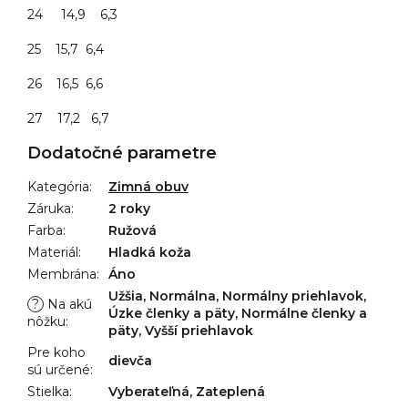
24 14,9 6,3
25 15,7 6,4
26 16,5 6,6
27 17,2 6,7
Dodatočné parametre
Kategória
:
Zimná obuv
Záruka
:
2 roky
Farba
:
Ružová
Materiál
:
Hladká koža
Membrána
:
Áno
Užšia, Normálna, Normálny priehlavok,
?
Na akú
Úzke členky a päty, Normálne členky a
nôžku
:
päty, Vyšší priehlavok
Pre koho
dievča
sú určené
:
Stielka
:
Vyberateľná, Zateplená