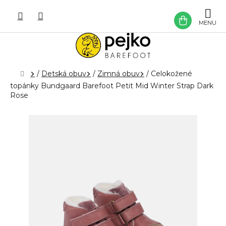
Prejsť
na
NÁKU
obsah
KOŠÍK
Domov
/
Detská obuv
/
Zimná obuv
/
Celokožené
topánky Bundgaard Barefoot Petit Mid Winter Strap Dark
Rose