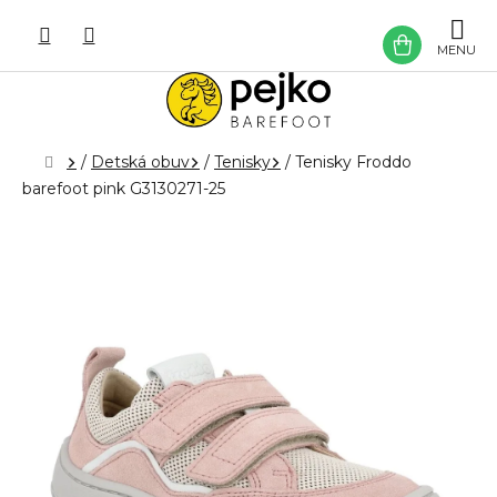
Prejsť
na
NÁKU
obsah
KOŠÍK
Domov
/
Detská obuv
/
Tenisky
/
Tenisky Froddo
barefoot pink G3130271-25