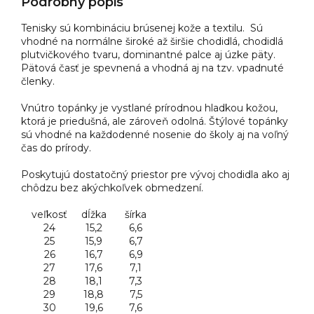
Podrobný popis
Tenisky sú kombináciu brúsenej kože a textilu. Sú
vhodné na normálne široké až širšie chodidlá, chodidlá
plutvičkového tvaru, dominantné palce aj úzke päty.
Pätová časť je spevnená a vhodná aj na tzv. vpadnuté
členky.
Vnútro topánky je vystlané prírodnou hladkou kožou,
ktorá je priedušná, ale zároveň odolná. Štýlové topánky
sú vhodné na každodenné nosenie do školy aj na voľný
čas do prírody.
Poskytujú dostatočný priestor pre vývoj chodidla ako aj
chôdzu bez akýchkoľvek obmedzení.
veľkosť
dĺžka
šírka
24
15,2
6,6
25
15,9
6,7
26
16,7
6,9
27
17,6
7,1
28
18,1
7,3
29
18,8
7,5
30
19,6
7,6