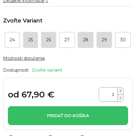
Detailné informácie
hviezdičiek.
24
25
26
27
28
29
30
Možnosti doručenia
Zvoľte variant
od
67,90 €
Jednotková
cena:
PRIDAŤ DO KOŠÍKA