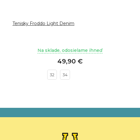
Tenisky Froddo Light Denim
Na sklade, odosielame ihneď
49,90 €
32
34
Z
á
p
ä
t