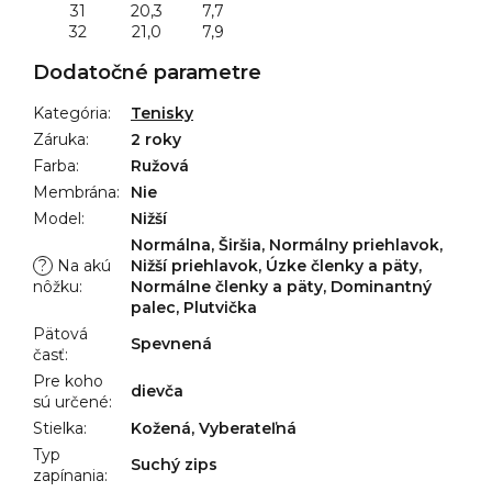
31
20,3
7,7
32
21,0
7,9
Dodatočné parametre
Kategória
:
Tenisky
Záruka
:
2 roky
Farba
:
Ružová
Membrána
:
Nie
Model
:
Nižší
Normálna, Širšia, Normálny priehlavok,
?
Na akú
Nižší priehlavok, Úzke členky a päty,
nôžku
:
Normálne členky a päty, Dominantný
palec, Plutvička
Pätová
Spevnená
časť
:
Pre koho
dievča
sú určené
:
Stielka
:
Kožená, Vyberateľná
Typ
Suchý zips
zapínania
: