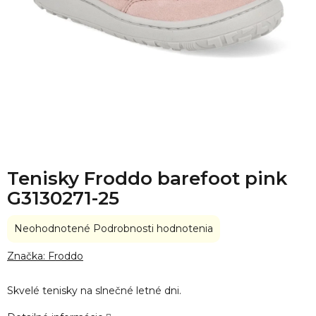
Tenisky Froddo barefoot pink
G3130271-25
Priemerné
Neohodnotené
Podrobnosti hodnotenia
hodnotenie
produktu
Značka:
Froddo
je
0,0
Skvelé tenisky na slnečné letné dni.
z
5