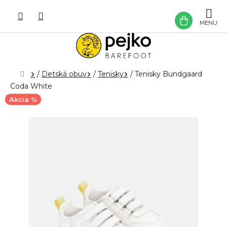
Prejsť
na
NÁKU
obsah
KOŠÍK
Domov
/
Detská obuv
/
Tenisky
/
Tenisky Bundgaard
Coda White
Akcia %