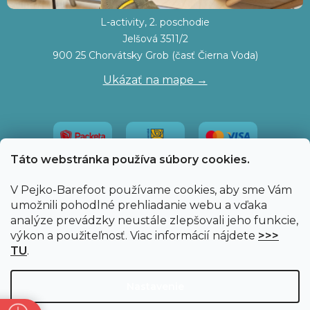
L-activity, 2. poschodie
Jelšová 3511/2
900 25 Chorvátsky Grob (časť Čierna Voda)
Ukázať na mape →
Táto webstránka používa súbory cookies.
V Pejko-Barefoot používame cookies, aby sme Vám
umožnili pohodlné prehliadanie webu a vďaka
analýze prevádzky neustále zlepšovali jeho funkcie,
výkon a použiteľnosť. Viac informácií nájdete
>>>
TU
.
Vytvoril Shoptet
|
Upravil Balkys
Nastavenie