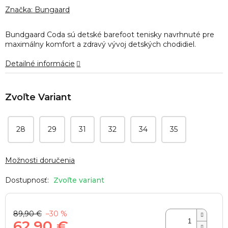
produktu
Značka:
Bungaard
je
0,0
Bundgaard Coda sú detské barefoot tenisky navrhnuté pre
z
maximálny komfort a zdravý vývoj detských chodidiel.
5
hviezdičiek.
Detailné informácie
28
29
31
32
34
35
Možnosti doručenia
Zvoľte variant
89,90 €
–30 %
62,90 €