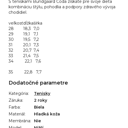
S teniskami Bundgaard Coda získate pre svoje dieťa
kombináciu štýlu, pohodlia a podpory zdravého vývoja
chodidiel.
veľkosť
dĺžka
šírka
28
18,3
7,0
29
19,1
7,1
30
19,5
7,2
31
20,1
7,3
32
20,7
7,4
33
21,4
7,5
34 22,1 7,6
35 22,8 7,7
Dodatočné parametre
Kategória
:
Tenisky
Záruka
:
2 roky
Farba
:
Biela
Materiál
:
Hladká koža
Membrána
:
Nie
Model
:
Nižší