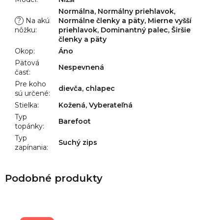
Normálna, Normálny priehlavok,
?
Na akú
Normálne členky a päty, Mierne vyšší
nôžku
:
priehlavok, Dominantný palec, Širšie
členky a päty
Okop
:
Áno
Pätová
Nespevnená
časť
:
Pre koho
dievča, chlapec
sú určené
:
Stielka
:
Kožená, Vyberateľná
Typ
Barefoot
topánky
:
Typ
Suchý zips
zapínania
: