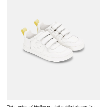
Tieto tenisky sú ideálne pre deti s užšími až normálne