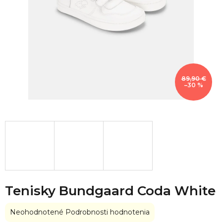
89,90 €
–30 %
Tenisky Bundgaard Coda White
Priemerné
Neohodnotené
Podrobnosti hodnotenia
hodnotenie