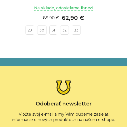
Na sklade, odosielame ihneď
62,90 €
89,90 €
29
30
31
32
33
Z
á
p
ä
t
i
e
Odoberať newsletter
Vložte svoj e-mail a my Vám budeme zasielať
informácie o nových produktoch na našom e-shope.