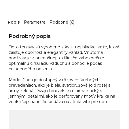
Popis
Parametre
Podobné (6)
Podrobný popis
Tieto tenisky sú vyrobené z kvalitnej hladkej kože, ktorá
zaisťuje odolnosť a elegantný vzhľad. Vnútorná
podšívka je z priedušnej textílie, čo zabezpečuje
optimálnu cirkuláciu vzduchu a pohodlie počas
celodenného nosenia.
Model Coda je dostupný v rôznych farebných
prevedeniach, ako je biela, svetloružová (old rose) a
army zelená. Dizajn tenisiek je minimalistický s
jemnými detailmi, ako je perforovaný motív králika na
vonkajšej strane, čo pridáva na atraktivite pre deti.