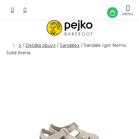
Prejsť
na
NÁKU
obsah
KOŠÍK
Domov
/
Detská obuv
/
Sandále
/
Sandále Igor Nemo
Solid Arena