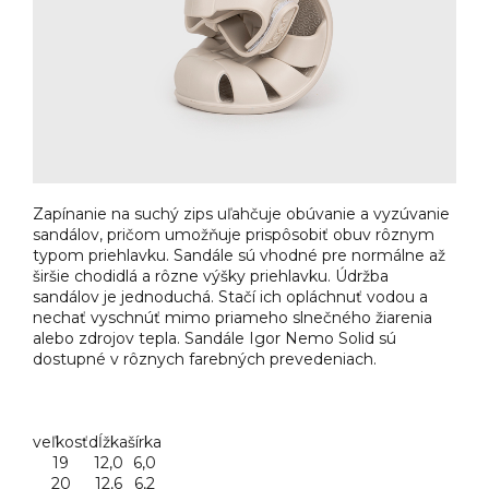
Zapínanie na suchý zips uľahčuje obúvanie a vyzúvanie
sandálov, pričom umožňuje prispôsobiť obuv rôznym
typom priehlavku. Sandále sú vhodné pre normálne až
širšie chodidlá a rôzne výšky priehlavku. Údržba
sandálov je jednoduchá. Stačí ich opláchnuť vodou a
nechať vyschnúť mimo priameho slnečného žiarenia
alebo zdrojov tepla. Sandále Igor Nemo Solid sú
dostupné v rôznych farebných prevedeniach.
veľkosť
dĺžka
šírka
19
12,0
6,0
20
12,6
6,2