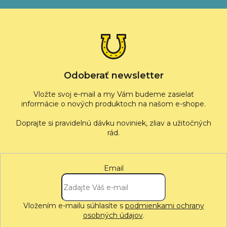
á
p
ä
t
i
e
Odoberať newsletter
Vložte svoj e-mail a my Vám budeme zasielať
informácie o nových produktoch na našom e-shope.
Email
Vložením e-mailu súhlasíte s
podmienkami ochrany
osobných údajov
.