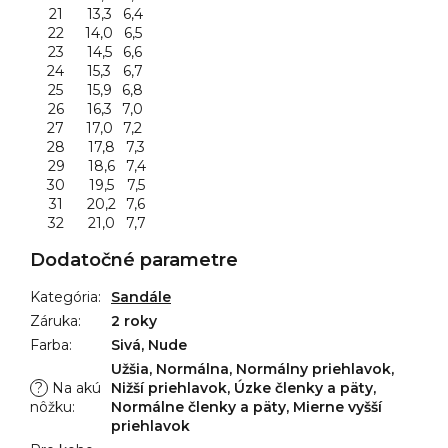
21
13,3
6,4
22
14,0
6,5
23
14,5
6,6
24
15,3
6,7
25
15,9
6,8
26
16,3
7,0
27
17,0
7,2
28
17,8
7,3
29
18,6
7,4
30
19,5
7,5
31
20,2
7,6
32
21,0
7,7
Dodatočné parametre
Kategória
:
Sandále
Záruka
:
2 roky
Farba
:
Sivá, Nude
Užšia, Normálna, Normálny priehlavok,
?
Na akú
Nižší priehlavok, Úzke členky a päty,
nôžku
:
Normálne členky a päty, Mierne vyšší
priehlavok