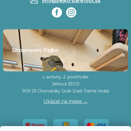
info@pejko-barefoot.sk
Showroom Pejko
L-activity, 2. poschodie
Jelšová 3511/2
900 25 Chorvátsky Grob (časť Čierna Voda)
Ukázať na mape →