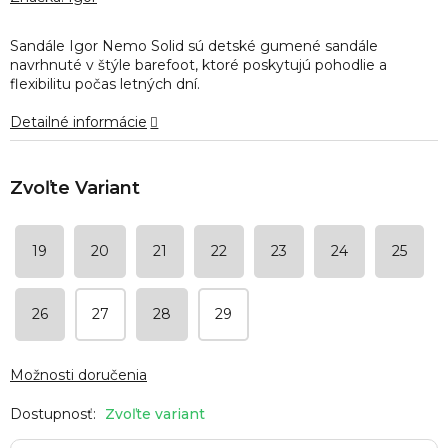
je
0,0
Sandále Igor Nemo Solid sú detské gumené sandále
z
navrhnuté v štýle barefoot, ktoré poskytujú pohodlie a
5
flexibilitu počas letných dní.
hviezdičiek.
Detailné informácie
19
20
21
22
23
24
25
26
27
28
29
Možnosti doručenia
Zvoľte variant