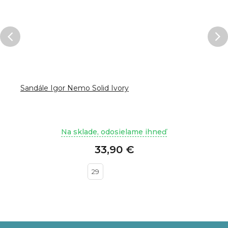
Sandále Igor Nemo Solid Ivory
Na sklade, odosielame ihneď
33,90 €
29
Z