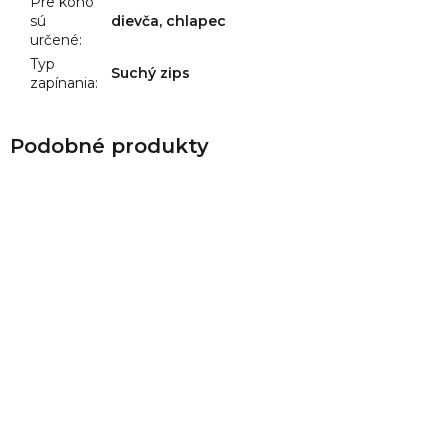
Pre koho
sú
dievča, chlapec
určené
:
Typ
Suchý zips
zapínania
: