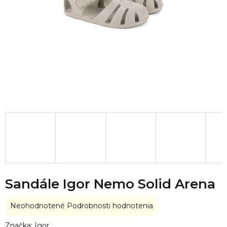
Sandále Igor Nemo Solid Arena
Priemerné
Neohodnotené
Podrobnosti hodnotenia
hodnotenie
produktu
Značka:
Igor