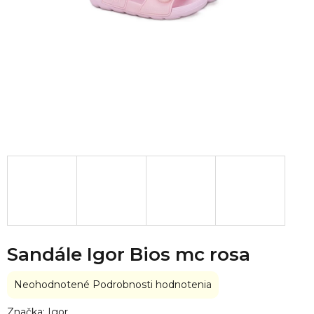
Sandále Igor Bios mc rosa
Priemerné
Neohodnotené
Podrobnosti hodnotenia
hodnotenie
produktu
Značka:
Igor