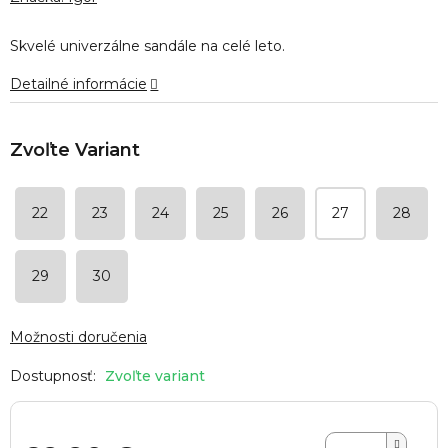
je
0,0
Skvelé univerzálne sandále na celé leto.
z
5
Detailné informácie
hviezdičiek.
22
23
24
25
26
27
28
29
30
Možnosti doručenia
Zvoľte variant