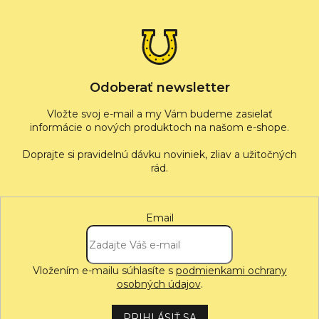
p
ä
t
i
e
Odoberať newsletter
Vložte svoj e-mail a my Vám budeme zasielať
informácie o nových produktoch na našom e-shope.
Email
Vložením e-mailu súhlasíte s
podmienkami ochrany
osobných údajov
.
PRIHLÁSIŤ SA