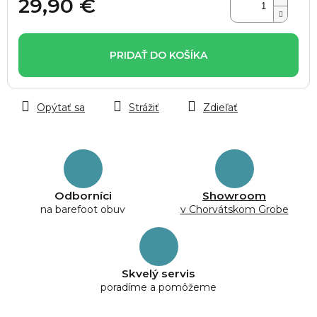
29,90 €
Jednotková
cena:
PRIDAŤ DO KOŠÍKA
Opýtať sa
Strážiť
Zdieľať
Odborníci
Showroom
na barefoot obuv
v Chorvátskom Grobe
Skvelý servis
poradíme a pomôžeme