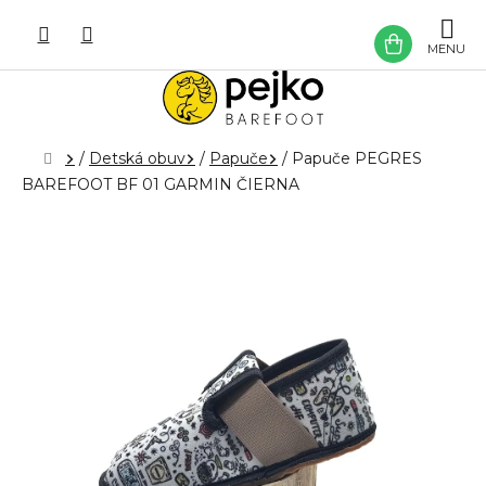
Prejsť
na
NÁKU
obsah
KOŠÍK
Domov
/
Detská obuv
/
Papuče
/
Papuče PEGRES
BAREFOOT BF 01 GARMIN ČIERNA