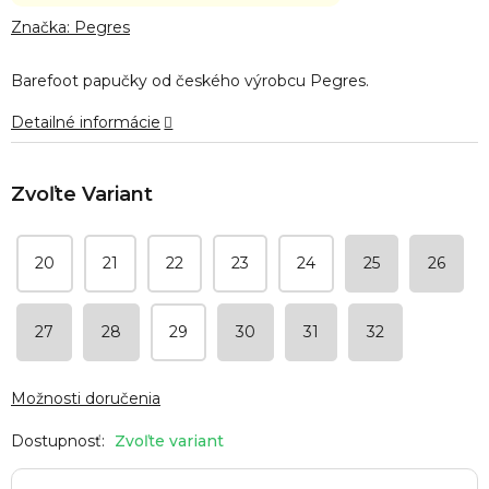
hodnotenie
produktu
Značka:
Pegres
je
0,0
Barefoot papučky od českého výrobcu Pegres.
z
5
Detailné informácie
hviezdičiek.
20
21
22
23
24
25
26
27
28
29
30
31
32
Možnosti doručenia
Zvoľte variant