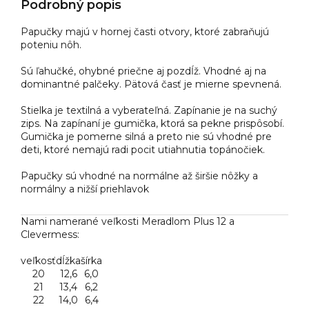
Podrobný popis
Papučky majú v hornej časti otvory, ktoré zabraňujú
poteniu nôh.
Sú ľahučké, ohybné priečne aj pozdĺž. Vhodné aj na
dominantné palčeky. Pätová časť je mierne spevnená.
Stielka je textilná a vyberateľná. Zapínanie je na suchý
zips. Na zapínaní je gumička, ktorá sa pekne prispôsobí.
Gumička je pomerne silná a preto nie sú vhodné pre
deti, ktoré nemajú radi pocit utiahnutia topánočiek.
Papučky sú vhodné na normálne až širšie nôžky a
normálny a nižší priehlavok
Nami namerané veľkosti Meradlom Plus 12 a
Clevermess:
veľkosť
dĺžka
šírka
20
12,6
6,0
21
13,4
6,2
22
14,0
6,4