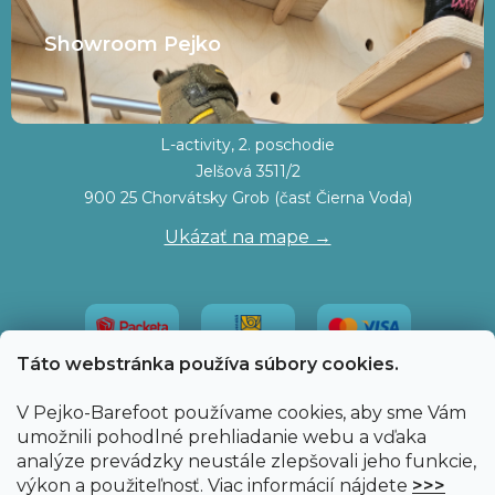
Showroom Pejko
L-activity, 2. poschodie
Jelšová 3511/2
900 25 Chorvátsky Grob (časť Čierna Voda)
Ukázať na mape →
Táto webstránka používa súbory cookies.
V Pejko-Barefoot používame cookies, aby sme Vám
umožnili pohodlné prehliadanie webu a vďaka
analýze prevádzky neustále zlepšovali jeho funkcie,
výkon a použiteľnosť. Viac informácií nájdete
>>>