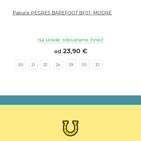
Papuče PEGRES BAREFOOT BF01- MODRÉ
Na sklade, odosielame ihneď
23,90 €
od
20
21
22
24
29
30
32
Z
á
p
ä
t
i
e