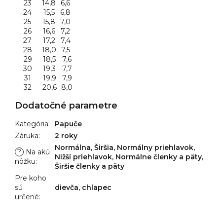
23
14,8
6,6
24
15,5
6,8
25
15,8
7,0
26
16,6
7,2
27
17,2
7,4
28
18,0
7,5
29
18,5
7,6
30
19,3
7,7
31
19,9
7,9
32
20,6
8,0
Dodatočné parametre
Kategória
:
Papuče
Záruka
:
2 roky
Normálna, Širšia, Normálny priehlavok,
?
Na akú
Nižší priehlavok, Normálne členky a päty,
nôžku
:
Širšie členky a päty
Pre koho
sú
dievča, chlapec
určené
: