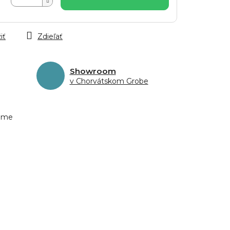
iť
Zdieľať
Showroom
v Chorvátskom Grobe
eme