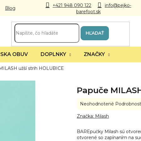
+421 948 090 122
info@pejko-
Blog
barefoot.sk
HĽADAŤ
SKA OBUV
DOPLNKY
ZNAČKY
MILASH užší strih HOLUBICE
Papuče MILASH
Priemerné
Neohodnotené
Podrobnost
hodnotenie
produktu
Značka:
Milash
je
0,0
BAREpučky Milash sú otvoren
z
otvorené so zapínaním na suc
5