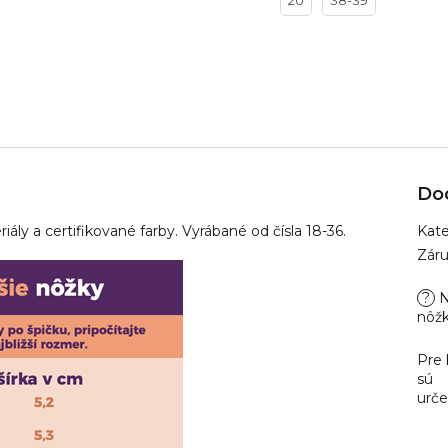
20
38-39
Do
iály a certifikované farby. Vyrábané od čísla 18-36.
Kate
Zár
?
N
nôž
Pre
sú
urč