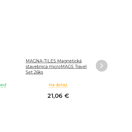
MAGNA-TILES Magnetická
MAGNA-TIL
stavebnica microMAGS Travel
stavebnica
Set 26ks
dielov
neď
Na dotaz
21,06 €