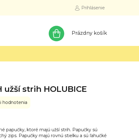
Prihlásenie
NÁKUPNÝ
Prázdny košík
KOŠÍK
 užší strih HOLUBICE
i hodnotenia
é papučky, ktoré majú užší strih. Papučky sú
hý zips. Papučky majú rovnú stielku a sú ľahučké