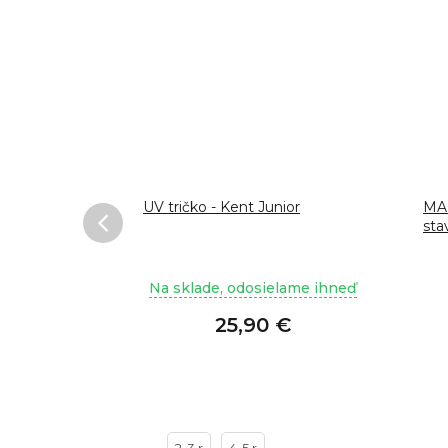
ie
UV tričko - Kent Junior
MA
sta
lame ihneď
Na sklade, odosielame ihneď
€
25,90 €