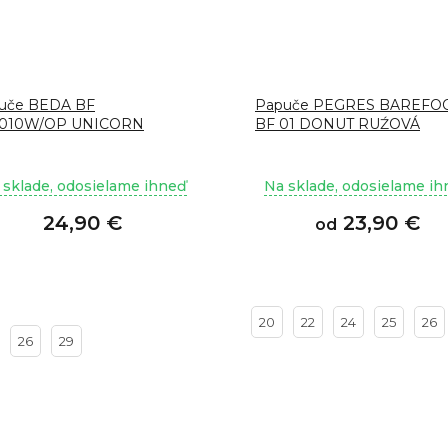
uče BEDA BF
Papuče PEGRES BAREFO
010W/OP UNICORN
BF 01 DONUT RUŹOVÁ
 sklade, odosielame ihneď
Na sklade, odosielame i
24,90 €
23,90 €
od
20
22
24
25
26
26
29