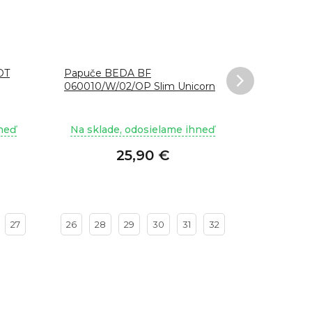
OT
Papuče BEDA BF
Papuče B
060010/W/02/OP Slim Unicorn
060010/
hneď
Na sklade, odosielame ihneď
Na sklad
25,90 €
27
26
28
29
30
31
32