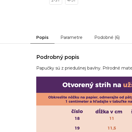
2-3 r
4-5 r
Popis
Parametre
Podobné (6)
Podrobný popis
Papučky sú z priedušnej bavlny. P
rírodné mater