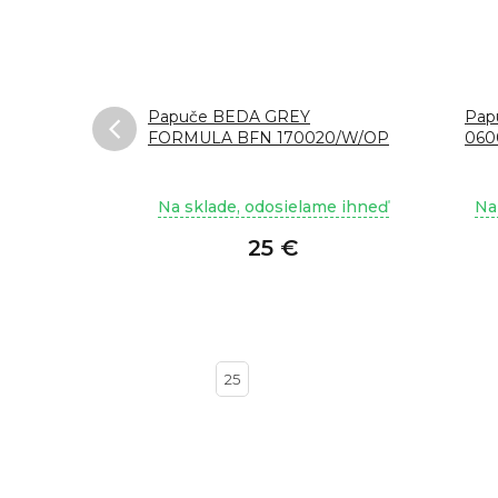
0010W
Papuče BEDA GREY
Pap
FORMULA BFN 170020/W/OP
060
ame ihneď
Na sklade, odosielame ihneď
Na
25 €
33
25