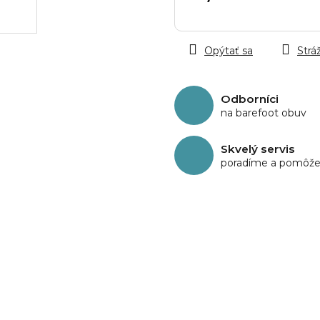
Jednotková
cena:
Opýtať sa
Stráž
Odborníci
na barefoot obuv
Skvelý servis
poradíme a pomôž