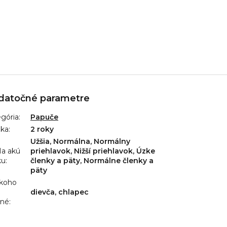
datočné parametre
gória
:
Papuče
uka
:
2 roky
Užšia, Normálna, Normálny
a akú
priehlavok, Nižší priehlavok, Úzke
ku
:
členky a päty, Normálne členky a
päty
 koho
dievča, chlapec
ené
: