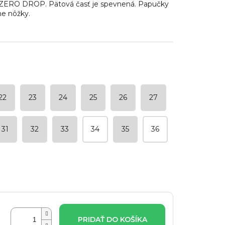
- ZERO DROP. Pätová časť je spevnená. Papučky
ne nôžky.
22
23
24
25
26
27
31
32
33
34
35
36
PRIDAŤ DO KOŠÍKA