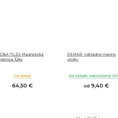
GNA-TILES Magnetická
DEMAR- náhradné merino
vebnica 32ks
vložky
Na dotaz
Na sklade, odosielame ih
64,50 €
9,40 €
od