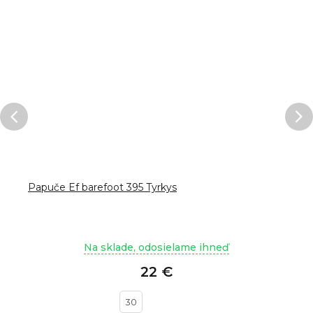
Papuče Ef barefoot 395 Tyrkys
Na sklade, odosielame ihneď
22 €
30