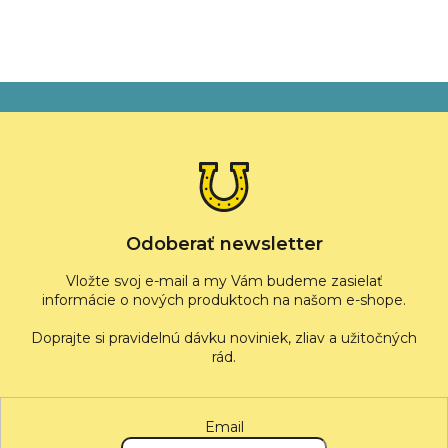
Z
á
p
ä
t
i
e
Odoberať newsletter
Vložte svoj e-mail a my Vám budeme zasielať
informácie o nových produktoch na našom e-shope.
Email