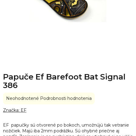
Papuče Ef Barefoot Bat Signal
386
Priemerné
Neohodnotené
Podrobnosti hodnotenia
hodnotenie
produktu
Značka:
EF
je
0,0
EF papučky sú otvorené po bokoch, umožnújú tak vetranie
z
nožičiek. Majú iba 2mm podrážku. Sú ohybné priečne aj
5