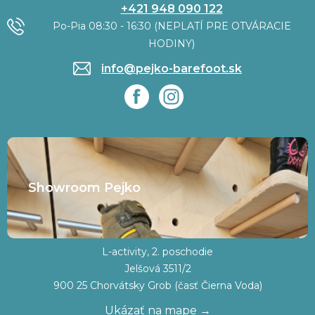
+421 948 090 122
Po-Pia 08:30 - 16:30 (NEPLATÍ PRE OTVÁRACIE
HODINY)
info@pejko-barefoot.sk
Showroom Pejko
L-activity, 2. poschodie
Jelšová 3511/2
900 25 Chorvátsky Grob (časť Čierna Voda)
Ukázať na mape →