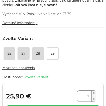
pozdĺž. Zapínanie je na suchý zips, dajú sa utiehnuť aj na užšie
hviezdičiek.
členky.
Pätová časť nie je pevná.
Vyrábané sú v Poľsku vo veľkosti od 23-35
Detailné informácie
25
27
28
29
Možnosti doručenia
Zvoľte variant
25,90 €
Jednotková