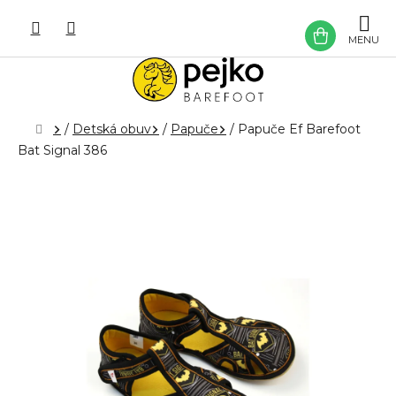
Prejsť
na
NÁKU
obsah
KOŠÍK
Domov
/
Detská obuv
/
Papuče
/
Papuče Ef Barefoot
Bat Signal 386