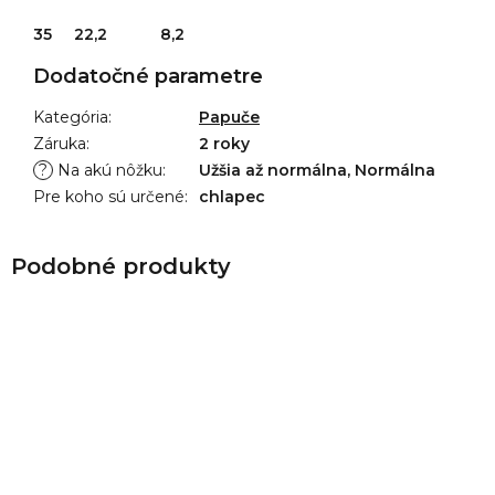
35 22,2 8,2
Dodatočné parametre
Kategória
:
Papuče
Záruka
:
2 roky
?
Na akú nôžku
:
Užšia až normálna, Normálna
Pre koho sú určené
:
chlapec