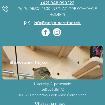
+421 948 090 122
Po-Pia 08:30 - 16:30 (NEPLATÍ PRE OTVÁRACIE
HODINY)
info@pejko-barefoot.sk
Showroom Pejko
L-activity, 2. poschodie
Jelšová 3511/2
900 25 Chorvátsky Grob (časť Čierna Voda)
Ukázať na mape →