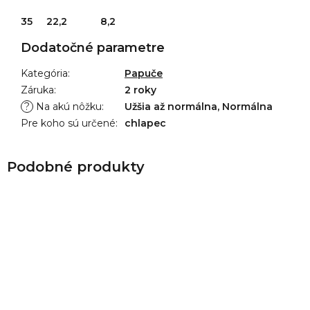
35 22,2 8,2
Dodatočné parametre
Kategória
:
Papuče
Záruka
:
2 roky
?
Na akú nôžku
:
Užšia až normálna, Normálna
Pre koho sú určené
:
chlapec