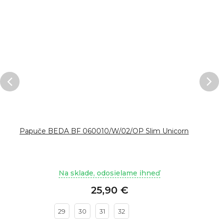
Papuče BEDA BF 060010/W/02/OP Slim Unicorn
Na sklade, odosielame ihneď
25,90 €
29
30
31
32