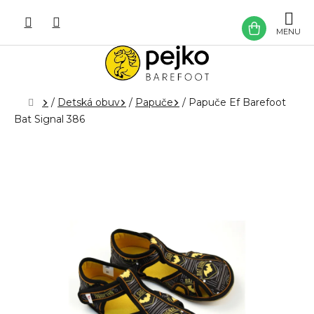
Prejsť
na
NÁKU
obsah
KOŠÍK
Domov
/
Detská obuv
/
Papuče
/
Papuče Ef Barefoot
Bat Signal 386