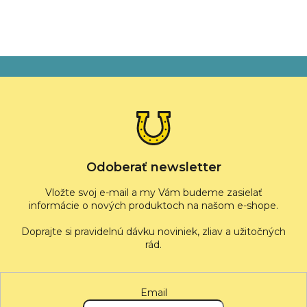
Z
á
p
ä
t
i
e
Odoberať newsletter
Vložte svoj e-mail a my Vám budeme zasielať
informácie o nových produktoch na našom e-shope.
Email