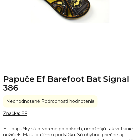
Papuče Ef Barefoot Bat Signal
386
Priemerné
Neohodnotené
Podrobnosti hodnotenia
hodnotenie
produktu
Značka:
EF
je
0,0
EF papučky sú otvorené po bokoch, umožnújú tak vetranie
z
nožičiek. Majú iba 2mm podrážku. Sú ohybné priečne aj
5