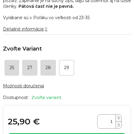
pozdĺž. Zapínanie je na suchý zips, dajú sa utiehnuť aj na užšie
hviezdičiek.
členky.
Pätová časť nie je pevná.
Vyrábané sú v Poľsku vo veľkosti od 23-35
Detailné informácie
25
27
28
29
Možnosti doručenia
Zvoľte variant
25,90 €
Jednotková