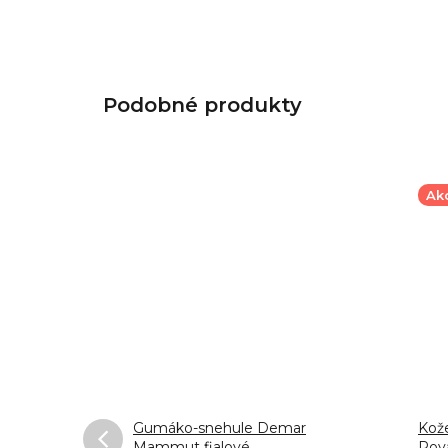
Ak
 Cherry
Gumáko-snehule Demar
Kož
Mammut fialové
Roy