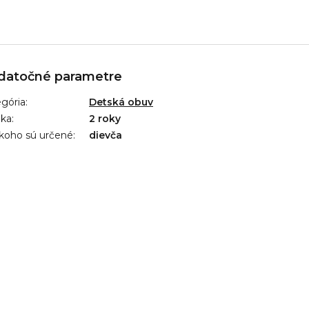
datočné parametre
gória
:
Detská obuv
uka
:
2 roky
koho sú určené
:
dievča