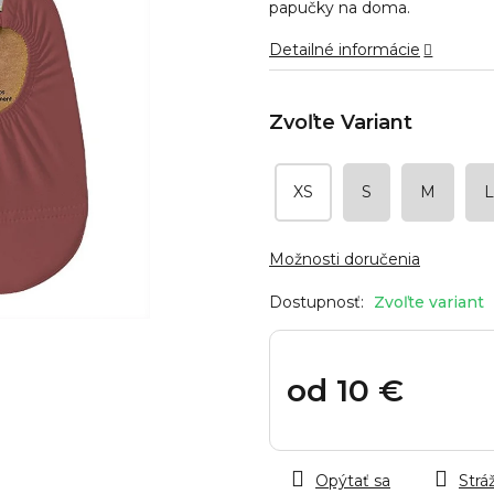
z
papučky na doma.
5
hviezdičiek.
Detailné informácie
XS
S
M
L
Možnosti doručenia
Zvoľte variant
od
10 €
Jednotková
cena:
Opýtať sa
Stráž