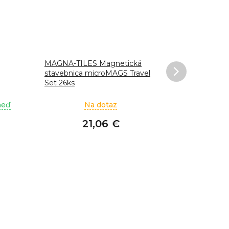
MAGNA-TILES Magnetická
MAGNA-TIL
stavebnica microMAGS Travel
stavebnica
Set 26ks
neď
Na dotaz
21,06 €