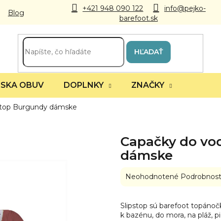
+421 948 090 122
info@pejko-
Blog
barefoot.sk
HĽADAŤ
SKA OBUV
DOPLNKY
ZNAČKY
stop Burgundy dámske
Capačky do vo
dámske
Priemerné
Neohodnotené
Podrobnost
hodnotenie
produktu
je
Slipstop sú barefoot topánočk
0,0
k bazénu, do mora, na pláž, pi