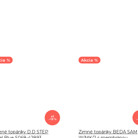
cia %
Akcia %
až
–18 %
–
ené topánky D.D STEP
Zimné topánky BEDA SAM
al Blue S068-42893
W/MK/2 s membránou