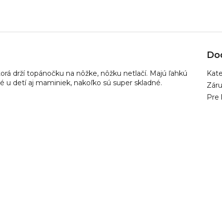
Do
orá drží topánočku na nôžke, nôžku netlačí. Majú ľahkú
Kate
né u detí aj maminiek, nakoľko sú super skladné.
Zár
Pre 