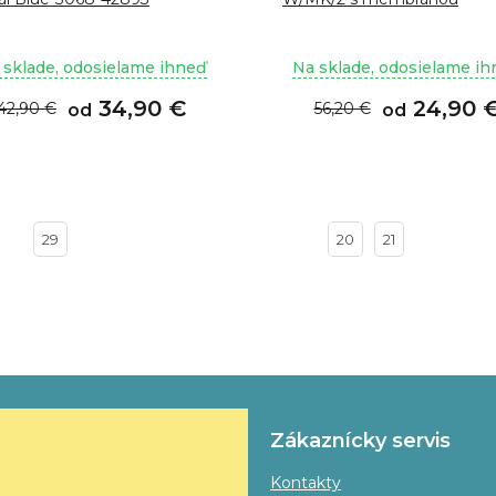
 sklade, odosielame ihneď
Na sklade, odosielame i
34,90 €
24,90 
42,90 €
56,20 €
od
od
29
20
21
Zákaznícky servis
Kontakty