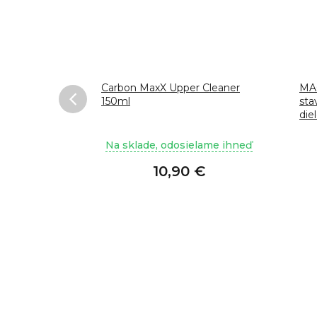
merino
Carbon MaxX Upper Cleaner
MA
150ml
sta
die
lame ihneď
Na sklade, odosielame ihneď
 €
10,90 €