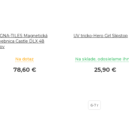
GNA-TILES Magnetická
UV tricko-Hero Girl Slipstop
vebnica Castle DLX 48
lov
Na dotaz
Na sklade, odosielame ih
78,60 €
25,90 €
6-7 r