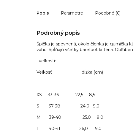
Popis
Parametre
Podobné (6)
Podrobný popis
Špička je spevnená, okolo členka je gumička kt
váhu. Spĺňajú všetky barefoot kritéria. Obľúbe
veľkosti:
Veľkosť dĺžka (cm)
XS 33-36 22,5 8,5
S 37-38 24,0 9,0
M 39-40 25,0 9,0
L 40-41 26,0 9,0