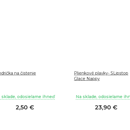
drička na čistenie
Plienkové plavky- SLipstop
Glace Nappy
 sklade, odosielame ihneď
Na sklade, odosielame ih
2,50 €
23,90 €