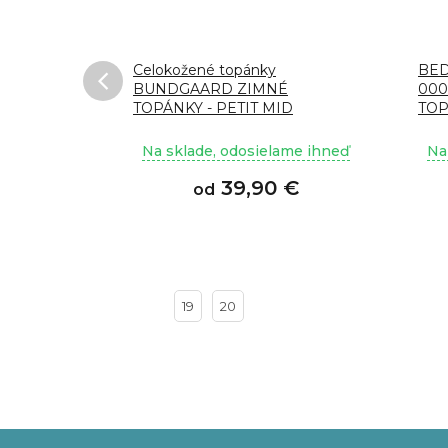
–63 %
topánky s
Celokožené topánky
BED
BUNDGAARD ZIMNÉ
000
TOPÁNKY - PETIT MID
TO
WINTER STRAP - NAVY
ame ihneď
Na sklade, odosielame ihneď
Na
 €
39,90 €
od
19
20
Z