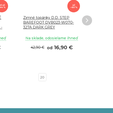
od
až
až
44 %
–60 %
É
Zimné topánky D.D. STEP
Topánky 
BAREFOOT DVB023-W070-
bordo 720
-
327A DARK GREY
hneď
Na sklade, odosielame ihneď
Na sklad
€
16,90 €
42,90 €
52,90
od
20