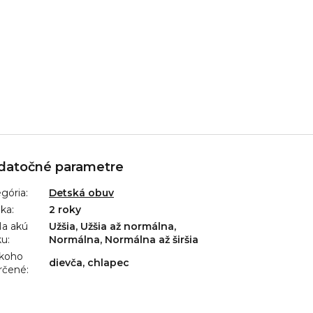
datočné parametre
gória
:
Detská obuv
uka
:
2 roky
a akú
Užšia, Užšia až normálna,
ku
:
Normálna, Normálna až širšia
 koho
dievča, chlapec
rčené
: