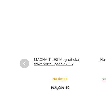
Slipstop
MAGNA-TILES Magnetická
Han
stavebnica Space 32 KS
lame ihneď
Na dotaz
Na
 €
63,45 €