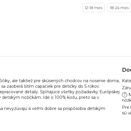
12-18 mes
18-24 mes
Do
ôčiky, ale taktiež pre skúsených chodcov na nosenie doma,
Kate
sa zaoberá šitím capačiek pre detičky do 5 rokov.
Zár
repracované detaily. Spĺňajúce všetky požiadavky Európskej
?
N
ý detským nožičkám. Ide o 100% kožu, preto sa v
nôž
Pre
sa nevyzúvajú a veľmi dobre sa prispôsobia detským
sú u