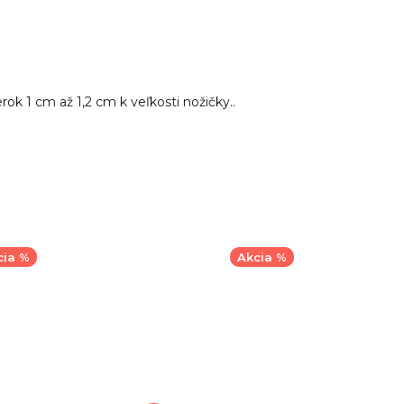
k 1 cm až 1,2 cm k veľkosti nožičky..
cia %
Akcia %