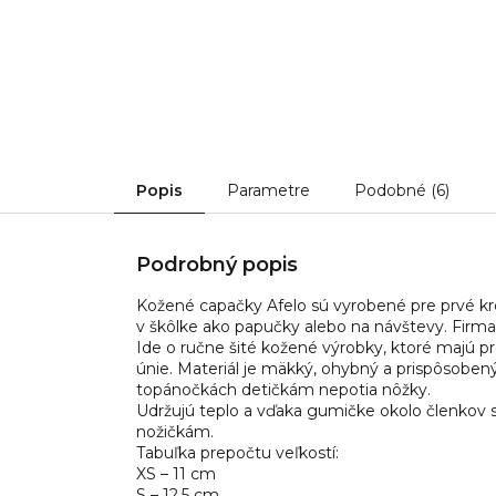
Popis
Parametre
Podobné (6)
Podrobný popis
Kožené capačky Afelo sú vyrobené pre prvé kr
v škôlke ako papučky alebo na návštevy. Firma 
Ide o ručne šité kožené výrobky, ktoré majú p
únie. Materiál je mäkký, ohybný a prispôsoben
topánočkách detičkám nepotia nôžky.
Udržujú teplo a vďaka gumičke okolo členkov 
nožičkám.
Tabuľka prepočtu veľkostí:
XS – 11 cm
S – 12,5 cm