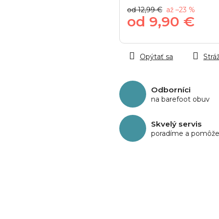
od 12,99 €
až –23 %
od
9,90 €
Jednotková
cena:
Opýtať sa
Stráž
Odborníci
na barefoot obuv
Skvelý servis
poradíme a pomôž