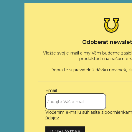
á
p
ä
t
i
e
Odoberať newslet
Vložte svoj e-mail a my Vám budeme zasiel
produktoch na našom e-s
Email
Vložením e-mailu súhlasíte s
podmienkami
údajov
.
PRIHLÁSIŤ SA