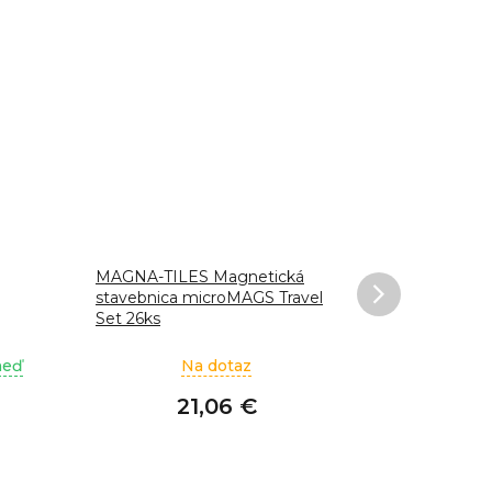
MAGNA-TILES Magnetická
Špongia na
stavebnica microMAGS Travel
Set 26ks
neď
Na dotaz
Na sklade
21,06 €