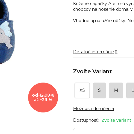
Kožené capačky Afelo sú vyro
5
chodcov na nosenie doma, v 
hviezdičiek.
Vhodné aj na užšie nôžky. Nor
Detailné informácie
XS
S
M
L
od 12,99 €
až –23 %
Možnosti doručenia
Zvoľte variant