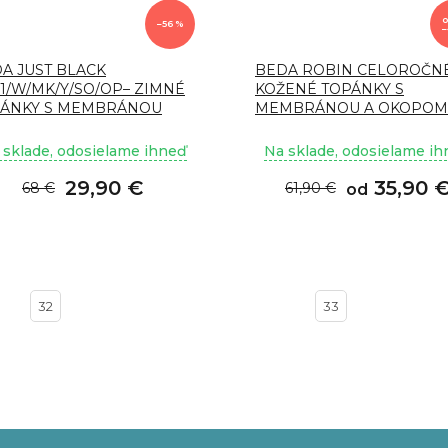
–56 %
–
A JUST BLACK
BEDA ROBIN CELOROČN
1/W/MK/Y/SO/OP– ZIMNÉ
KOŽENÉ TOPÁNKY S
PÁNKY S MEMBRÁNOU
MEMBRÁNOU A OKOPOM 
W/M//2 O
 sklade, odosielame ihneď
Na sklade, odosielame i
29,90 €
35,90 
68 €
61,90 €
od
32
33