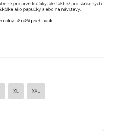
bené pre prvé krôčiky, ale taktiež pre skúsených
škôlke ako papučky alebo na návštevy.
málny až nižší priehlavok.
XL
XXL