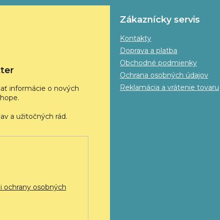
Zákaznícky servis
Kontakty
Doprava a platba
Obchodné podmienky
ter
Ochrana osobných údajov
Reklamácia a vrátenie tovaru
ať informácie o nových
hope.
 ochrany osobných