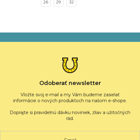
26
29
32
Z
á
p
ä
t
i
e
Odoberať newsletter
Vložte svoj e-mail a my Vám budeme zasielať
informácie o nových produktoch na našom e-shope.