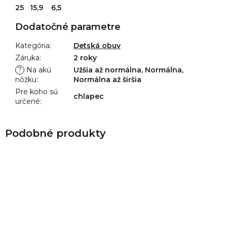
25 15,9 6,5
Dodatočné parametre
Kategória
:
Detská obuv
Záruka
:
2 roky
?
Na akú
Užšia až normálna, Normálna,
nôžku
:
Normálna až širšia
Pre koho sú
chlapec
určené
: