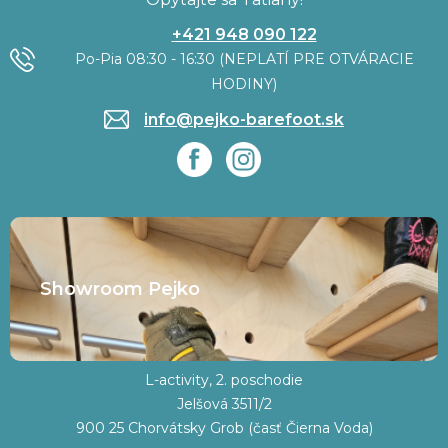
+421 948 090 122
Po-Pia 08:30 - 16:30 (NEPLATÍ PRE OTVÁRACIE
HODINY)
info@pejko-barefoot.sk
Showroom Pejko
L-activity, 2. poschodie
Jelšová 3511/2
900 25 Chorvátsky Grob (časť Čierna Voda)