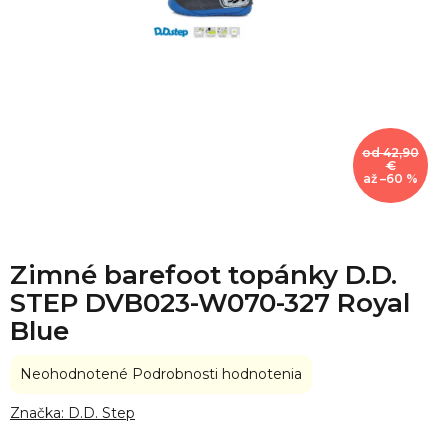
od 42,90
€
až –60 %
Zimné barefoot topánky D.D.
STEP DVB023-W070-327 Royal
Blue
Priemerné
Neohodnotené
Podrobnosti hodnotenia
hodnotenie
produktu
Značka:
D.D. Step
je