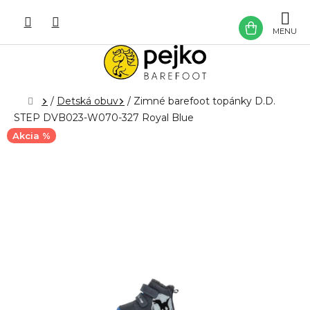
Prejsť
na
NÁKU
obsah
KOŠÍK
Domov
/
Detská obuv
/
Zimné barefoot topánky D.D.
STEP DVB023-W070-327 Royal Blue
Akcia %