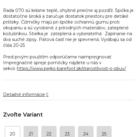
0,0
z
Rada 070 sú krásne teplé, ohybné priečne aj pozdĺž. Špička je
5
dostatočne široká a zaručuje dostatok priestoru pre detské
hviezdičiek.
pršteky. Čižmičky majú pri špičke ochrannú gumu proti
okopaniu a sú vyrobené z prírodných materiálov, zateplené
kožušinkou. Stielka je zateplená a vyberateľná. Zapínanie na
dva suché zipsy. Pätová časť nie je spevnená. Vyrábajú sa od
čísla 20-25
Pred prvým použitím odporúčame naimpregnovať.
Impregnačné spreje pomôcky nájdete u nás v
sekcii:
https://www.pejko-barefoot.sk/starostlivost-o-obuv/
Detailné informácie
20
21
22
23
24
25