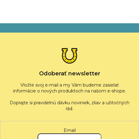
Z
á
p
ä
t
i
e
Odoberať newsletter
Vložte svoj e-mail a my Vám budeme zasielať
informácie o nových produktoch na našom e-shope.
Email