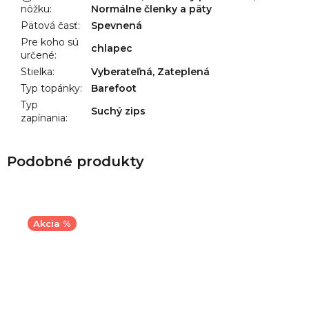
nôžku
:
Normálne členky a päty
Pätová časť
:
Spevnená
Pre koho sú
chlapec
určené
:
Stielka
:
Vyberateľná, Zateplená
Typ topánky
:
Barefoot
Typ
Suchý zips
zapínania
:
Akcia %