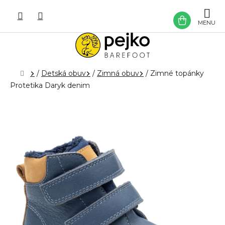
Prejsť
na
NÁKU
obsah
KOŠÍK
Domov
/
Detská obuv
/
Zimná obuv
/
Zimné topánky
Protetika Daryk denim