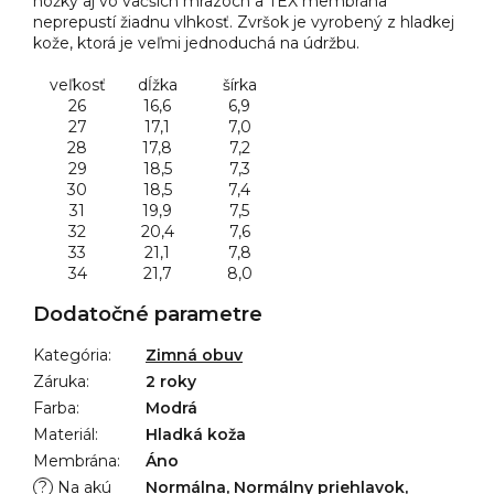
nôžky aj vo väčších mrazoch a TEX membrána
neprepustí žiadnu vlhkosť. Zvršok je vyrobený z hladkej
kože, ktorá je veľmi jednoduchá na údržbu.
veľkosť
dĺžka
šírka
26
16,6
6,9
27
17,1
7,0
28
17,8
7,2
29
18,5
7,3
30
18,5
7,4
31
19,9
7,5
32
20,4
7,6
33
21,1
7,8
34
21,7
8,0
Dodatočné parametre
Kategória
:
Zimná obuv
Záruka
:
2 roky
Farba
:
Modrá
Materiál
:
Hladká koža
Membrána
:
Áno
?
Na akú
Normálna, Normálny priehlavok,