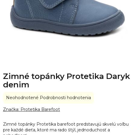
Zimné topánky Protetika Daryk
denim
Priemerné
Neohodnotené
Podrobnosti hodnotenia
hodnotenie
produktu
Značka:
Protetika Barefoot
je
0,0
Zimné topánky Protetika barefoot predstavujú skvelú voľbu
z
pre každé dieťa, ktoré ma rado štýl, jednoduchosť a
5