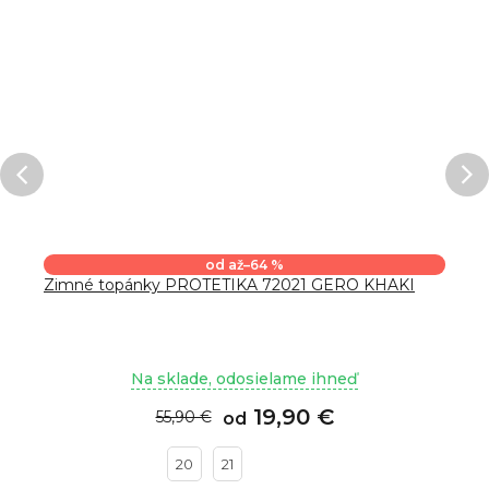
od
až
–64 %
Zimné topánky PROTETIKA 72021 GERO KHAKI
Na sklade, odosielame ihneď
19,90 €
55,90 €
od
20
21