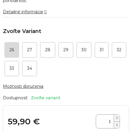
pohodlnosť.
hviezdičiek.
Detailné informácie
26
27
28
29
30
31
32
33
34
Možnosti doručenia
Zvoľte variant
59,90 €
Jednotková