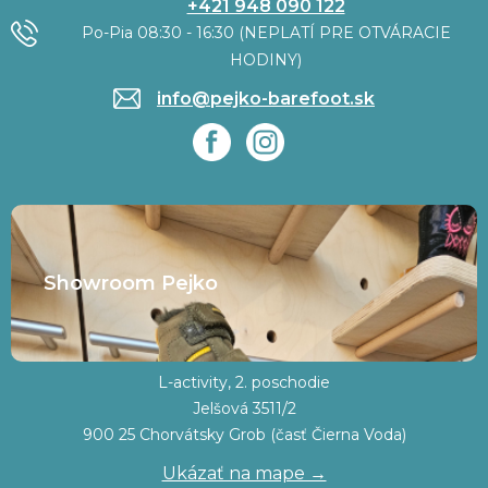
+421 948 090 122
Po-Pia 08:30 - 16:30 (NEPLATÍ PRE OTVÁRACIE
HODINY)
info@pejko-barefoot.sk
Showroom Pejko
L-activity, 2. poschodie
Jelšová 3511/2
900 25 Chorvátsky Grob (časť Čierna Voda)
Ukázať na mape →