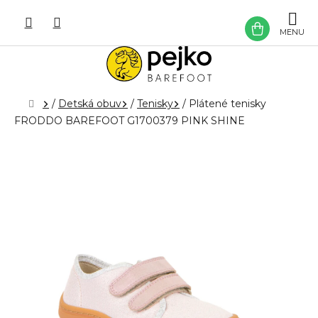
Prejsť
na
NÁKU
obsah
KOŠÍK
Domov
/
Detská obuv
/
Tenisky
/
Plátené tenisky
FRODDO BAREFOOT G1700379 PINK SHINE