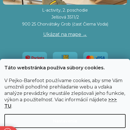
L-activity, 2. poschodie
Jelšová 3511/2
900 25 Chorvátsky Grob (časť Čierna Voda)
Ukázať na mape →
Táto webstránka používa súbory cookies.
V Pejko-Barefoot používame cookies, aby sme Vám
umožnili pohodlné prehliadanie webu a vďaka
analýze prevádzky neustále zlepšovali jeho funkcie,
výkon a použiteľnosť. Viac informácií nájdete
>>>
TU
.
Vytvoril Shoptet
|
Upravil Balkys
Nastavenie