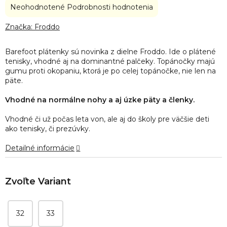
Priemerné
Neohodnotené
Podrobnosti hodnotenia
hodnotenie
produktu
Značka:
Froddo
je
0,0
Barefoot plátenky sú novinka z dielne Froddo. Ide o plátené
z
tenisky, vhodné aj na dominantné palčeky. Topánočky majú
5
gumu proti okopaniu, ktorá je po celej topánočke, nie len na
hviezdičiek.
päte.
Vhodné na normálne nohy a aj úzke päty a členky.
Vhodné či už počas leta von, ale aj do školy pre väčšie deti
ako tenisky, či prezúvky.
Detailné informácie
32
33