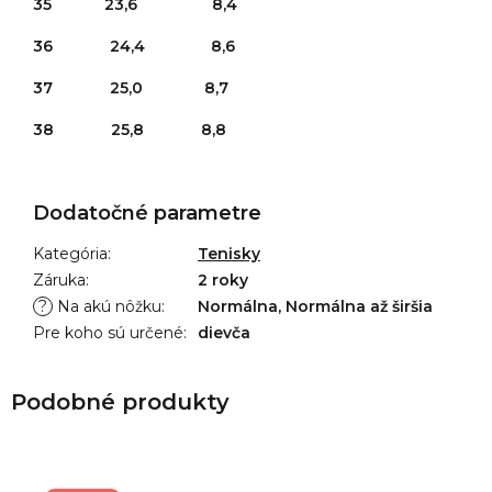
35 23,6 8,4
36 24,4 8,6
37 25,0 8,7
38 25,8 8,8
Dodatočné parametre
Kategória
:
Tenisky
Záruka
:
2 roky
?
Na akú nôžku
:
Normálna, Normálna až širšia
Pre koho sú určené
:
dievča