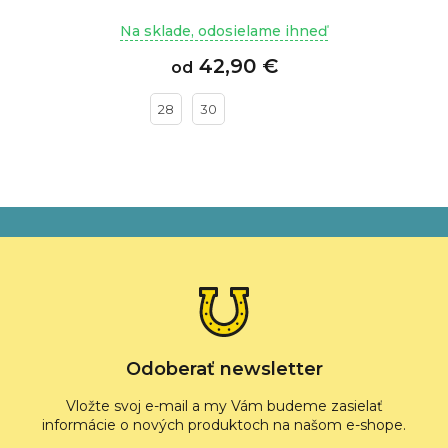
Na sklade, odosielame ihneď
42,90 €
od
28
30
Z
á
p
ä
t
i
e
Odoberať newsletter
Vložte svoj e-mail a my Vám budeme zasielať
informácie o nových produktoch na našom e-shope.