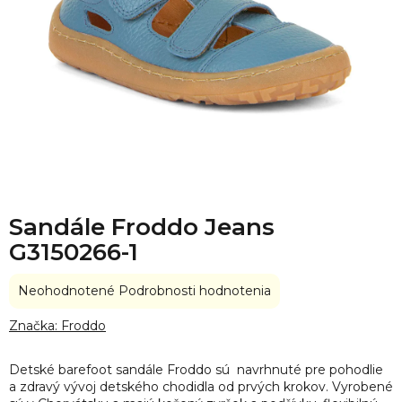
Sandále Froddo Jeans
G3150266-1
Priemerné
Neohodnotené
Podrobnosti hodnotenia
hodnotenie
produktu
Značka:
Froddo
je
0,0
Detské barefoot sandále Froddo sú navrhnuté pre pohodlie
z
a zdravý vývoj detského chodidla od prvých krokov. Vyrobené
5