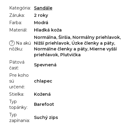
Kategória
:
Sandále
Záruka
:
2 roky
Farba
:
Modrá
Materiál
:
Hladká koža
Normálna, Širšia, Normálny priehlavok,
?
Na akú
Nižší priehlavok, Úzke členky a päty,
nôžku
:
Normálne členky a päty, Mierne vyšší
priehlavok, Plutvička
Pätová
Spevnená
časť
:
Pre koho
sú
chlapec
určené
:
Stielka
:
Kožená
Typ
Barefoot
topánky
:
Typ
Suchý zips
zapínania
: