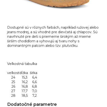
Dostupné sú v rôznych farbách, napríklad ružovej alebo
jeans modrej, a sú vhodné pre dievčatá aj chlapcov. Sú
navrhnuté pre deti s priemerne širokým až mierne
širším chodidlom a vyhovujú aj tvaru nohy s
dominantným palcom alebo tzv. plutvičku.
Veľkostná tabuľka
veľkosť
dĺžka
šírka
24
15,3
6,4
25
16,2
6,6
26
16,8
6,8
27
17,7
7,0
28
18,5
7,2
Dodatočné parametre