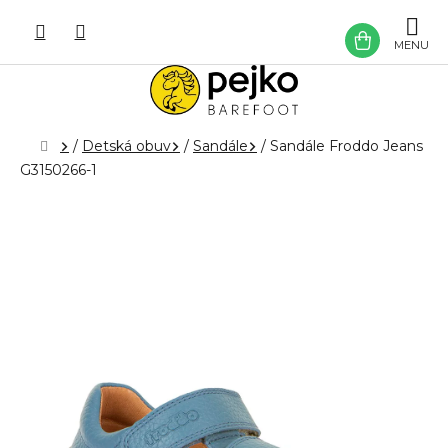
Prejsť
na
NÁKU
obsah
KOŠÍK
Domov
/
Detská obuv
/
Sandále
/
Sandále Froddo Jeans
G3150266-1