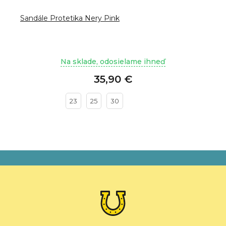
Sandále Protetika Nery Pink
Na sklade, odosielame ihneď
35,90 €
23
25
30
Z
á
p
ä
t
i
e