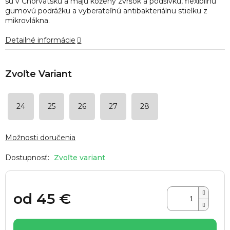
sú v Chorvátsku a majú kožený zvršok a podšívku, flexibilnú
hviezdičiek.
gumovú podrážku a vyberateľnú antibakteriálnu stielku z
mikrovlákna.
Detailné informácie
24
25
26
27
28
Možnosti doručenia
Zvoľte variant
od
45 €
Jednotková
cena: