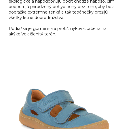
ekologické a napodobňujú pocit chôdze naboso, čím
podporujú prirodzený pohyb nohy bez toho, aby bola
podrážka extrémne tenká a tak topánočky prežijú
všetky letné dobrodružstvá.
Podrážka je gumenná a protišmyková, určená na
akýkoľvek členitý terén.