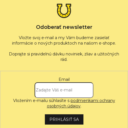
ä
t
i
e
Odoberať newsletter
Vložte svoj e-mail a my Vám budeme zasielať
informácie o nových produktoch na našom e-shope.
Email
Vložením e-mailu súhlasíte s
podmienkami ochrany
osobných údajov
.
PRIHLÁSIŤ SA