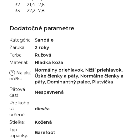
32
21,4
7,6
33
22,2
7,8
Dodatočné parametre
Kategória
:
Sandále
Záruka
:
2 roky
Farba
:
Ružová
Materiál
:
Hladká koža
Normálny priehlavok, Nižší priehlavok,
?
Na akú
Úzke členky a päty, Normálne členky a
nôžku
:
päty, Dominantný palec, Plutvička
Pätová
Nespevnená
časť
:
Pre koho
sú
dievča
určené
:
Stielka
:
Kožená
Typ
Barefoot
topánky
: