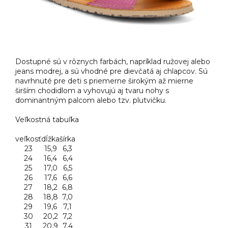
Dostupné sú v rôznych farbách, napríklad ružovej alebo
jeans modrej, a sú vhodné pre dievčatá aj chlapcov. Sú
navrhnuté pre deti s priemerne širokým až mierne
širším chodidlom a vyhovujú aj tvaru nohy s
dominantným palcom alebo tzv. plutvičku.
Veľkostná tabuľka
veľkosť
dĺžka
šírka
23
15,9
6,3
24
16,4
6,4
25
17,0
6,5
26
17,6
6,6
27
18,2
6,8
28
18,8
7,0
29
19,6
7,1
30
20,2
7,2
31
20,9
7,4