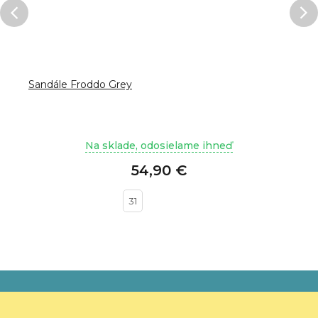
Sandále Froddo Grey
Na sklade, odosielame ihneď
54,90 €
31
Z
á
p