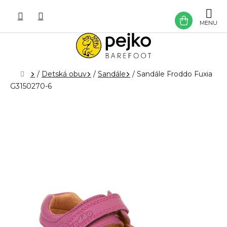
Prejsť
na
NÁKU
obsah
KOŠÍK
Domov
/
Detská obuv
/
Sandále
/
Sandále Froddo Fuxia
G3150270-6