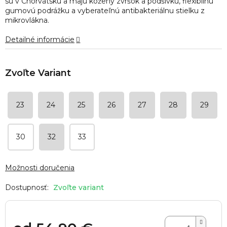
sú v Chorvátsku a majú kožený zvršok a podšívku, flexibilnú
hviezdičiek.
gumovú podrážku a vyberateľnú antibakteriálnu stielku z
mikrovlákna.
Detailné informácie
23
24
25
26
27
28
29
30
32
33
Možnosti doručenia
Zvoľte variant