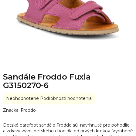
Sandále Froddo Fuxia
G3150270-6
Priemerné
Neohodnotené
Podrobnosti hodnotenia
hodnotenie
produktu
Značka:
Froddo
je
0,0
Detské barefoot sandále Froddo sú navrhnuté pre pohodlie
z
a zdravý vývoj detského chodidla od prvých krokov. Vyrobené
5