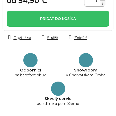
od
54,90 €
Jednotková
cena:
PRIDAŤ DO KOŠÍKA
Opýtať sa
Strážiť
Zdieľať
Odborníci
Showroom
na barefoot obuv
v Chorvátskom Grobe
Skvelý servis
poradíme a pomôžeme