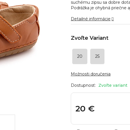
suchému zipsu sa dobre doťah
hviezdičiek.
Podrážka je ohybná priečne aj
Detailné informácie
20
25
Možnosti doručenia
Zvoľte variant
20 €
Jednotková
cena: