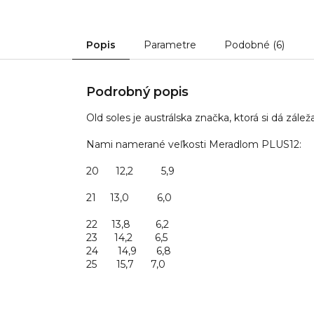
Popis
Parametre
Podobné (6)
Podrobný popis
Old soles je austrálska značka, ktorá si dá záleža
Nami namerané veľkosti Meradlom PLUS12:
20 12,2 5,9
21 13,0 6,0
22 13,8 6,2
23 14,2 6,5
24 14,9 6,8
25 15,7 7,0