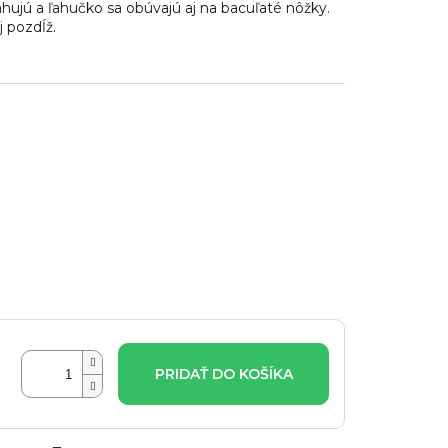
ujú a ľahučko sa obúvajú aj na bacuľaté nôžky.
 pozdĺž.
PRIDAŤ DO KOŠÍKA