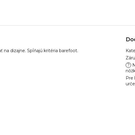
Do
ť na dizajne. Spĺňajú kritéria barefoot.
Kate
Zár
?
N
nôž
Pre 
urč