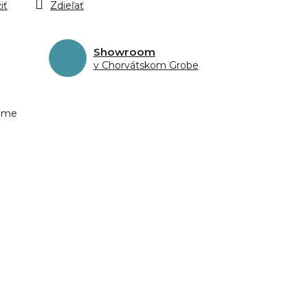
iť
Zdieľať
Showroom
v Chorvátskom Grobe
eme