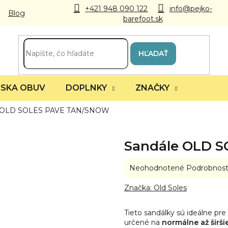
+421 948 090 122
info@pejko-
Blog
barefoot.sk
HĽADAŤ
SKA OBUV
DOPLNKY
ZNAČKY
e OLD SOLES PAVE TAN/SNOW
Sandále OLD 
Priemerné
Neohodnotené
Podrobnost
hodnotenie
produktu
Značka:
Old Soles
je
0,0
Tieto sandálky sú ideálne pre 
z
určené na
normálne až širši
5