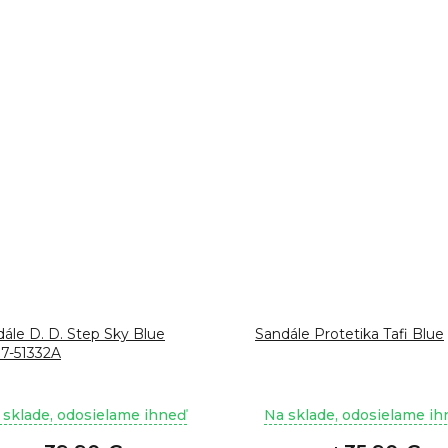
ále D. D. Step Sky Blue
Sandále Protetika Tafi Blue
7-51332A
 sklade, odosielame ihneď
Na sklade, odosielame i