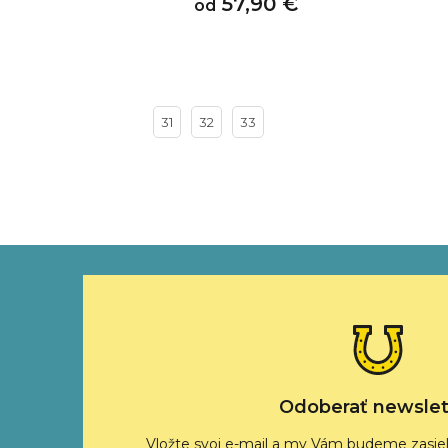
 €
57,90 €
od
31
32
33
Z
á
p
ä
t
i
e
Odoberať newslet
Vložte svoj e-mail a my Vám budeme zasiel