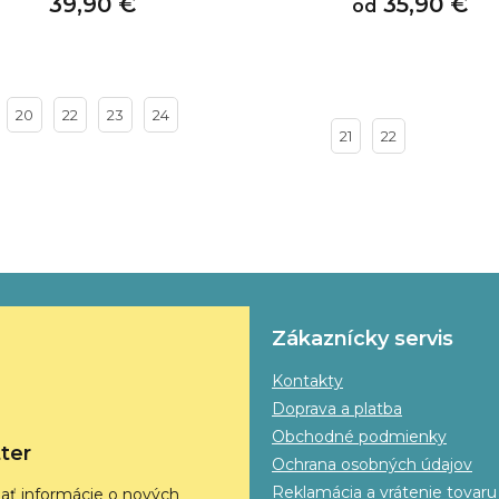
39,90 €
35,90 €
od
20
22
23
24
21
22
Zákaznícky servis
Kontakty
Doprava a platba
Obchodné podmienky
ter
Ochrana osobných údajov
Reklamácia a vrátenie tovaru
ať informácie o nových