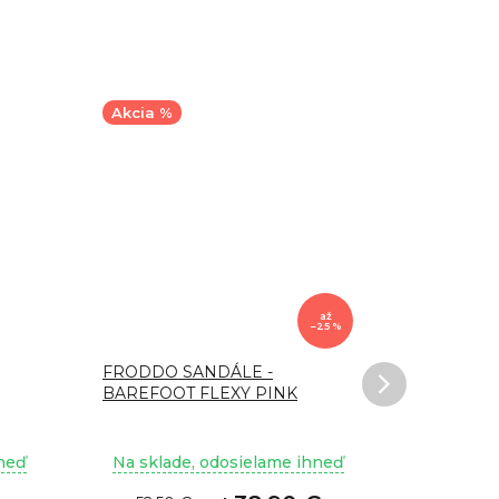
Akcia %
až
–25 %
FRODDO SANDÁLE -
Sandále D
BAREFOOT FLEXY PINK
H070-514
hneď
Na sklade, odosielame ihneď
Na sklad