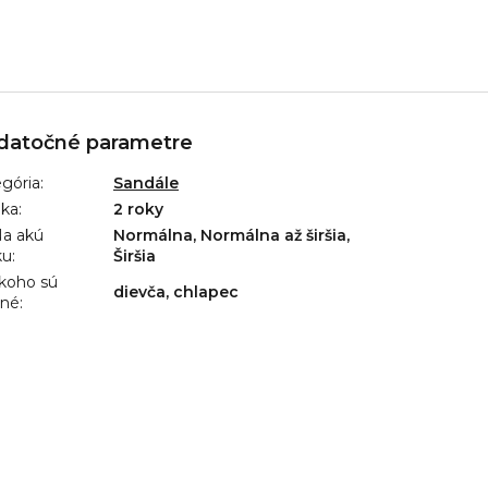
datočné parametre
gória
:
Sandále
uka
:
2 roky
a akú
Normálna, Normálna až širšia,
ku
:
Širšia
koho sú
dievča, chlapec
ené
: