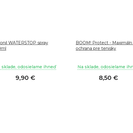
lonil WATERSTOP spray
BOOM! Protect - Maximáln
0ml
ochrana pre tenisky
 sklade, odosielame ihneď
Na sklade, odosielame ih
9,90 €
8,50 €