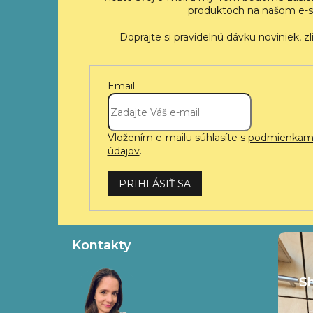
produktoch na našom e-s
Email
Vložením e-mailu súhlasíte s
podmienkami
údajov
.
PRIHLÁSIŤ SA
Kontakty
S