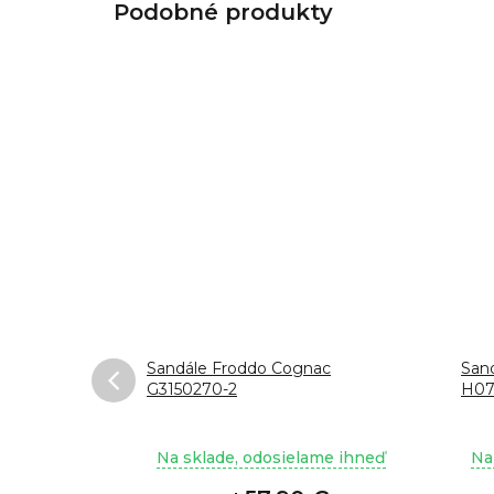
G3150266-
Sandále Froddo Cognac
Sand
G3150270-2
H07
ame ihneď
Na sklade, odosielame ihneď
Na