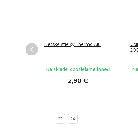
PRO
Detské stielky Thermo Alu
Col
20
lame ihneď
Na sklade, odosielame ihneď
Na
€
2,90 €
22
24