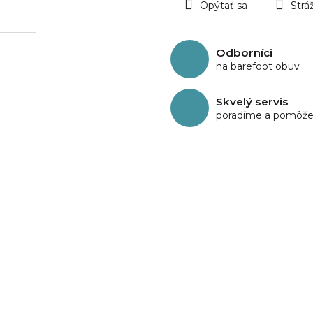
Opýtať sa
Stráž
Odborníci
na barefoot obuv
Skvelý servis
poradíme a pomôž