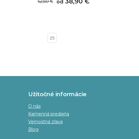
38,90 €
52,50 €
od
20
25
Užitočné informácie
O nás
Kamenná predajňa
Vernostná zľava
Blog