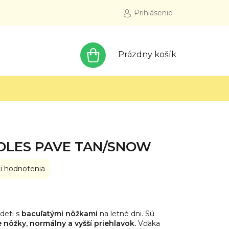
Prihlásenie
NÁKUPNÝ
Prázdny košík
KOŠÍK
SOLES PAVE TAN/SNOW
i hodnotenia
deti s
bacuľatými nôžkami
na letné dni. Sú
e nôžky, normálny a vyšší priehlavok.
Vďaka