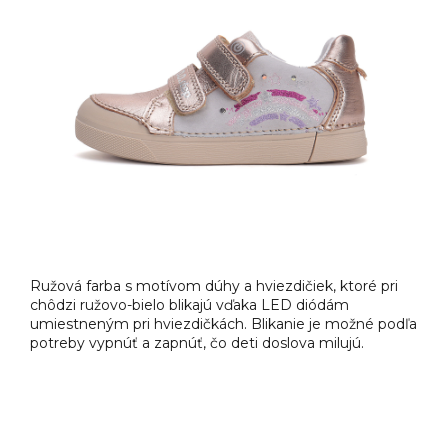
Ružová farba s motívom dúhy a hviezdičiek, ktoré pri
chôdzi ružovo-bielo blikajú vďaka LED diódám
umiestneným pri hviezdičkách. Blikanie je možné podľa
potreby vypnúť a zapnúť, čo deti doslova milujú.