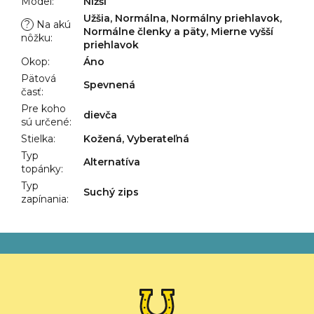
Model
:
Nižší
Užšia, Normálna, Normálny priehlavok,
?
Na akú
Normálne členky a päty, Mierne vyšší
nôžku
:
priehlavok
Okop
:
Áno
Pätová
Spevnená
časť
:
Pre koho
dievča
sú určené
:
Stielka
:
Kožená, Vyberateľná
Typ
Alternatíva
topánky
:
Typ
Suchý zips
zapínania
:
Z
á
p
ä
t