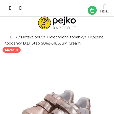
Prejsť
na
NÁKU
obsah
KOŠÍK
Domov
/
Detská obuv
/
Prechodné topánky
/
Kožené
topoánky D.D. Step S068-51865BM Cream
Akcia %