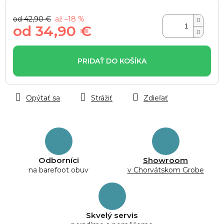
od 42,90 €
až –18 %
od
34,90 €
Jednotková
cena:
PRIDAŤ DO KOŠÍKA
Opýtať sa
Strážiť
Zdieľať
Odborníci
Showroom
na barefoot obuv
v Chorvátskom Grobe
Skvelý servis