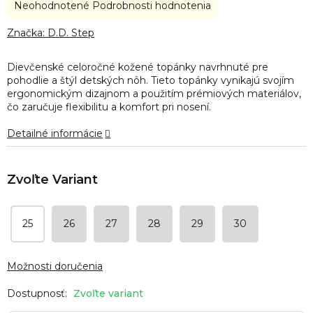
Priemerné
Neohodnotené
Podrobnosti hodnotenia
hodnotenie
produktu
Značka:
D.D. Step
je
0,0
Dievčenské celoročné kožené topánky navrhnuté pre
z
pohodlie a štýl detských nôh. Tieto topánky vynikajú svojím
5
ergonomickým dizajnom a použitím prémiových materiálov,
hviezdičiek.
čo zaručuje flexibilitu a komfort pri nosení.
Detailné informácie
25
26
27
28
29
30
Možnosti doručenia
Zvoľte variant