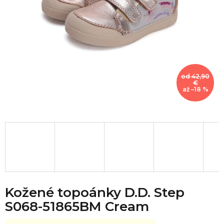
od 42,90
€
až –18 %
Kožené topoánky D.D. Step
S068-51865BM Cream