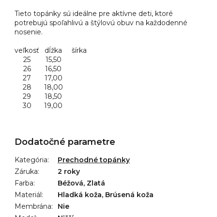
Tieto topánky sú ideálne pre aktívne deti, ktoré
potrebujú spoľahlivú a štýlovú obuv na každodenné
nosenie.
veľkosť
dĺžka
šírka
25
15,50
26
16,50
27
17,00
28
18,00
29
18,50
30
19,00
Dodatočné parametre
Kategória
:
Prechodné topánky
Záruka
:
2 roky
Farba
:
Béžová, Zlatá
Materiál
:
Hladká koža, Brúsená koža
Membrána
:
Nie