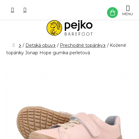
Prejsť
na
NÁKU
obsah
KOŠÍK
Domov
/
Detská obuv
/
Prechodné topánky
/
Kožené
topánky Jonap Hope gumka perleťová