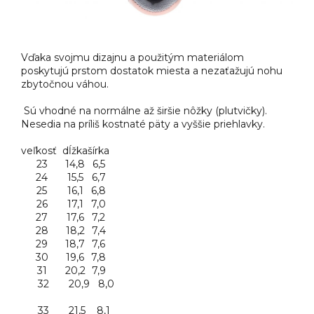
Vďaka svojmu dizajnu a použitým materiálom
poskytujú prstom dostatok miesta a nezaťažujú nohu
zbytočnou váhou.
Sú vhodné na normálne až širšie nôžky (plutvičky).
Nesedia na príliš kostnaté päty a vyššie priehlavky.
veľkosť
dĺžka
šírka
23
14,8
6,5
24
15,5
6,7
25
16,1
6,8
26
17,1
7,0
27
17,6
7,2
28
18,2
7,4
29
18,7
7,6
30
19,6
7,8
31
20,2
7,9
32 20,9 8,0
33 21,5 8,1