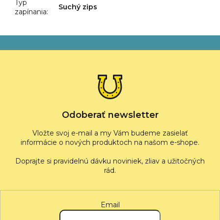
Typ
Suchý zips
zapínania
:
Z
á
p
ä
t
i
e
Odoberať newsletter
Vložte svoj e-mail a my Vám budeme zasielať
informácie o nových produktoch na našom e-shope.
Email