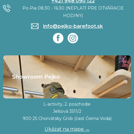
+421 948 090 122
Po-Pia 08:30 - 16:30 (NEPLATÍ PRE OTVÁRACIE
HODINY)
info@pejko-barefoot.sk
Showroom Pejko
L-activity, 2. poschodie
Jelšová 3511/2
900 25 Chorvátsky Grob (časť Čierna Voda)
Ukázať na mape →