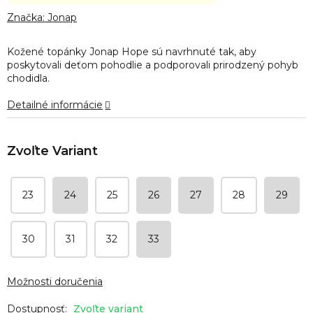
hodnotenie
produktu
Značka:
Jonap
je
0,0
Kožené topánky Jonap Hope sú navrhnuté tak, aby
z
poskytovali deťom pohodlie a podporovali prirodzený pohyb
5
chodidla.
hviezdičiek.
Detailné informácie
23
24
25
26
27
28
29
30
31
32
33
Možnosti doručenia
Zvoľte variant