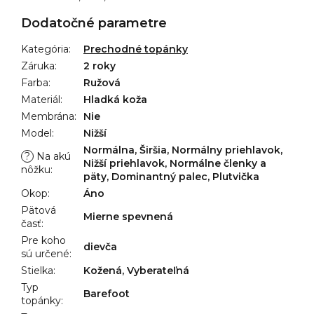
Dodatočné parametre
Kategória
:
Prechodné topánky
Záruka
:
2 roky
Farba
:
Ružová
Materiál
:
Hladká koža
Membrána
:
Nie
Model
:
Nižší
Normálna, Širšia, Normálny priehlavok,
?
Na akú
Nižší priehlavok, Normálne členky a
nôžku
:
päty, Dominantný palec, Plutvička
Okop
:
Áno
Pätová
Mierne spevnená
časť
:
Pre koho
dievča
sú určené
:
Stielka
:
Kožená, Vyberateľná
Typ
Barefoot
topánky
: