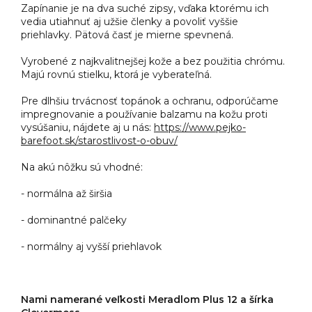
Zapínanie je na dva suché zipsy, vďaka ktorému ich
vedia utiahnuť aj užšie členky a povoliť vyššie
priehlavky. Pätová časť je mierne spevnená.
Vyrobené z najkvalitnejšej kože a bez použitia chrómu.
Majú rovnú stielku, ktorá je vyberateľná.
Pre dlhšiu trvácnosť topánok a ochranu, odporúčame
impregnovanie a používanie balzamu na kožu proti
vysúšaniu, nájdete aj u nás:
https://www.pejko-
barefoot.sk/starostlivost-o-obuv/
Na akú nôžku sú vhodné:
- normálna až širšia
- dominantné palčeky
- normálny aj vyšší priehlavok
Nami namerané veľkosti Meradlom Plus 12 a šírka