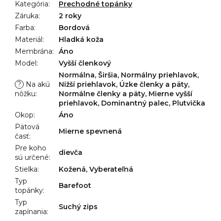
Kategória
:
Prechodné topánky
Záruka
:
2 roky
Farba
:
Bordová
Materiál
:
Hladká koža
Membrána
:
Áno
Model
:
Vyšší členkový
Normálna, Širšia, Normálny priehlavok,
?
Na akú
Nižší priehlavok, Úzke členky a päty,
nôžku
:
Normálne členky a päty, Mierne vyšší
priehlavok, Dominantný palec, Plutvička
Okop
:
Áno
Pätová
Mierne spevnená
časť
:
Pre koho
dievča
sú určené
:
Stielka
:
Kožená, Vyberateľná
Typ
Barefoot
topánky
:
Typ
Suchý zips
zapínania
: