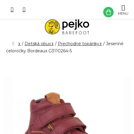
Prejsť
na
NÁKU
obsah
KOŠÍK
Domov
/
Detská obuv
/
Prechodné topánky
/
Jesenné
celoročky Bordeaux G3110264-5