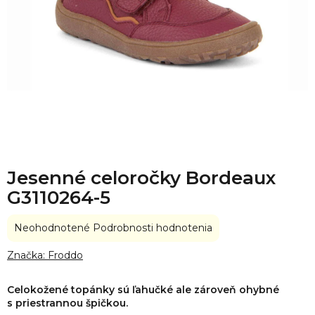
Jesenné celoročky Bordeaux
G3110264-5
Priemerné
Neohodnotené
Podrobnosti hodnotenia
hodnotenie
produktu
Značka:
Froddo
je
0,0
Celokožené topánky sú ľahučké ale zároveň ohybné
z
s priestrannou špičkou.
5