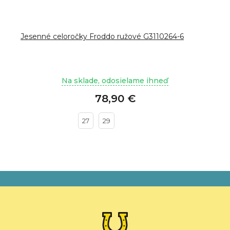
Jesenné celoročky Froddo ružové G3110264-6
Na sklade, odosielame ihneď
78,90 €
27
29
Z
á
p
ä
t