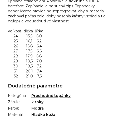
upršané chladné dni. Podrážka je flexibilná a 100%
barefoot. Zapínanie je na suchý zips. Topánočky
odporúčame pravidelne impregnovať, aby si materiál
zachoval počas celej doby nosenia krásny vzhľad a tie
najlepšie voduodpudivé vlastnosti.
veľkosť
dĺžka
šírka
24
15,5
6,0
25
16,1
6,2
26
16,8
6,4
27
17,5
6,6
28
17,9
6,8
29
18,5
7,0
30
19,5
7,2
31
20,1
7,4
32
21,0
7,5
Dodatočné parametre
Kategória
:
Prechodné topánky
Záruka
:
2 roky
Farba
:
Modrá
Materiál
:
Hladká koža