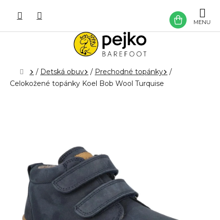
Prejsť
na
NÁKU
obsah
KOŠÍK
Domov
/
Detská obuv
/
Prechodné topánky
/
Celokožené topánky Koel Bob Wool Turquise