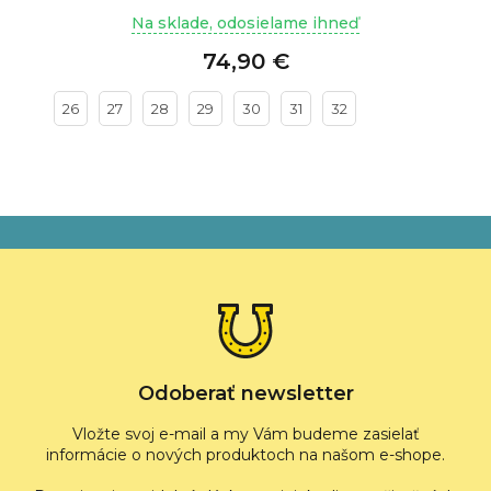
Na sklade, odosielame ihneď
74,90 €
26
27
28
29
30
31
32
Z
á
p
ä
t
i
e
Odoberať newsletter
Vložte svoj e-mail a my Vám budeme zasielať
informácie o nových produktoch na našom e-shope.