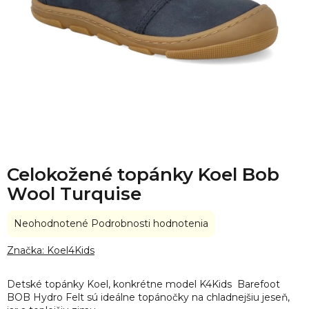
Celokožené topánky Koel Bob
Wool Turquise
Priemerné
Neohodnotené
Podrobnosti hodnotenia
hodnotenie
produktu
Značka:
Koel4Kids
je
0,0
Detské topánky Koel, konkrétne model K4Kids Barefoot
z
BOB Hydro Felt sú ideálne topánočky na chladnejšiu jeseň,
5