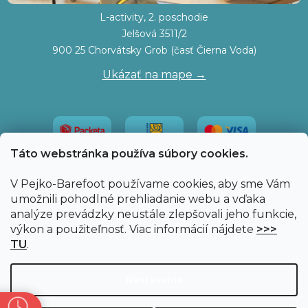
L-activity, 2. poschodie
Jelšová 3511/2
900 25 Chorvátsky Grob (časť Čierna Voda)
Ukázať na mape →
Táto webstránka používa súbory cookies.
V Pejko-Barefoot používame cookies, aby sme Vám
umožnili pohodlné prehliadanie webu a vďaka
analýze prevádzky neustále zlepšovali jeho funkcie,
výkon a použiteľnosť. Viac informácií nájdete
>>>
TU
.
Vytvoril Shoptet
|
Upravil Balkys
Nastavenie