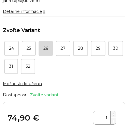
jar a teplejšiu zimu.
hviezdičiek.
Detailné informácie
24
25
26
27
28
29
30
31
32
Možnosti doručenia
Zvoľte variant
74,90 €
Jednotková