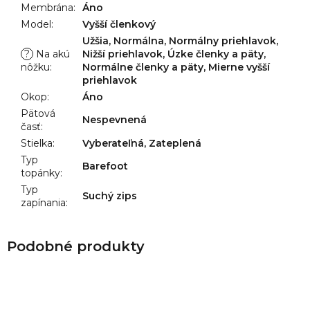
Membrána
:
Áno
Model
:
Vyšší členkový
Užšia, Normálna, Normálny priehlavok,
?
Na akú
Nižší priehlavok, Úzke členky a päty,
nôžku
:
Normálne členky a päty, Mierne vyšší
priehlavok
Okop
:
Áno
Pätová
Nespevnená
časť
:
Stielka
:
Vyberateľná, Zateplená
Typ
Barefoot
topánky
:
Typ
Suchý zips
zapínania
: