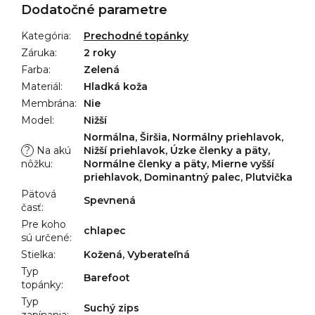
Dodatočné parametre
Kategória
:
Prechodné topánky
Záruka
:
2 roky
Farba
:
Zelená
Materiál
:
Hladká koža
Membrána
:
Nie
Model
:
Nižší
Normálna, Širšia, Normálny priehlavok,
?
Na akú
Nižší priehlavok, Úzke členky a päty,
nôžku
:
Normálne členky a päty, Mierne vyšší
priehlavok, Dominantný palec, Plutvička
Pätová
Spevnená
časť
:
Pre koho
chlapec
sú určené
:
Stielka
:
Kožená, Vyberateľná
Typ
Barefoot
topánky
:
Typ
Suchý zips