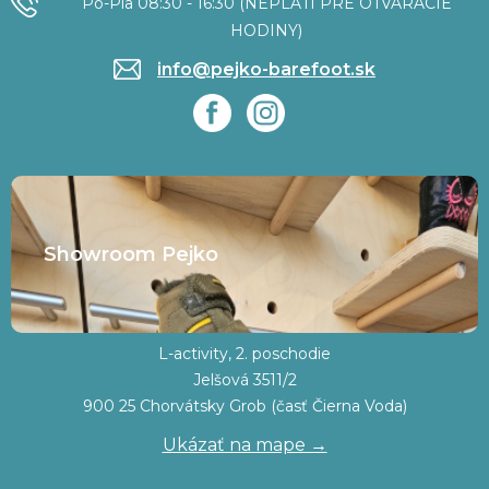
Po-Pia 08:30 - 16:30 (NEPLATÍ PRE OTVÁRACIE
HODINY)
info@pejko-barefoot.sk
Showroom Pejko
L-activity, 2. poschodie
Jelšová 3511/2
900 25 Chorvátsky Grob (časť Čierna Voda)
Ukázať na mape →