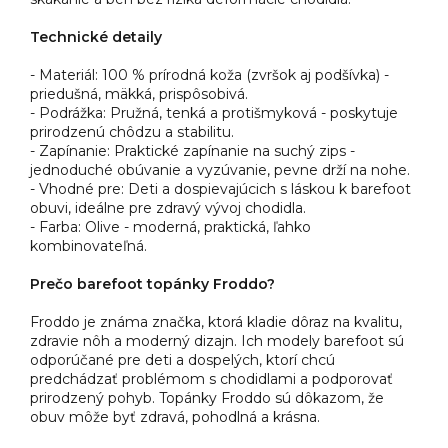
Technické detaily
- Materiál: 100 % prírodná koža (zvršok aj podšívka) -
priedušná, mäkká, prispôsobivá.
- Podrážka: Pružná, tenká a protišmyková - poskytuje
prirodzenú chôdzu a stabilitu.
- Zapínanie: Praktické zapínanie na suchý zips -
jednoduché obúvanie a vyzúvanie, pevne drží na nohe.
- Vhodné pre: Deti a dospievajúcich s láskou k barefoot
obuvi, ideálne pre zdravý vývoj chodidla.
- Farba: Olive - moderná, praktická, ľahko
kombinovateľná.
Prečo barefoot topánky Froddo?
Froddo je známa značka, ktorá kladie dôraz na kvalitu,
zdravie nôh a moderný dizajn. Ich modely barefoot sú
odporúčané pre deti a dospelých, ktorí chcú
predchádzať problémom s chodidlami a podporovať
prirodzený pohyb. Topánky Froddo sú dôkazom, že
obuv môže byť zdravá, pohodlná a krásna.