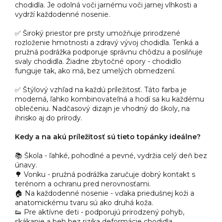
chodidla. Je odolná voči jarnému voči jarnej vlhkosti a
vydrží každodenné nosenie.
✅ Široký priestor pre prsty umožňuje prirodzené
rozloženie hmotnosti a zdravý vývoj chodidla. Tenká a
pružná podrážka podporuje správnu chôdzu a posilňuje
svaly chodidla. Žiadne zbytočné opory - chodidlo
funguje tak, ako má, bez umelých obmedzení.
✅ Štýlový vzhľad na každú príležitosť. Táto farba je
moderná, ľahko kombinovateľná a hodí sa ku každému
oblečeniu. Nadčasový dizajn je vhodný do školy, na
ihrisko aj do prírody.
Kedy a na akú príležitosť sú tieto topánky ideálne?
📚 Škola - ľahké, pohodlné a pevné, vydržia celý deň bez
únavy.
🌳 Vonku - pružná podrážka zaručuje dobrý kontakt s
terénom a ochranu pred nerovnosťami.
🏠 Na každodenné nosenie - vďaka priedušnej koži a
anatomickému tvaru sú ako druhá koža.
👟 Pre aktívne deti - podporujú prirodzený pohyb,
skákanie a beh bez rizika deformácie chodidla.