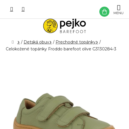
Prejsť
na
NÁKU
obsah
KOŠÍK
Domov
/
Detská obuv
/
Prechodné topánky
/
Celokožené topánky Froddo barefoot olive G3130284-3