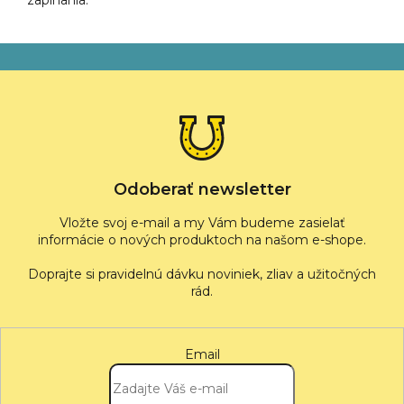
zapínania
:
Z
á
p
ä
t
i
e
Odoberať newsletter
Vložte svoj e-mail a my Vám budeme zasielať
informácie o nových produktoch na našom e-shope.
Email