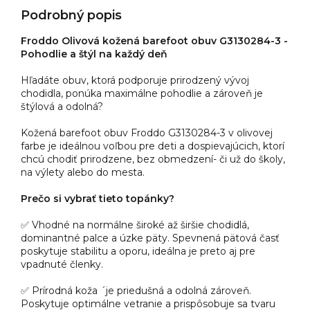
Podrobný popis
Froddo Olivová kožená barefoot obuv G3130284-3 -
Pohodlie a štýl na každý deň
Hľadáte obuv, ktorá podporuje prirodzený vývoj
chodidla, ponúka maximálne pohodlie a zároveň je
štýlová a odolná?
Kožená barefoot obuv Froddo G3130284-3 v olivovej
farbe je ideálnou voľbou pre deti a dospievajúcich, ktorí
chcú chodiť prirodzene, bez obmedzení- či už do školy,
na výlety alebo do mesta.
Prečo si vybrať tieto topánky?
✅ Vhodné na normálne široké až širšie chodidlá,
dominantné palce a úzke päty. Spevnená pätová časť
poskytuje stabilitu a oporu, ideálna je preto aj pre
vpadnuté členky.
✅ Prírodná koža ´je priedušná a odolná zároveň.
Poskytuje optimálne vetranie a prispôsobuje sa tvaru