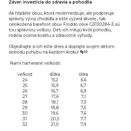
Záver: investícia do zdravia a pohodlia
Ak hľadáte obuv, ktorá neobmedzuje, ale podporuje
správny vývoj chodidla a ešte vyzerá skvele., tak
celokožená barefoot obuv Froddo olive G3130284-3 sú
tou správnou voľbou. Deti ich milujú kvôli pohodliu,
rodičia ocenia kvalitu a zdravotné výhody.
Objednajte si ich ešte dnes a doprajte svojim deťom
slobodu pohybu na každom kroku! 👣💚
Nami namerané veľkosti:
veľkosť
dĺžka
šírka
24
15,2
6,6
25
15,9
6,7
26
16,7
6,9
27
17,6
7,1
28
18,1
7,3
29
18,8
7,5
30
19,6
7,6
31
20,3
7,7
32
21,0
7,9