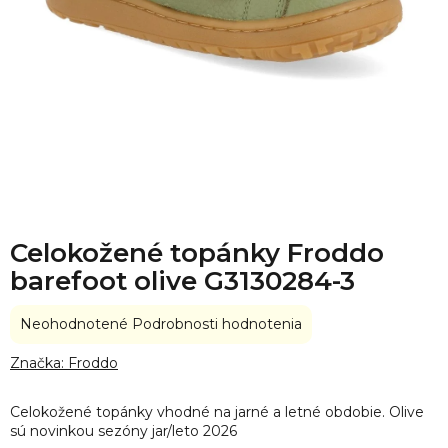
Celokožené topánky Froddo
barefoot olive G3130284-3
Priemerné
Neohodnotené
Podrobnosti hodnotenia
hodnotenie
produktu
Značka:
Froddo
je
0,0
Celokožené topánky vhodné na jarné a letné obdobie. Olive
z
sú novinkou sezóny jar/leto 2026
5