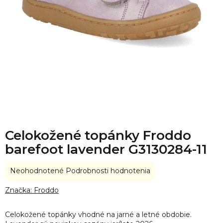
Celokožené topánky Froddo
barefoot lavender G3130284-11
Priemerné
Neohodnotené
Podrobnosti hodnotenia
hodnotenie
produktu
Značka:
Froddo
je
0,0
Celokožené topánky vhodné na jarné a letné obdobie.
z