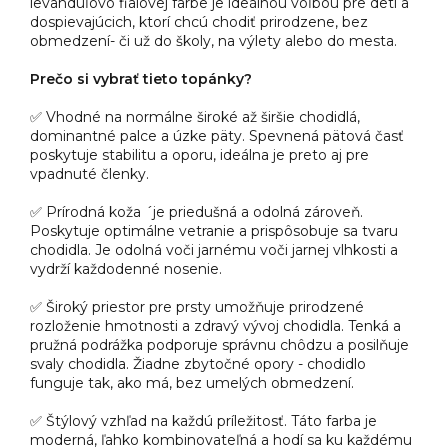
levanduľovo fialovej farbe je ideálnou voľbou pre deti a
dospievajúcich, ktorí chcú chodiť prirodzene, bez
obmedzení- či už do školy, na výlety alebo do mesta.
Prečo si vybrať tieto topánky?
✅ Vhodné na normálne široké až širšie chodidlá,
dominantné palce a úzke päty. Spevnená pätová časť
poskytuje stabilitu a oporu, ideálna je preto aj pre
vpadnuté členky.
✅ Prírodná koža ´je priedušná a odolná zároveň.
Poskytuje optimálne vetranie a prispôsobuje sa tvaru
chodidla. Je odolná voči jarnému voči jarnej vlhkosti a
vydrží každodenné nosenie.
✅ Široký priestor pre prsty umožňuje prirodzené
rozloženie hmotnosti a zdravý vývoj chodidla. Tenká a
pružná podrážka podporuje správnu chôdzu a posilňuje
svaly chodidla. Žiadne zbytočné opory - chodidlo
funguje tak, ako má, bez umelých obmedzení.
✅ Štýlový vzhľad na každú príležitosť. Táto farba je
moderná, ľahko kombinovateľná a hodí sa ku každému