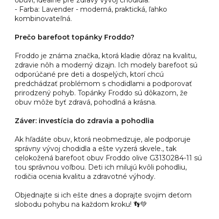
- Farba: Lavender - moderná, praktická, ľahko
kombinovateľná.
Prečo barefoot topánky Froddo?
Froddo je známa značka, ktorá kladie dôraz na kvalitu,
zdravie nôh a moderný dizajn. Ich modely barefoot sú
odporúčané pre deti a dospelých, ktorí chcú
predchádzať problémom s chodidlami a podporovať
prirodzený pohyb. Topánky Froddo sú dôkazom, že
obuv môže byť zdravá, pohodlná a krásna.
Záver: investícia do zdravia a pohodlia
Ak hľadáte obuv, ktorá neobmedzuje, ale podporuje
správny vývoj chodidla a ešte vyzerá skvele., tak
celokožená barefoot obuv Froddo olive G3130284-11 sú
tou správnou voľbou. Deti ich milujú kvôli pohodliu,
rodičia ocenia kvalitu a zdravotné výhody.
Objednajte si ich ešte dnes a doprajte svojim deťom
slobodu pohybu na každom kroku! 👣💚