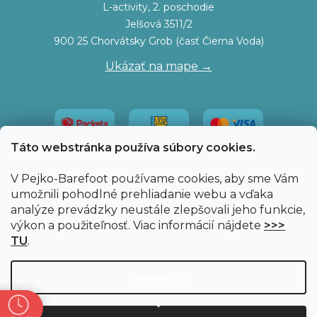
L-activity, 2. poschodie
Jelšová 3511/2
900 25 Chorvátsky Grob (časť Čierna Voda)
Ukázať na mape →
Táto webstránka používa súbory cookies.
V Pejko-Barefoot používame cookies, aby sme Vám
umožnili pohodlné prehliadanie webu a vďaka
analýze prevádzky neustále zlepšovali jeho funkcie,
výkon a použiteľnosť. Viac informácií nájdete
>>>
TU
.
Vytvoril Shoptet
|
Upravil Balkys
Nastavenie
Copyright 2026
Pejko-Barefoot.sk
. Všetky práva