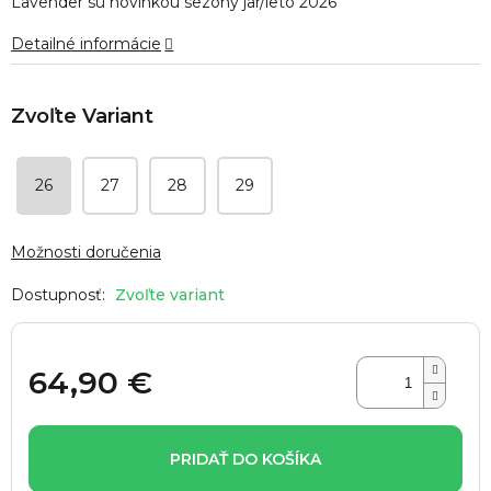
Lavender sú novinkou sezóny jar/leto 2026
5
hviezdičiek.
Detailné informácie
26
27
28
29
Možnosti doručenia
Zvoľte variant
64,90 €
Jednotková
cena:
PRIDAŤ DO KOŠÍKA