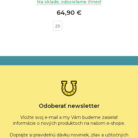
Na sklade, odosielame ihneď
64,90 €
25
Z
á
p
ä
t
i
e
Odoberať newsletter
Vložte svoj e-mail a my Vám budeme zasielať
informácie o nových produktoch na našom e-shope.