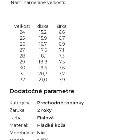
Nami namerané veľkosti:
veľkosť
dĺžka
šírka
24
15,2
6,6
25
15,9
6,7
26
16,7
6,9
27
17,6
7,1
28
18,1
7,3
29
18,8
7,5
30
19,6
7,6
31
20,3
7,7
32
21,0
7,9
Dodatočné parametre
Kategória
:
Prechodné topánky
Záruka
:
2 roky
Farba
:
Fialová
Materiál
:
Hladká koža
Membrána
:
Nie