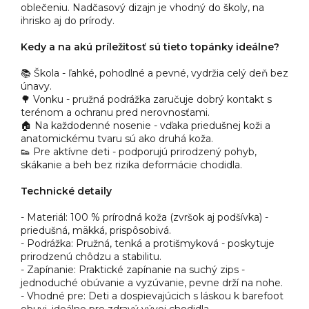
oblečeniu. Nadčasový dizajn je vhodný do školy, na
ihrisko aj do prírody.
Kedy a na akú príležitosť sú tieto topánky ideálne?
📚 Škola - ľahké, pohodlné a pevné, vydržia celý deň bez
únavy.
🌳 Vonku - pružná podrážka zaručuje dobrý kontakt s
terénom a ochranu pred nerovnosťami.
🏠 Na každodenné nosenie - vďaka priedušnej koži a
anatomickému tvaru sú ako druhá koža.
👟 Pre aktívne deti - podporujú prirodzený pohyb,
skákanie a beh bez rizika deformácie chodidla.
Technické detaily
- Materiál: 100 % prírodná koža (zvršok aj podšívka) -
priedušná, mäkká, prispôsobivá.
- Podrážka: Pružná, tenká a protišmyková - poskytuje
prirodzenú chôdzu a stabilitu.
- Zapínanie: Praktické zapínanie na suchý zips -
jednoduché obúvanie a vyzúvanie, pevne drží na nohe.
- Vhodné pre: Deti a dospievajúcich s láskou k barefoot
obuvi, ideálne pre zdravý vývoj chodidla.