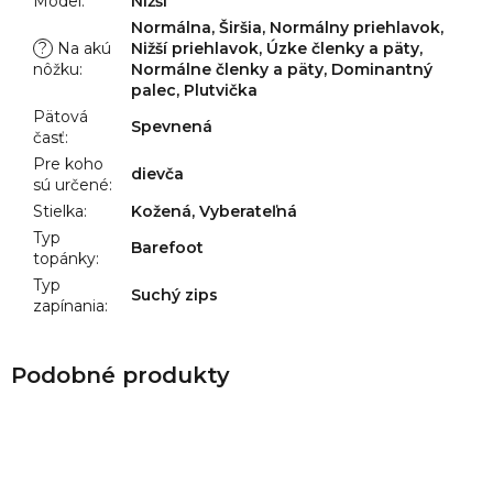
Model
:
Nižší
Normálna, Širšia, Normálny priehlavok,
?
Na akú
Nižší priehlavok, Úzke členky a päty,
nôžku
:
Normálne členky a päty, Dominantný
palec, Plutvička
Pätová
Spevnená
časť
:
Pre koho
dievča
sú určené
:
Stielka
:
Kožená, Vyberateľná
Typ
Barefoot
topánky
:
Typ
Suchý zips
zapínania
: