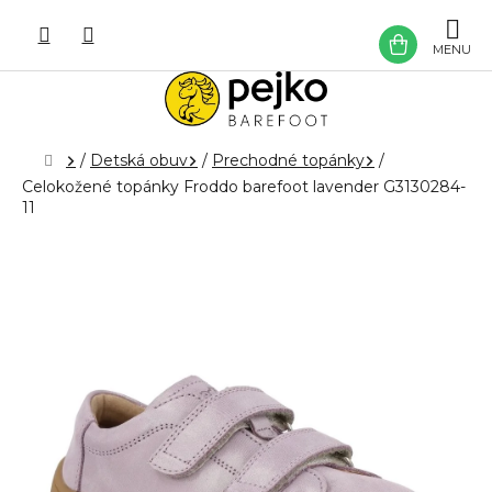
Prejsť
na
NÁKU
obsah
KOŠÍK
Domov
/
Detská obuv
/
Prechodné topánky
/
Celokožené topánky Froddo barefoot lavender G3130284-
11