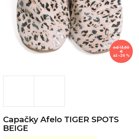
od 13,50
€
až –26 %
Capačky Afelo TIGER SPOTS
BEIGE