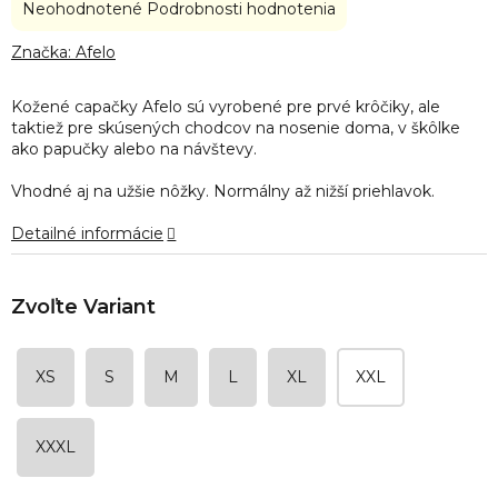
Priemerné
Neohodnotené
Podrobnosti hodnotenia
hodnotenie
produktu
Značka:
Afelo
je
0,0
Kožené capačky Afelo sú vyrobené pre prvé krôčiky, ale
z
taktiež pre skúsených chodcov na nosenie doma, v škôlke
5
ako papučky alebo na návštevy.
hviezdičiek.
Vhodné aj na užšie nôžky. Normálny až nižší priehlavok.
Detailné informácie
XS
S
M
L
XL
XXL
XXXL