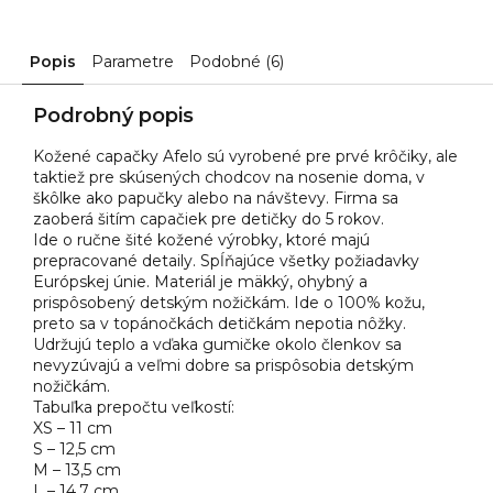
Popis
Parametre
Podobné (6)
Podrobný popis
Kožené capačky Afelo sú vyrobené pre prvé krôčiky, ale
taktiež pre skúsených chodcov na nosenie doma, v
škôlke ako papučky alebo na návštevy. Firma sa
zaoberá šitím capačiek pre detičky do 5 rokov.
Ide o ručne šité kožené výrobky, ktoré majú
prepracované detaily. Spĺňajúce všetky požiadavky
Európskej únie. Materiál je mäkký, ohybný a
prispôsobený detským nožičkám. Ide o 100% kožu,
preto sa v topánočkách detičkám nepotia nôžky.
Udržujú teplo a vďaka gumičke okolo členkov sa
nevyzúvajú a veľmi dobre sa prispôsobia detským
nožičkám.
Tabuľka prepočtu veľkostí:
XS – 11 cm
S – 12,5 cm
M – 13,5 cm
L – 14,7 cm