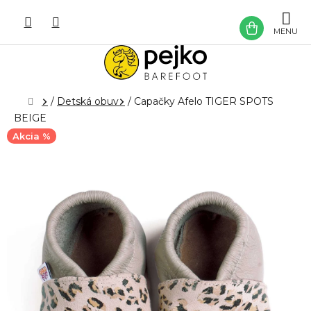
Prejsť
na
NÁKU
obsah
KOŠÍK
Domov
/
Detská obuv
/
Capačky Afelo TIGER SPOTS
BEIGE
Akcia %