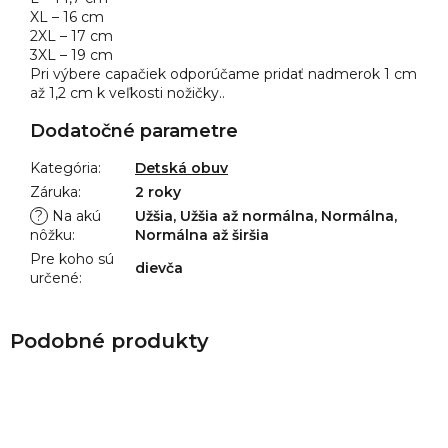
XL – 16 cm
2XL – 17 cm
3XL – 19 cm
Pri výbere capačiek odporúčame pridať nadmerok 1 cm
až 1,2 cm k veľkosti nožičky..
Dodatočné parametre
Kategória
:
Detská obuv
Záruka
:
2 roky
?
Na akú
Užšia, Užšia až normálna, Normálna,
nôžku
:
Normálna až širšia
Pre koho sú
dievča
určené
: