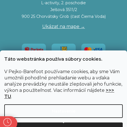
L-activity, 2. poschodie
Jelšová 3511/2
900 25 Chorvátsky Grob (časť Čierna Voda)
Ukázať na mape →
Táto webstránka používa súbory cookies.
V Pejko-Barefoot používame cookies, aby sme Vám
umožnili pohodlné prehliadanie webu a vďaka
analýze prevádzky neustále zlepšovali jeho funkcie,
výkon a použiteľnosť. Viac informácií nájdete
>>>
TU
.
Vytvoril Shoptet
|
Upravil Balkys
Nastavenie
Copyright 2026
Pejko-Barefoot.sk
. Všetky práva