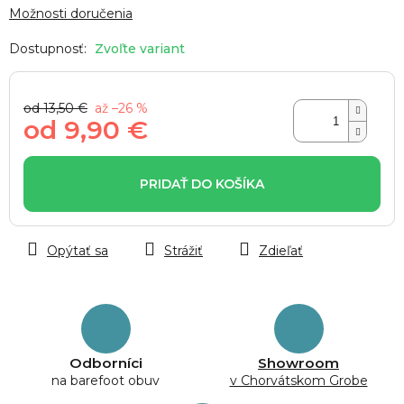
Možnosti doručenia
Zvoľte variant
od 13,50 €
až –26 %
od
9,90 €
Jednotková
cena:
PRIDAŤ DO KOŠÍKA
Opýtať sa
Strážiť
Zdieľať
Odborníci
Showroom
na barefoot obuv
v Chorvátskom Grobe