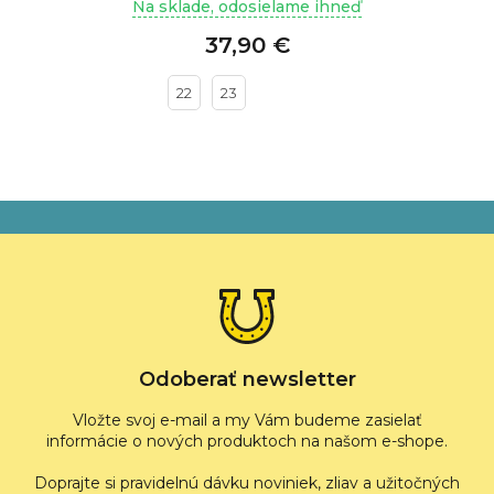
Na sklade, odosielame ihneď
37,90 €
22
23
Z
á
p
ä
t
i
e
Odoberať newsletter
Vložte svoj e-mail a my Vám budeme zasielať
informácie o nových produktoch na našom e-shope.