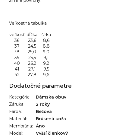
zimné povrchy.
Veľkostná tabuľka
veľkosť
dĺžka
šírka
36
23,6
8,6
37
24,5
8,8
38
25,0
9,0
39
25,5
9,1
40
26,2
9,2
41
27,1
9,5
42
27,8
9,6
Dodatočné parametre
Kategória
:
Dámska obuv
Záruka
:
2 roky
Farba
:
Béžová
Materiál
:
Brúsená koža
Membrána
:
Áno
Model
:
Vyšší členkový