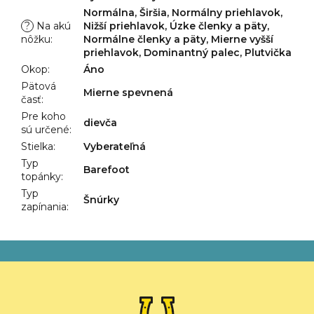
Normálna, Širšia, Normálny priehlavok,
?
Na akú
Nižší priehlavok, Úzke členky a päty,
nôžku
:
Normálne členky a päty, Mierne vyšší
priehlavok, Dominantný palec, Plutvička
Okop
:
Áno
Pätová
Mierne spevnená
časť
:
Pre koho
dievča
sú určené
:
Stielka
:
Vyberateľná
Typ
Barefoot
topánky
:
Typ
Šnúrky
zapínania
:
Z
á
p
ä
t