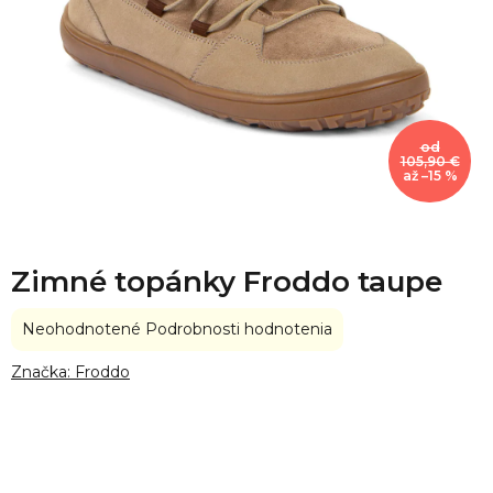
od
105,90 €
až –15 %
Zimné topánky Froddo taupe
Priemerné
Neohodnotené
Podrobnosti hodnotenia
hodnotenie
produktu
Značka:
Froddo
je
0,0
z
5
hviezdičiek.