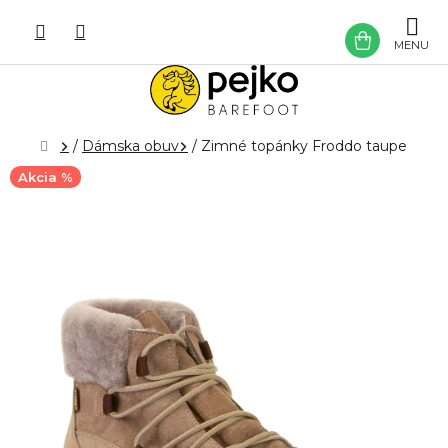
Prejsť
na
NÁKU
obsah
KOŠÍK
Domov
/
Dámska obuv
/
Zimné topánky Froddo taupe
Akcia %